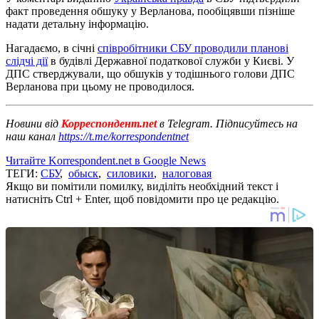
факт проведення обшуку у Верланова, пообіцявши пізніше
надати детальну інформацію.
Нагадаємо, в січні
співробітники СБУ проводили планові
слідчі дії
в будівлі Державної податкової служби у Києві. У
ДПС стверджували, що обшуків у тодішнього голови ДПС
Верланова при цьому не проводилося.
Новини від
Корреспондент.net
в Telegram. Підписуйтесь на
наш канал
https://t.me/korrespondentnet
Читайте Korrespondent.net в Google News
ТЕГИ:
СБУ
,
обыск
,
силовики
,
налоговая
Якщо ви помітили помилку, виділіть необхідний текст і
натисніть Ctrl + Enter, щоб повідомити про це редакцію.