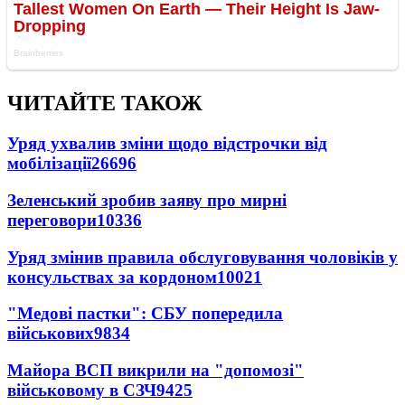
ЧИТАЙТЕ ТАКОЖ
Уряд ухвалив зміни щодо відстрочки від
мобілізації
26696
Зеленський зробив заяву про мирні
переговори
10336
Уряд змінив правила обслуговування чоловіків у
консульствах за кордоном
10021
"Медові пастки": СБУ попередила
військових
9834
Майора ВСП викрили на "допомозі"
військовому в СЗЧ
9425