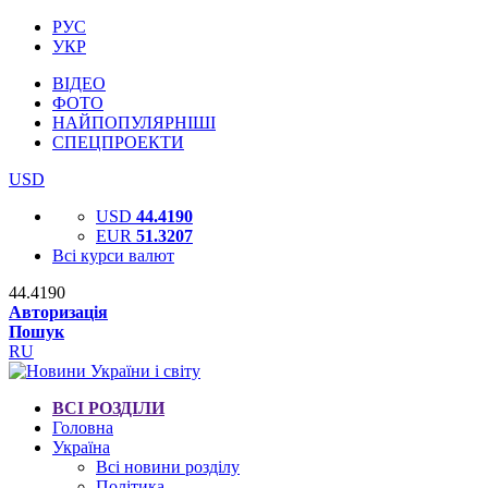
РУС
УКР
ВІДЕО
ФОТО
НАЙПОПУЛЯРНІШІ
СПЕЦПРОЕКТИ
USD
USD
44.4190
EUR
51.3207
Всі курси валют
44.4190
Авторизація
Пошук
RU
ВСІ РОЗДІЛИ
Головна
Україна
Всі новини розділу
Політика