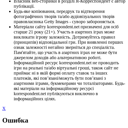
Власник веб-сторінки в розділі Я-Корреспондент є автор
публікації.
Будь-яке копіювання, передрук та відтворення
фотографічних творів та/або аудіовізуальних творів
правовласника Getty Images - суворо забороняється.
Матеріали сайту korrespondent.net призначені для осіб
старше 21 року (21+). Участь в азартних іграх може
викликати ігрову залежність. Дотримуйтесь правил
(принципів) відповідальної гри. При виявленні перших
ознак залежності негайно зверніться до спеціаліста.
Пам'ятайте, що участь в азартних іграх не може бути
джерелом доходів або альтернативою роботі.
Інформаційний ресурс korrespondent.net не проводить
ігри на реальні та/або віртуальні гроші, також сайт не
приймає ні в якій формі оплату ставок та інших
платежів, які пов’язані/можуть бути пов’язані з
азартними іграми, букмекерами чи тоталізаторами. Будь-
які матеріали на інформаційному ресурсі
korrespondent.net публікуються виключно в
інформаційних цілях.
X
Ошибка