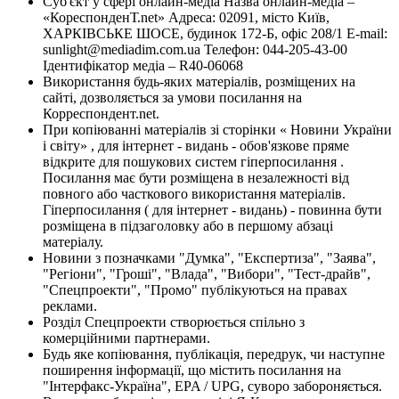
Суб'єкт у сфері онлайн-медіа Назва онлайн-медіа –
«КореспонденТ.net» Адреса: 02091, місто Київ,
ХАРКІВСЬКЕ ШОСЕ, будинок 172-Б, офіс 208/1 E-mail:
sunlight@mediadim.com.ua
Телефон: 044-205-43-00
Ідентифікатор медіа – R40-06068
Використання будь-яких матеріалів, розміщених на
сайті, дозволяється за умови посилання на
Корреспондент.net.
При копіюванні матеріалів зі сторінки « Новини України
і світу» , для інтернет - видань - обов'язкове пряме
відкрите для пошукових систем гіперпосилання .
Посилання має бути розміщена в незалежності від
повного або часткового використання матеріалів.
Гіперпосилання ( для інтернет - видань) - повинна бути
розміщена в підзаголовку або в першому абзаці
матеріалу.
Новини з позначками "Думка", "Експертиза", "Заява",
"Регіони", "Гроші", "Влада", "Вибори", "Тест-драйв",
"Спецпроекти", "Промо" публікуються на правах
реклами.
Розділ Спецпроекти створюється спільно з
комерційними партнерами.
Будь яке копіювання, публікація, передрук, чи наступне
поширення інформації, що містить посилання на
"Інтерфакс-Україна", EPA / UPG, суворо забороняється.