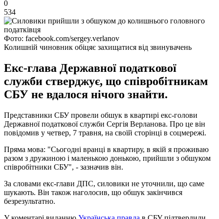
0
534
Фото: facebook.com/sergey.verlanov
Колишній чиновник обіцяє захищатися від звинувачень
Екс-глава Державної податкової
служби стверджує, що співробітникам
СБУ не вдалося нічого знайти.
Представники СБУ провели обшук в квартирі екс-голови
Державної податкової служби Сергія Верланова. Про це він
повідомив у четвер, 7 травня, на своїй сторінці в соцмережі.
Пряма мова: "Сьогодні вранці в квартиру, в якій я проживаю
разом з дружиною і маленькою донькою, прийшли з обшуком
співробітники СБУ", - зазначив він.
За словами екс-глави ДПС, силовики не уточнили, що саме
шукають. Він також наголосив, що обшук закінчився
безрезультатно.
У коментарі виданню
Українська правда
в СБУ підтвердили