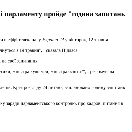
і парламенту пройде "година запитань
а в ефірі телеканалу
Україна 24
у вівторок, 12 травня.
ться з 19 травня", - сказала Підласа.
 на свої запитання.
ики, міністра культури, міністра освіти?", - резюмувала
рдепів. Крім розгляду 24 питань, заплановано годину запитань
нку заради парламентського контролю, про кадрові питання в