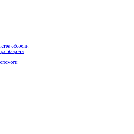
стра оборони
 допомоги