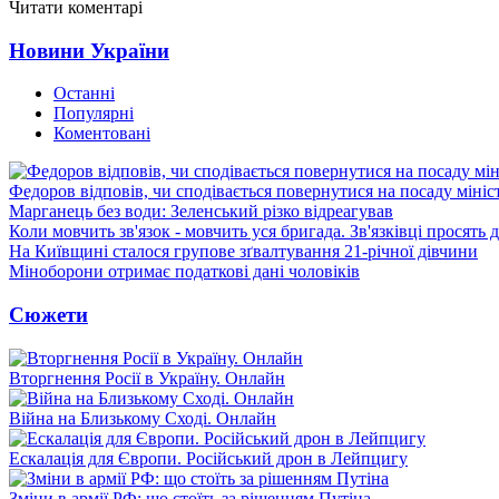
Читати коментарі
Новини України
Останні
Популярні
Коментовані
Федоров відповів, чи сподівається повернутися на посаду міні
Марганець без води: Зеленський різко відреагував
Коли мовчить зв'язок - мовчить уся бригада. Зв'язківці просять
На Київщині сталося групове зґвалтування 21-річної дівчини
Міноборони отримає податкові дані чоловіків
Сюжети
Вторгнення Росії в Україну. Онлайн
Війна на Близькому Сході. Онлайн
Ескалація для Європи. Російський дрон в Лейпцигу
Зміни в армії РФ: що стоїть за рішенням Путіна