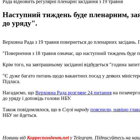
Рада відновить регулярні пленарні засідання з 19 травня
Наступний тиждень буде пленарним, зая
до уряду".
Верховна Рада з 19 травня повернеться до пленарних засідань.
"Повернення з 18 травня означає, що наступний тиждень буде п
Крім того, на завтрашньому засіданні відбудеться "година запит
"Є дуже багато питань щодо вакантних посад у деяких міністерст
Підласа.
Нагадаємо, що
Верховна Рада розгляне 24 питання
на позачерго
до уряду і доповідь голови НБУ.
Також повідомлялося, що в
Слузі народу
пояснили, навіщо глав
НБУ не йдеться.
Новини від
Корреспондент.net
у Telegram. Підписуйтесь на на