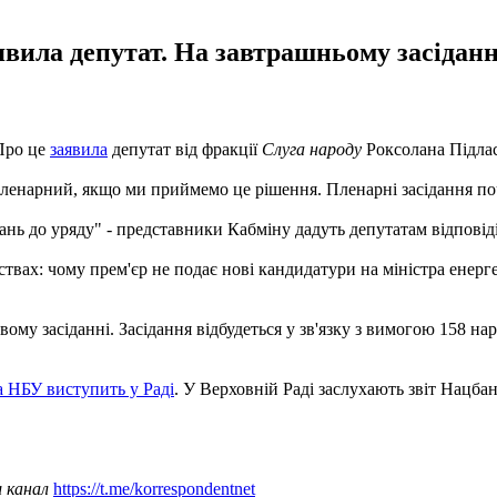
вила депутат. На завтрашньому засіданн
 Про це
заявила
депутат від фракції
Слуга народу
Роксолана Підлас
ленарний, якщо ми приймемо це рішення. Пленарні засідання почну
ань до уряду" - представники Кабміну дадуть депутатам відповіді
вах: чому прем'єр не подає нові кандидатури на міністра енергет
вому засіданні. Засідання відбудеться у зв'язку з вимогою 158 на
а НБУ виступить у Раді
. У Верховній Раді заслухають звіт Нацба
ш канал
https://t.me/korrespondentnet