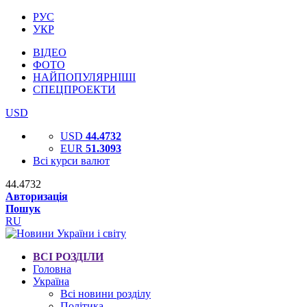
РУС
УКР
ВІДЕО
ФОТО
НАЙПОПУЛЯРНІШІ
СПЕЦПРОЕКТИ
USD
USD
44.4732
EUR
51.3093
Всі курси валют
44.4732
Авторизація
Пошук
RU
ВСІ РОЗДІЛИ
Головна
Україна
Всі новини розділу
Політика