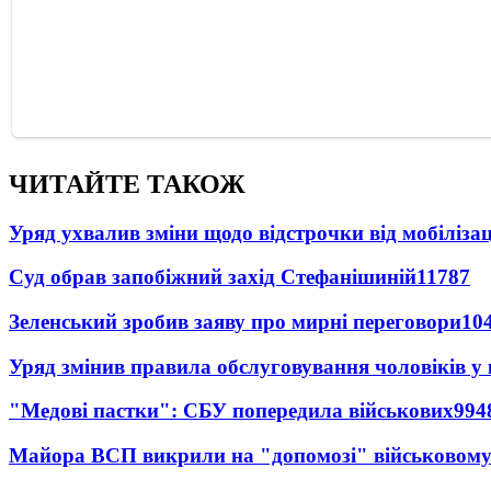
ЧИТАЙТЕ ТАКОЖ
Уряд ухвалив зміни щодо відстрочки від мобілізац
Суд обрав запобіжний захід Стефанішиній
11787
Зеленський зробив заяву про мирні переговори
10
Уряд змінив правила обслуговування чоловіків у
"Медові пастки": СБУ попередила військових
994
Майора ВСП викрили на "допомозі" військовому