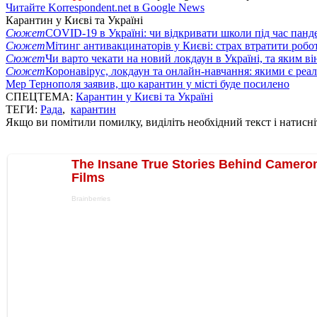
Читайте Korrespondent.net в Google News
Карантин у Києві та Україні
Сюжет
COVID-19 в Україні: чи відкривати школи під час панде
Сюжет
Мітинг антивакцинаторів у Києві: страх втратити робо
Сюжет
Чи варто чекати на новий локдаун в Україні, та яким ві
Сюжет
Коронавірус, локдаун та онлайн-навчання: якими є реал
Мер Тернополя заявив, що карантин у місті буде посилено
СПЕЦТЕМА:
Карантин у Києві та Україні
ТЕГИ:
Рада
,
карантин
Якщо ви помітили помилку, виділіть необхідний текст і натисніт