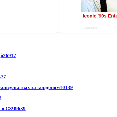
ії
26917
477
 консульствах за кордоном
10139
8
 в СЗЧ
9639