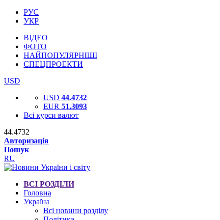
РУС
УКР
ВІДЕО
ФОТО
НАЙПОПУЛЯРНІШІ
СПЕЦПРОЕКТИ
USD
USD
44.4732
EUR
51.3093
Всі курси валют
44.4732
Авторизація
Пошук
RU
ВСІ РОЗДІЛИ
Головна
Україна
Всі новини розділу
Політика