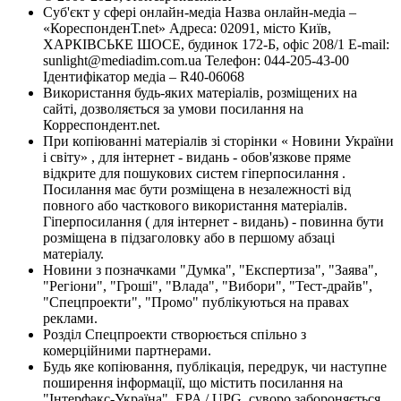
Суб'єкт у сфері онлайн-медіа Назва онлайн-медіа –
«КореспонденТ.net» Адреса: 02091, місто Київ,
ХАРКІВСЬКЕ ШОСЕ, будинок 172-Б, офіс 208/1 E-mail:
sunlight@mediadim.com.ua
Телефон: 044-205-43-00
Ідентифікатор медіа – R40-06068
Використання будь-яких матеріалів, розміщених на
сайті, дозволяється за умови посилання на
Корреспондент.net.
При копіюванні матеріалів зі сторінки « Новини України
і світу» , для інтернет - видань - обов'язкове пряме
відкрите для пошукових систем гіперпосилання .
Посилання має бути розміщена в незалежності від
повного або часткового використання матеріалів.
Гіперпосилання ( для інтернет - видань) - повинна бути
розміщена в підзаголовку або в першому абзаці
матеріалу.
Новини з позначками "Думка", "Експертиза", "Заява",
"Регіони", "Гроші", "Влада", "Вибори", "Тест-драйв",
"Спецпроекти", "Промо" публікуються на правах
реклами.
Розділ Спецпроекти створюється спільно з
комерційними партнерами.
Будь яке копіювання, публікація, передрук, чи наступне
поширення інформації, що містить посилання на
"Інтерфакс-Україна", EPA / UPG, суворо забороняється.