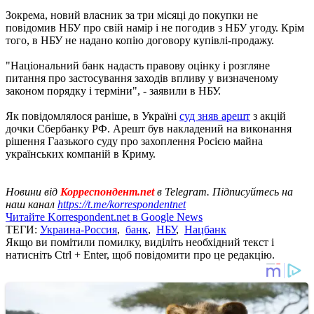
Зокрема, новий власник за три місяці до покупки не
повідомив НБУ про свій намір і не погодив з НБУ угоду. Крім
того, в НБУ не надано копію договору купівлі-продажу.
"Національний банк надасть правову оцінку і розгляне
питання про застосування заходів впливу у визначеному
законом порядку і терміни", - заявили в НБУ.
Як повідомлялося раніше, в Україні
суд зняв арешт
з акцій
дочки Сбербанку РФ. Арешт був накладений на виконання
рішення Гаазького суду про захоплення Росією майна
українських компаній в Криму.
Новини від
Корреспондент.net
в Telegram. Підписуйтесь на
наш канал
https://t.me/korrespondentnet
Читайте Korrespondent.net в Google News
ТЕГИ:
Украина-Россия
,
банк
,
НБУ
,
Нацбанк
Якщо ви помітили помилку, виділіть необхідний текст і
натисніть Ctrl + Enter, щоб повідомити про це редакцію.