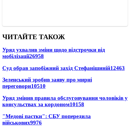
ЧИТАЙТЕ ТАКОЖ
Уряд ухвалив зміни щодо відстрочки від
мобілізації
26958
Суд обрав запобіжний захід Стефанішиній
12463
Зеленський зробив заяву про мирні
переговори
10510
Уряд змінив правила обслуговування чоловіків у
консульствах за кордоном
10158
"Медові пастки": СБУ попередила
військових
9976