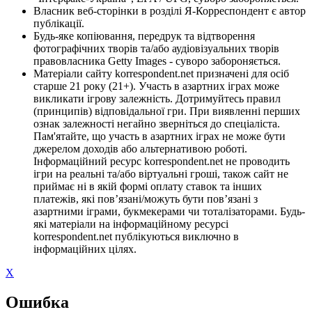
Власник веб-сторінки в розділі Я-Корреспондент є автор
публікації.
Будь-яке копіювання, передрук та відтворення
фотографічних творів та/або аудіовізуальних творів
правовласника Getty Images - суворо забороняється.
Матеріали сайту korrespondent.net призначені для осіб
старше 21 року (21+). Участь в азартних іграх може
викликати ігрову залежність. Дотримуйтесь правил
(принципів) відповідальної гри. При виявленні перших
ознак залежності негайно зверніться до спеціаліста.
Пам'ятайте, що участь в азартних іграх не може бути
джерелом доходів або альтернативою роботі.
Інформаційний ресурс korrespondent.net не проводить
ігри на реальні та/або віртуальні гроші, також сайт не
приймає ні в якій формі оплату ставок та інших
платежів, які пов’язані/можуть бути пов’язані з
азартними іграми, букмекерами чи тоталізаторами. Будь-
які матеріали на інформаційному ресурсі
korrespondent.net публікуються виключно в
інформаційних цілях.
X
Ошибка