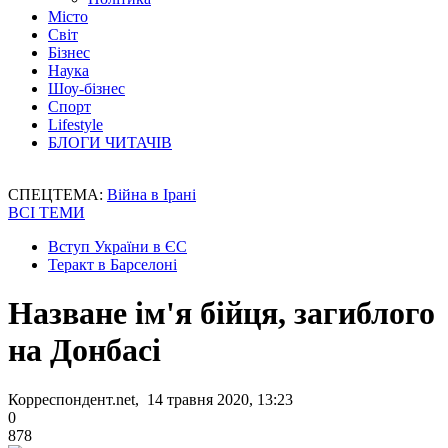
Місто
Світ
Бізнес
Наука
Шоу-бізнес
Спорт
Lifestyle
БЛОГИ ЧИТАЧІВ
СПЕЦТЕМА:
Війна в Ірані
ВСІ ТЕМИ
Вступ України в ЄС
Теракт в Барселоні
Назване ім'я бійця, загиблого
на Донбасі
Корреспондент.net, 14 травня 2020, 13:23
0
878