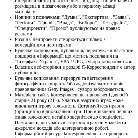
Гіперпосилання ( для інтернет - видань) - повинна бути
розміщена в підзаголовку або в першому абзаці
матеріалу.
Новини з позначками "Думка", "Експертиза", "Заява",
"Регіони", "Гроші", "Влада", "Вибори", "Тест-драйв",
"Спецпроекти", "Промо" публікуються на правах
реклами.
Розділ Спецпроекти створюється спільно з
комерційними партнерами.
Будь яке копіювання, публікація, передрук, чи наступне
поширення інформації, що містить посилання на
"Інтерфакс-Україна", EPA / UPG, суворо забороняється.
Власник веб-сторінки в розділі Я-Корреспондент є автор
публікації.
Будь-яке копіювання, передрук та відтворення
фотографічних творів та/або аудіовізуальних творів
правовласника Getty Images - суворо забороняється.
Матеріали сайту korrespondent.net призначені для осіб
старше 21 року (21+). Участь в азартних іграх може
викликати ігрову залежність. Дотримуйтесь правил
(принципів) відповідальної гри. При виявленні перших
ознак залежності негайно зверніться до спеціаліста.
Пам'ятайте, що участь в азартних іграх не може бути
джерелом доходів або альтернативою роботі.
Інформаційний ресурс korrespondent.net не проводить