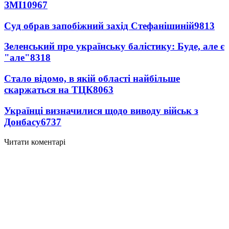
ЗМІ
10967
Суд обрав запобіжний захід Стефанішиній
9813
Зеленський про українську балістику: Буде, але є
"але"
8318
Стало відомо, в якій області найбільше
скаржаться на ТЦК
8063
Українці визначилися щодо виводу військ з
Донбасу
6737
Читати коментарі