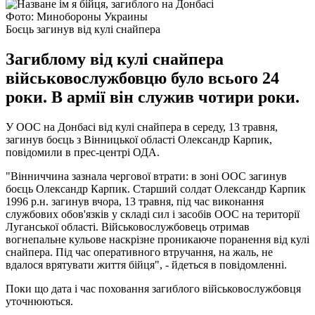
Фото: Минобороны Украины
Боєць загинув від кулі снайпера
Загиблому від кулі снайпера
військовослужбовцю було всього 24
роки. В армії він служив чотири роки.
У ООС на Донбасі від кулі снайпера в середу, 13 травня,
загинув боєць з Вінницької області Олександр Карпик,
повідомили в прес-центрі ОДА.
"Вінниччина зазнала чергової втрати: в зоні ООС загинув
боєць Олександр Карпик. Старший солдат Олександр Карпик
1996 р.н. загинув вчора, 13 травня, під час виконання
службових обов'язків у складі сил і засобів ООС на території
Луганської області. Військовослужбовець отримав
вогнепальне кульове наскрізне проникаюче поранення від кулі
снайпера. Під час оперативного втручання, на жаль, не
вдалося врятувати життя бійця", - йдеться в повідомленні.
Поки що дата і час поховання загиблого військовослужбовця
уточнюються.