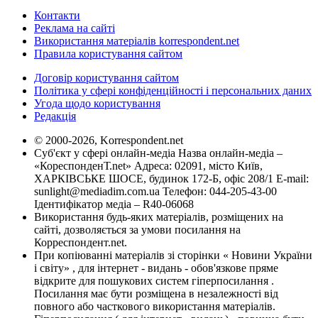
Контакти
Реклама на сайті
Використання матеріалів korrespondent.net
Правила користування сайтом
Договір користування сайтом
Політика у сфері конфіденційності і персональних даних
Угода щодо користування
Редакція
© 2000-2026, Korrespondent.net
Суб'єкт у сфері онлайн-медіа Назва онлайн-медіа –
«КореспонденТ.net» Адреса: 02091, місто Київ,
ХАРКІВСЬКЕ ШОСЕ, будинок 172-Б, офіс 208/1 E-mail:
sunlight@mediadim.com.ua
Телефон: 044-205-43-00
Ідентифікатор медіа – R40-06068
Використання будь-яких матеріалів, розміщених на
сайті, дозволяється за умови посилання на
Корреспондент.net.
При копіюванні матеріалів зі сторінки « Новини України
і світу» , для інтернет - видань - обов'язкове пряме
відкрите для пошукових систем гіперпосилання .
Посилання має бути розміщена в незалежності від
повного або часткового використання матеріалів.