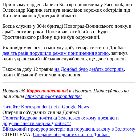
При цьому нардеп Лариса Білозір повідомила у Facebook, що
Олександр Карпик загинув внаслідок ворожих обстрілів під
Катеринівкою в Донецькій області.
Боєць служив у 30-й бригаді Новоград-Волинського полку, в
армії - чотири роки. Проживав загиблий в с. Буди
Тростянецького району, ще не був одружений.
Як повідомлялося, за минулу добу сепаратисти на Донбасі
дев'ять разів порушили режим припинення вогню
, загинув
один український військовослужбовець, ще двоє поранені.
Також за добу 12 травня
на Донбасі було дев'ять обстрілів
,
один військовий отримав поранення.
Новини від
Корреспондент.net
в Telegram. Підписуйтесь на
наш канал
https://t.me/korrespondentnet
Читайте Korrespondent.net в Google News
Операція об'єднаних сил на Донбасі
Сюжет
Кадрова політика Зеленського: кому президент
доручає "нести мир на Донбас"?
Військовий прокурор застеріг від порушень закону в Золотому
СПЕЦТЕМА:
Операція об'єднаних сил на Донбасі