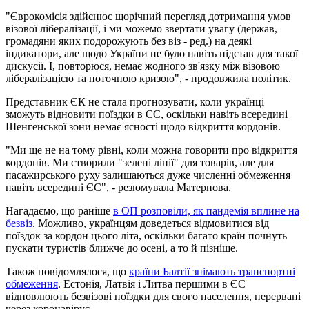
"Єврокомісія здійснює щорічний перегляд дотримання умов
візової лібералізації, і ми можемо звертати увагу (держав,
громадяни яких подорожують без віз - ред.) на деякі
індикатори, але щодо України не було навіть підстав для такої
дискусії. І, повторюся, немає жодного зв'язку між візовою
лібералізацією та поточною кризою", - продовжила політик.
Представник ЄК не стала прогнозувати, коли українці
зможуть відновити поїздки в ЄС, оскільки навіть всередині
Шенгенської зони немає ясності щодо відкриття кордонів.
"Ми ще не на тому рівні, коли можна говорити про відкриття
кордонів. Ми створили "зелені лінії" для товарів, але для
пасажирського руху залишаються дуже численні обмеження
навіть всередині ЄС", - резюмувала Матернова.
Нагадаємо, що раніше
в ОП розповіли, як пандемія вплине на
безвіз
. Можливо, українцям доведеться відмовитися від
поїздок за кордон цього літа, оскільки багато країн почнуть
пускати туристів ближче до осені, а то й пізніше.
Також повідомлялося, що
країни Балтії знімають транспортні
обмеження
. Естонія, Латвія і Литва першими в ЄС
відновлюють безвізові поїздки для свого населення, перервані
через коронавірус.