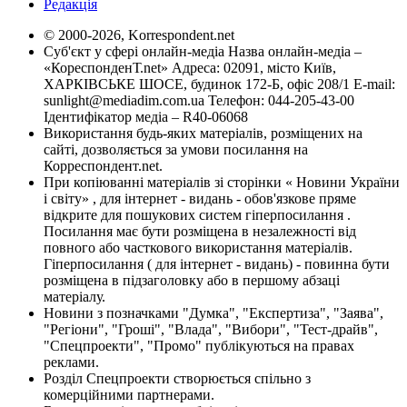
Редакція
© 2000-2026, Korrespondent.net
Суб'єкт у сфері онлайн-медіа Назва онлайн-медіа –
«КореспонденТ.net» Адреса: 02091, місто Київ,
ХАРКІВСЬКЕ ШОСЕ, будинок 172-Б, офіс 208/1 E-mail:
sunlight@mediadim.com.ua
Телефон: 044-205-43-00
Ідентифікатор медіа – R40-06068
Використання будь-яких матеріалів, розміщених на
сайті, дозволяється за умови посилання на
Корреспондент.net.
При копіюванні матеріалів зі сторінки « Новини України
і світу» , для інтернет - видань - обов'язкове пряме
відкрите для пошукових систем гіперпосилання .
Посилання має бути розміщена в незалежності від
повного або часткового використання матеріалів.
Гіперпосилання ( для інтернет - видань) - повинна бути
розміщена в підзаголовку або в першому абзаці
матеріалу.
Новини з позначками "Думка", "Експертиза", "Заява",
"Регіони", "Гроші", "Влада", "Вибори", "Тест-драйв",
"Спецпроекти", "Промо" публікуються на правах
реклами.
Розділ Спецпроекти створюється спільно з
комерційними партнерами.