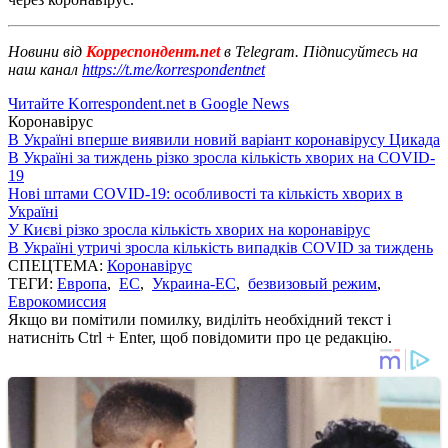
Новини від
Корреспондент.net
в Telegram. Підписуйтесь на
наш канал
https://t.me/korrespondentnet
Читайте Korrespondent.net в Google News
Коронавірус
В Україні вперше виявили новий варіант коронавірусу Цикада
В Україні за тиждень різко зросла кількість хворих на COVID-
19
Нові штами COVID-19: особливості та кількість хворих в
Україні
У Києві різко зросла кількість хворих на коронавірус
В Україні утричі зросла кількість випадків COVID за тиждень
СПЕЦТЕМА:
Коронавірус
ТЕГИ:
Европа
,
ЕС
,
Украина-ЕС
,
безвизовый режим
,
Еврокомиссия
Якщо ви помітили помилку, виділіть необхідний текст і
натисніть Ctrl + Enter, щоб повідомити про це редакцію.