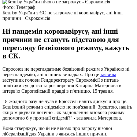
Фото: Телеграф
Безвізу України з ЄС не загрожує ні коронавірус, ані інші
причини - Єврокомісія
Ні пандемія коронавірусу, ані інші
причини не стануть підставою для
перегляду безвізового режиму, кажуть
в ЄК.
Євросоюз не переглядатиме безвізовий режим з Україною ні
через пандемію, ані в інших випадках. Про це
заявила
заступник голови Гендиректорату Єврокомісії з питань
політики сусідства та розширення Катаріна Матернова в
інтерв'ю Європейській правді в п'ятницю, 15 травня.
"Я жодного разу не чула в Брюсселі навіть дискусій про це.
Безвізовий режим з епідемією не пов'язаний. Зрештою, навіть
якщо міркувати логічно - як відновлення візового режиму
допомогло б у протидії епідемії?" - зазначила Матернова.
Вона стверджує, що їй не відомо про загрозу візової
лібералізації для України з якихось інших причин.