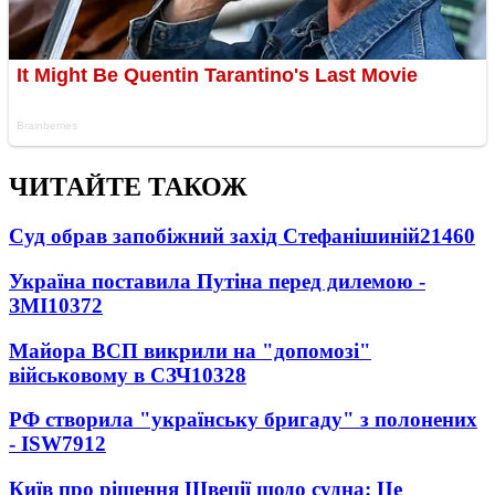
ЧИТАЙТЕ ТАКОЖ
Суд обрав запобіжний захід Стефанішиній
21460
Україна поставила Путіна перед дилемою -
ЗМІ
10372
Майора ВСП викрили на "допомозі"
військовому в СЗЧ
10328
РФ створила "українську бригаду" з полонених
- ISW
7912
Київ про рішення Швеції щодо судна: Це