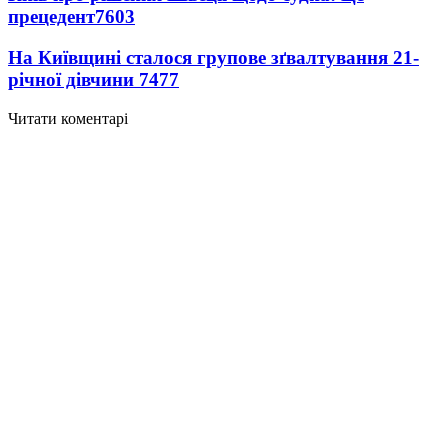
прецедент
7603
На Київщині сталося групове зґвалтування 21-
річної дівчини
7477
Читати коментарі