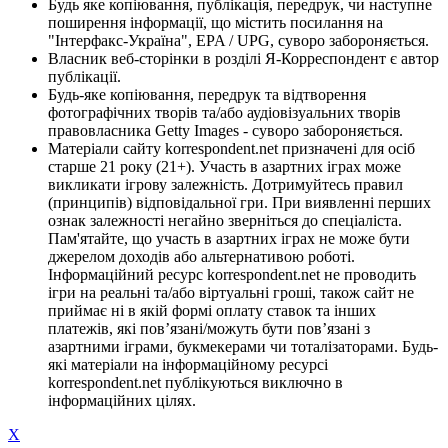
Будь яке копіювання, публікація, передрук, чи наступне
поширення інформації, що містить посилання на
"Інтерфакс-Україна", EPA / UPG, суворо забороняється.
Власник веб-сторінки в розділі Я-Корреспондент є автор
публікації.
Будь-яке копіювання, передрук та відтворення
фотографічних творів та/або аудіовізуальних творів
правовласника Getty Images - суворо забороняється.
Матеріали сайту korrespondent.net призначені для осіб
старше 21 року (21+). Участь в азартних іграх може
викликати ігрову залежність. Дотримуйтесь правил
(принципів) відповідальної гри. При виявленні перших
ознак залежності негайно зверніться до спеціаліста.
Пам'ятайте, що участь в азартних іграх не може бути
джерелом доходів або альтернативою роботі.
Інформаційний ресурс korrespondent.net не проводить
ігри на реальні та/або віртуальні гроші, також сайт не
приймає ні в якій формі оплату ставок та інших
платежів, які пов’язані/можуть бути пов’язані з
азартними іграми, букмекерами чи тоталізаторами. Будь-
які матеріали на інформаційному ресурсі
korrespondent.net публікуються виключно в
інформаційних цілях.
X