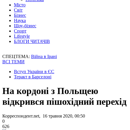
Місто
Світ
Бізнес
Наука
Шоу-бізнес
Спорт
Lifestyle
БЛОГИ ЧИТАЧІВ
СПЕЦТЕМА:
Війна в Ірані
ВСІ ТЕМИ
Вступ України в ЄС
Теракт в Барселоні
На кордоні з Польщею
відкрився пішохідний перехід
Корреспондент.net, 16 травня 2020, 00:50
0
626