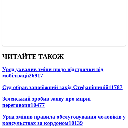
ЧИТАЙТЕ ТАКОЖ
Уряд ухвалив зміни щодо відстрочки від
мобілізації
26917
Суд обрав запобіжний захід Стефанішиній
11787
Зеленський зробив заяву про мирні
переговори
10477
Уряд змінив правила обслуговування чоловіків у
консульствах за кордоном
10139