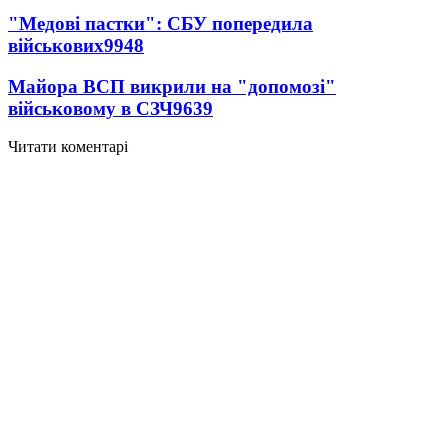
"Медові пастки": СБУ попередила
військових
9948
Майора ВСП викрили на "допомозі"
військовому в СЗЧ
9639
Читати коментарі