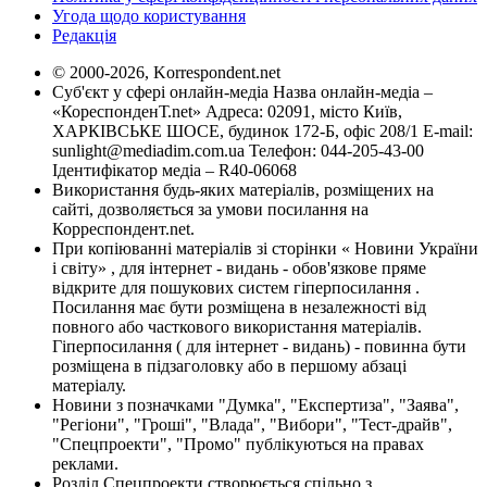
Угода щодо користування
Редакція
© 2000-2026, Korrespondent.net
Суб'єкт у сфері онлайн-медіа Назва онлайн-медіа –
«КореспонденТ.net» Адреса: 02091, місто Київ,
ХАРКІВСЬКЕ ШОСЕ, будинок 172-Б, офіс 208/1 E-mail:
sunlight@mediadim.com.ua
Телефон: 044-205-43-00
Ідентифікатор медіа – R40-06068
Використання будь-яких матеріалів, розміщених на
сайті, дозволяється за умови посилання на
Корреспондент.net.
При копіюванні матеріалів зі сторінки « Новини України
і світу» , для інтернет - видань - обов'язкове пряме
відкрите для пошукових систем гіперпосилання .
Посилання має бути розміщена в незалежності від
повного або часткового використання матеріалів.
Гіперпосилання ( для інтернет - видань) - повинна бути
розміщена в підзаголовку або в першому абзаці
матеріалу.
Новини з позначками "Думка", "Експертиза", "Заява",
"Регіони", "Гроші", "Влада", "Вибори", "Тест-драйв",
"Спецпроекти", "Промо" публікуються на правах
реклами.
Розділ Спецпроекти створюється спільно з