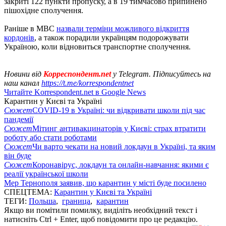
закриті 122 пункти пропуску, а в 19 тимчасово припинено
пішохідне сполучення.
Раніше в МВС
назвали терміни можливого відкриття
кордонів
, а також порадили українцям подорожувати
Україною, коли відновиться транспортне сполучення.
Новини від
Корреспондент.net
у Telegram. Підписуйтесь на
наш канал
https://t.me/korrespondentnet
Читайте Korrespondent.net в Google News
Карантин у Києві та Україні
Сюжет
COVID-19 в Україні: чи відкривати школи під час
пандемії
Сюжет
Мітинг антивакцинаторів у Києві: страх втратити
роботу або стати роботами
Сюжет
Чи варто чекати на новий локдаун в Україні, та яким
він буде
Сюжет
Коронавірус, локдаун та онлайн-навчання: якими є
реалії української школи
Мер Тернополя заявив, що карантин у місті буде посилено
СПЕЦТЕМА:
Карантин у Києві та Україні
ТЕГИ:
Польша
,
граница
,
карантин
Якщо ви помітили помилку, виділіть необхідний текст і
натисніть Ctrl + Enter, щоб повідомити про це редакцію.