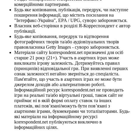
комерційними партнерами.
Будь яке копіювання, публікація, передрук, чи наступне
поширення інформації, що містить посилання на
"Інтерфакс-Україна", EPA / UPG, суворо забороняється.
Власник веб-сторінки в розділі Я-Корреспондент є автор
публікації.
Будь-яке копіювання, передрук та відтворення
фотографічних творів та/або аудіовізуальних творів
правовласника Getty Images - суворо забороняється.
Матеріали сайту korrespondent.net призначені для осіб
старше 21 року (21+). Участь в азартних іграх може
викликати ігрову залежність. Дотримуйтесь правил
(принципів) відповідальної гри. При виявленні перших
ознак залежності негайно зверніться до спеціаліста.
Пам'ятайте, що участь в азартних іграх не може бути
джерелом доходів або альтернативою роботі.
Інформаційний ресурс korrespondent.net не проводить
ігри на реальні та/або віртуальні гроші, також сайт не
приймає ні в якій формі оплату ставок та інших
платежів, які пов’язані/можуть бути пов’язані з
азартними іграми, букмекерами чи тоталізаторами. Будь-
які матеріали на інформаційному ресурсі
korrespondent.net публікуються виключно в
інформаційних цілях.