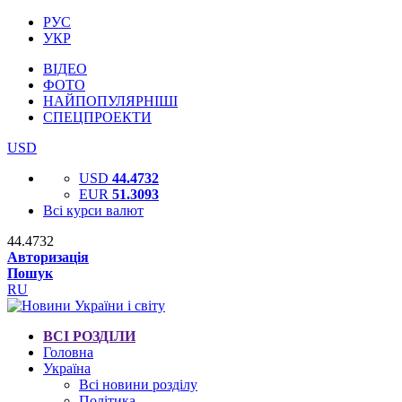
РУС
УКР
ВІДЕО
ФОТО
НАЙПОПУЛЯРНІШІ
СПЕЦПРОЕКТИ
USD
USD
44.4732
EUR
51.3093
Всі курси валют
44.4732
Авторизація
Пошук
RU
ВСІ РОЗДІЛИ
Головна
Україна
Всі новини розділу
Політика