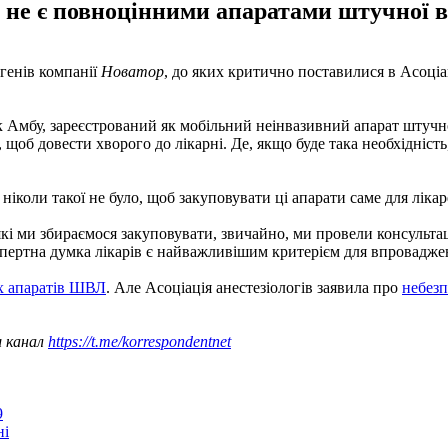
не є повноцінними апаратами штучної ве
генів компанії
Новатор
, до яких критично поставилися в Асоціац
к Амбу, зареєстрований як мобільний неінвазивний апарат штучно
щоб довести хворого до лікарні. Де, якщо буде така необхідність,
ніколи такої не було, щоб закуповувати ці апарати саме для лікар
кі ми збираємося закуповувати, звичайно, ми провели консультац
кспертна думка лікарів є найважливішим критерієм для впровадже
х апаратів ШВЛ
. Але Асоціація анестезіологів заявила про
небезп
ш канал
https://t.me/korrespondentnet
9
ні