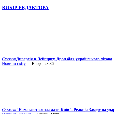
ВИБІР РЕДАКТОРА
Сюжет
Диверсія в Лейпцигу. Дрон біля українського літака
Новини світу
— Вчора, 23:36
Сюжет
"Намагаються зламати Київ". Реакція Заходу на уда