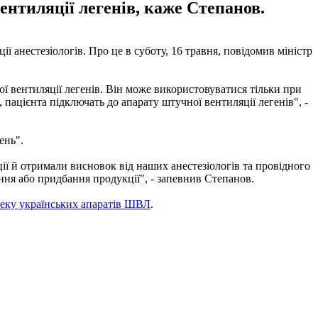
нтиляції легенів, каже Степанов.
ії анестезіологів. Про це в суботу, 16 травня, повідомив міністр
ї вентиляції легенів. Він може використовуватися тільки при
 пацієнта підключать до апарату штучної вентиляції легенів", -
ень".
ії й отримали висновок від наших анестезіологів та провідного
ння або придбання продукції", - запевнив Степанов.
еку українських апаратів ШВЛ
.