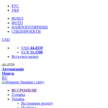
РУС
УКР
ВІДЕО
ФОТО
НАЙПОПУЛЯРНІШІ
СПЕЦПРОЕКТИ
USD
USD
44.4559
EUR
51.2598
Всі курси валют
44.4559
Авторизація
Пошук
RU
ВСІ РОЗДІЛИ
Головна
Україна
Всі новини розділу
Політика