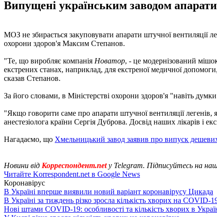
Випущені українським заводом апарати 
МОЗ не збирається закуповувати апарати штучної вентиляції ле
охорони здоров'я Максим Степанов.
"Те, що виробляє компанія
Новатор
, - це модернізований мішо
екстрених станах, наприклад, для екстреної медичної допомоги, 
сказав Степанов.
За його словами, в Міністерстві охорони здоров'я "навіть думки 
"Якщо говорити саме про апарати штучної вентиляції легенів, я
анестезіолога країни Сергія Дуброва. Досвід наших лікарів і е
Нагадаємо, що
Хмельницький завод заявив про випуск дешеви
Новини від
Корреспондент.net
у Telegram. Підписуйтесь на на
Читайте Korrespondent.net в Google News
Коронавірус
В Україні вперше виявили новий варіант коронавірусу Цикада
В Україні за тиждень різко зросла кількість хворих на COVID-1
Нові штами COVID-19: особливості та кількість хворих в Украї