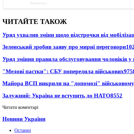
ЧИТАЙТЕ ТАКОЖ
Уряд ухвалив зміни щодо відстрочки від мобілізац
Зеленський зробив заяву про мирні переговори
10
Уряд змінив правила обслуговування чоловіків у
"Медові пастки": СБУ попередила військових
975
Майора ВСП викрили на "допомозі" військовому
Залужний: Україна не вступить до НАТО
8552
Читати коментарі
Новини України
Останні