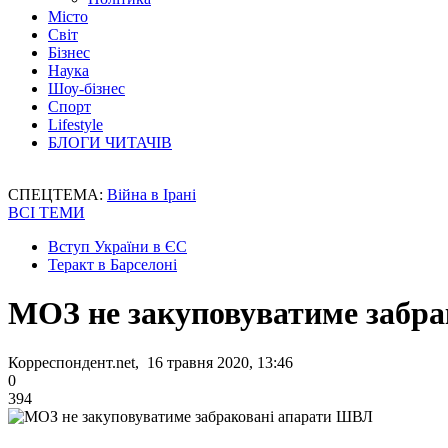
Місто
Світ
Бізнес
Наука
Шоу-бізнес
Спорт
Lifestyle
БЛОГИ ЧИТАЧІВ
СПЕЦТЕМА:
Війна в Ірані
ВСІ ТЕМИ
Вступ України в ЄС
Теракт в Барселоні
МОЗ не закуповуватиме забр
Корреспондент.net, 16 травня 2020, 13:46
0
394