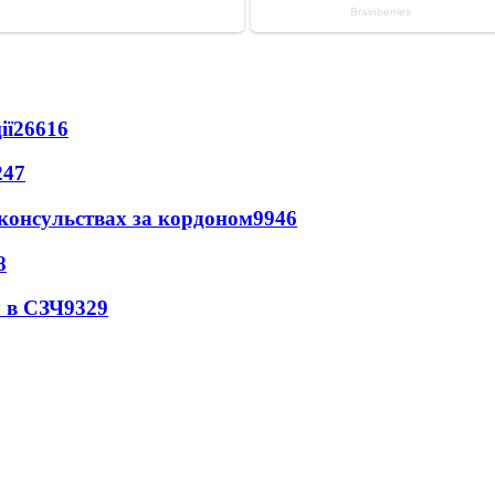
ії
26616
247
 консульствах за кордоном
9946
8
 в СЗЧ
9329