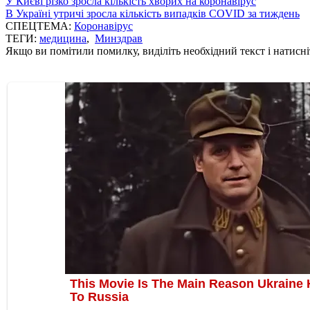
У Києві різко зросла кількість хворих на коронавірус
В Україні утричі зросла кількість випадків COVID за тиждень
СПЕЦТЕМА:
Коронавірус
ТЕГИ:
медицина
,
Минздрав
Якщо ви помітили помилку, виділіть необхідний текст і натисніт