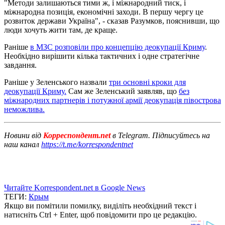
"Методи залишаються тими ж, і міжнародний тиск, і
міжнародна позиція, економічні заходи. В першу чергу це
розвиток держави Україна", - сказав Разумков, пояснивши, що
люди хочуть жити там, де краще.
Раніше
в МЗС розповіли про концепцію деокупації Криму
.
Необхідно вирішити кілька тактичних і одне стратегічне
завдання.
Раніше у Зеленського назвали
три основні кроки для
деокупації Криму.
Сам же Зеленський заявляв, що
без
міжнародних партнерів і потужної армії деокупація півострова
неможлива.
Новини від
Корреспондент.net
в Telegram. Підписуйтесь на
наш канал
https://t.me/korrespondentnet
Читайте Korrespondent.net в Google News
ТЕГИ:
Крым
Якщо ви помітили помилку, виділіть необхідний текст і
натисніть Ctrl + Enter, щоб повідомити про це редакцію.