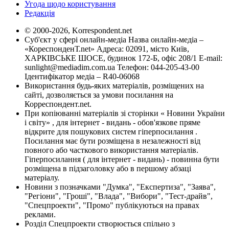
Угода щодо користування
Редакція
© 2000-2026, Korrespondent.net
Суб'єкт у сфері онлайн-медіа Назва онлайн-медіа –
«КореспонденТ.net» Адреса: 02091, місто Київ,
ХАРКІВСЬКЕ ШОСЕ, будинок 172-Б, офіс 208/1 E-mail:
sunlight@mediadim.com.ua
Телефон: 044-205-43-00
Ідентифікатор медіа – R40-06068
Використання будь-яких матеріалів, розміщених на
сайті, дозволяється за умови посилання на
Корреспондент.net.
При копіюванні матеріалів зі сторінки « Новини України
і світу» , для інтернет - видань - обов'язкове пряме
відкрите для пошукових систем гіперпосилання .
Посилання має бути розміщена в незалежності від
повного або часткового використання матеріалів.
Гіперпосилання ( для інтернет - видань) - повинна бути
розміщена в підзаголовку або в першому абзаці
матеріалу.
Новини з позначками "Думка", "Експертиза", "Заява",
"Регіони", "Гроші", "Влада", "Вибори", "Тест-драйв",
"Спецпроекти", "Промо" публікуються на правах
реклами.
Розділ Спецпроекти створюється спільно з