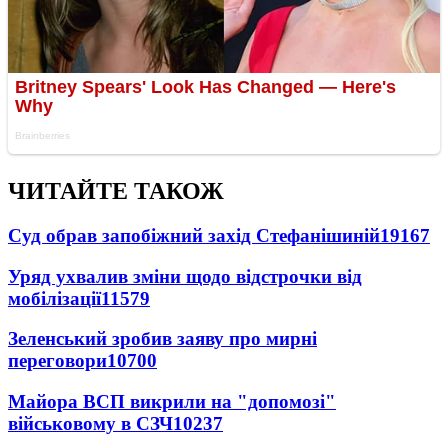
ЧИТАЙТЕ ТАКОЖ
Суд обрав запобіжний захід Стефанішиній
19167
Уряд ухвалив зміни щодо відстрочки від
мобілізації
11579
Зеленський зробив заяву про мирні
переговори
10700
Майора ВСП викрили на "допомозі"
військовому в СЗЧ
10237