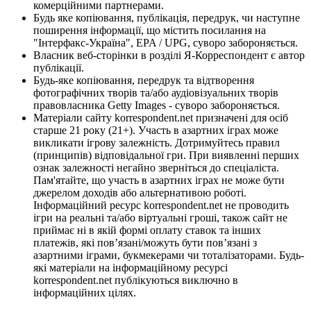
комерційними партнерами.
Будь яке копіювання, публікація, передрук, чи наступне
поширення інформації, що містить посилання на
"Інтерфакс-Україна", EPA / UPG, суворо забороняється.
Власник веб-сторінки в розділі Я-Корреспондент є автор
публікації.
Будь-яке копіювання, передрук та відтворення
фотографічних творів та/або аудіовізуальних творів
правовласника Getty Images - суворо забороняється.
Матеріали сайту korrespondent.net призначені для осіб
старше 21 року (21+). Участь в азартних іграх може
викликати ігрову залежність. Дотримуйтесь правил
(принципів) відповідальної гри. При виявленні перших
ознак залежності негайно зверніться до спеціаліста.
Пам'ятайте, що участь в азартних іграх не може бути
джерелом доходів або альтернативою роботі.
Інформаційний ресурс korrespondent.net не проводить
ігри на реальні та/або віртуальні гроші, також сайт не
приймає ні в якій формі оплату ставок та інших
платежів, які пов’язані/можуть бути пов’язані з
азартними іграми, букмекерами чи тоталізаторами. Будь-
які матеріали на інформаційному ресурсі
korrespondent.net публікуються виключно в
інформаційних цілях.