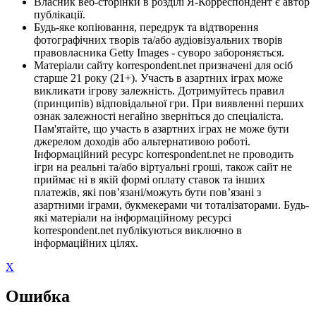
Власник веб-сторінки в розділі Я-Корреспондент є автор
публікації.
Будь-яке копіювання, передрук та відтворення
фотографічних творів та/або аудіовізуальних творів
правовласника Getty Images - суворо забороняється.
Матеріали сайту korrespondent.net призначені для осіб
старше 21 року (21+). Участь в азартних іграх може
викликати ігрову залежність. Дотримуйтесь правил
(принципів) відповідальної гри. При виявленні перших
ознак залежності негайно зверніться до спеціаліста.
Пам'ятайте, що участь в азартних іграх не може бути
джерелом доходів або альтернативою роботі.
Інформаційний ресурс korrespondent.net не проводить
ігри на реальні та/або віртуальні гроші, також сайт не
приймає ні в якій формі оплату ставок та інших
платежів, які пов’язані/можуть бути пов’язані з
азартними іграми, букмекерами чи тоталізаторами. Будь-
які матеріали на інформаційному ресурсі
korrespondent.net публікуються виключно в
інформаційних цілях.
X
Ошибка