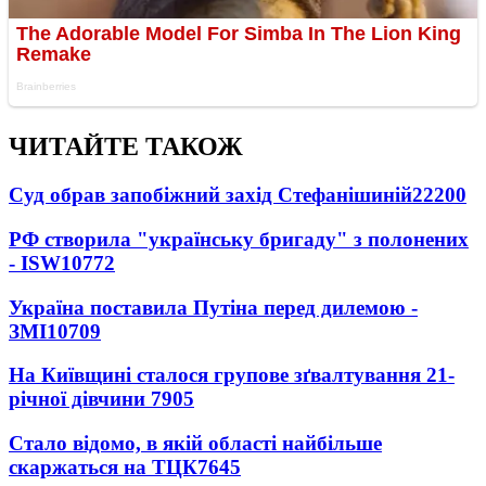
ЧИТАЙТЕ ТАКОЖ
Суд обрав запобіжний захід Стефанішиній
22200
РФ створила "українську бригаду" з полонених
- ISW
10772
Україна поставила Путіна перед дилемою -
ЗМІ
10709
На Київщині сталося групове зґвалтування 21-
річної дівчини
7905
Стало відомо, в якій області найбільше
скаржаться на ТЦК
7645