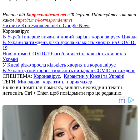
Новини від
Корреспондент.net
в Telegram. Підписуйтесь на наш
канал
https://t.me/korrespondentnet
Читайте Korrespondent.net в Google News
Коронавірус
В Україні вперше виявили новий варіант коронавірусу Цикада
В Україні за тиждень різко зросла кількість хворих на COVID-
19
Нові штами COVID-19: особливості та кількість хворих в
Україні
У Києві різко зросла кількість хворих на коронавірус
В Україні утричі зросла кількість випадків COVID за тиждень
СПЕЦТЕМА:
Коронавірус
,
Карантин у Києві та Україні
ТЕГИ:
Минздрав
,
карантин
,
парикмахер
Якщо ви помітили помилку, виділіть необхідний текст і
натисніть Ctrl + Enter, щоб повідомити про це редакцію.