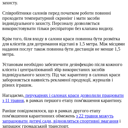
захисту.
Співробітники салонів перед початком роботи повинні
проходити температурний скринінг і мати засоби
індивідуального захисту. Персоналу дозволяється
використовувати тільки респіратори без клапана видиху.
Крім того, біля входу в салони краси повинна бути розмітка
для клієнтів для дотримання відстані в 1,5 метра. Між місцями
надання послуг також повинна бути дистанція не менше 1,5
метра.
Установам необхідно забезпечити дезінфекцію після кожного
клієнта і централізований збір використаних засобів
індивідуального захисту. Під час карантину в салонах краси
забороняється наявність рекламної продукції, журналів і
різних іграшок.
Нагадаємо,
перукарнях і салонах краси дозволили працювати
з 11 травня
, в рамках першого етапу пом'якшення карантину.
Раніше повідомлялося, що в рамках другого етапу
пом'якшення карантинних обмежень
з 22 травня можуть
запрацювати дитячі сади, відновляться спортивні змагання
і
запрацює громадський транспорт.