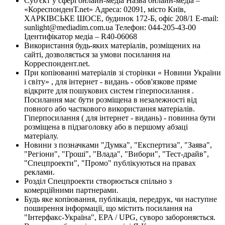
Суб'єкт у сфері онлайн-медіа Назва онлайн-медіа –
«КореспонденТ.net» Адреса: 02091, місто Київ,
ХАРКІВСЬКЕ ШОСЕ, будинок 172-Б, офіс 208/1 E-mail:
sunlight@mediadim.com.ua
Телефон: 044-205-43-00
Ідентифікатор медіа – R40-06068
Використання будь-яких матеріалів, розміщених на
сайті, дозволяється за умови посилання на
Корреспондент.net.
При копіюванні матеріалів зі сторінки « Новини України
і світу» , для інтернет - видань - обов'язкове пряме
відкрите для пошукових систем гіперпосилання .
Посилання має бути розміщена в незалежності від
повного або часткового використання матеріалів.
Гіперпосилання ( для інтернет - видань) - повинна бути
розміщена в підзаголовку або в першому абзаці
матеріалу.
Новини з позначками "Думка", "Експертиза", "Заява",
"Регіони", "Гроші", "Влада", "Вибори", "Тест-драйв",
"Спецпроекти", "Промо" публікуються на правах
реклами.
Розділ Спецпроекти створюється спільно з
комерційними партнерами.
Будь яке копіювання, публікація, передрук, чи наступне
поширення інформації, що містить посилання на
"Інтерфакс-Україна", EPA / UPG, суворо забороняється.