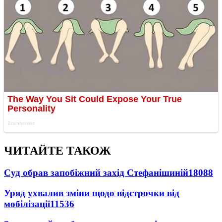
ЧИТАЙТЕ ТАКОЖ
Суд обрав запобіжний захід Стефанішиній
18088
Уряд ухвалив зміни щодо відстрочки від
мобілізації
11536