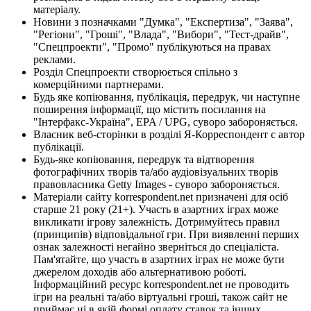
матеріалу.
Новини з позначками "Думка", "Експертиза", "Заява",
"Регіони", "Гроші", "Влада", "Вибори", "Тест-драйв",
"Спецпроекти", "Промо" публікуються на правах
реклами.
Розділ Спецпроекти створюється спільно з
комерційними партнерами.
Будь яке копіювання, публікація, передрук, чи наступне
поширення інформації, що містить посилання на
"Інтерфакс-Україна", EPA / UPG, суворо забороняється.
Власник веб-сторінки в розділі Я-Корреспондент є автор
публікації.
Будь-яке копіювання, передрук та відтворення
фотографічних творів та/або аудіовізуальних творів
правовласника Getty Images - суворо забороняється.
Матеріали сайту korrespondent.net призначені для осіб
старше 21 року (21+). Участь в азартних іграх може
викликати ігрову залежність. Дотримуйтесь правил
(принципів) відповідальної гри. При виявленні перших
ознак залежності негайно зверніться до спеціаліста.
Пам'ятайте, що участь в азартних іграх не може бути
джерелом доходів або альтернативою роботі.
Інформаційний ресурс korrespondent.net не проводить
ігри на реальні та/або віртуальні гроші, також сайт не
приймає ні в якій формі оплату ставок та інших