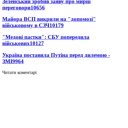
Зеленський зробив заяву про мирні
переговори
10656
Майора ВСП викрили на "допомозі"
військовому в СЗЧ
10179
"Медові пастки": СБУ попередила
військових
10127
Україна поставила Путіна перед дилемою -
ЗМІ
9964
Читати коментарі