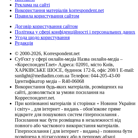
Реклама на сайті
Використання матеріалів korrespondent.net
Правила користування сайтом
Договір користування сайтом
Політика у сфері конфіденційності і персональних даних
Угода щодо користування
Редакція
© 2000-2026, Korrespondent.net
Суб'єкт у сфері онлайн-медіа Назва онлайн-медіа –
«КореспонденТ.net» Адреса: 02091, місто Київ,
ХАРКІВСЬКЕ ШОСЕ, будинок 172-Б, офіс 208/1 E-mail:
sunlight@mediadim.com.ua
Телефон: 044-205-43-00
Ідентифікатор медіа – R40-06068
Використання будь-яких матеріалів, розміщених на
сайті, дозволяється за умови посилання на
Корреспондент.net.
При копіюванні матеріалів зі сторінки « Новини України
і світу» , для інтернет - видань - обов'язкове пряме
відкрите для пошукових систем гіперпосилання .
Посилання має бути розміщена в незалежності від
повного або часткового використання матеріалів.
Гіперпосилання ( для інтернет - видань) - повинна бути
розміщена в підзаголовку або в першому абзаці