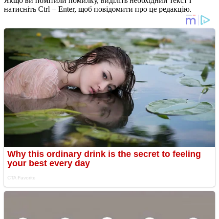
Якщо ви помітили помилку, виділіть необхідний текст і
натисніть Ctrl + Enter, щоб повідомити про це редакцію.