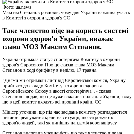
Фото: ua.news
Максим Степанов розповів, чому для України важлива участь
в Комітеті з охорони здоров'я ЄС
Таке членство піде на користь системі
охорони здоров'я України, вважає
глава МОЗ Максим Степанов.
Україна отримала статус спостерігача Комітету з охорони
здоров'я Євроcоюзу. Про це сказав глава МОЗ Максим
Степанов в ході брифінгу в неділю, 17 травня.
"Днями ми отримали лист від Європейської комісії, Україну
прийнято до складу Комітету з охорони здоров'я
Європейського Союзу в якості спостерігача", - сказав
Степанов і додав, що це дуже важлива подія для України, тому
що в цей комітет входять всі провідні країни ЄС.
Міністр уточнив, що під час засідань комітету розглядаються
питання реагування країн на ситуації, що загрожують
здоров'ю людей, такі як нинішня пандемія коронавірусу.
Степанов висловив упевненість, що таке членство піде на