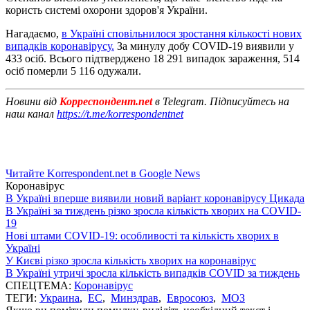
користь системі охорони здоров'я України.
Нагадаємо,
в Україні сповільнилося зростання кількості нових
випадків коронавірусу.
За минулу добу COVID-19 виявили у
433 осіб. Всього підтверджено 18 291 випадок зараження, 514
осіб померли 5 116 одужали.
Новини від
Корреспондент.net
в Telegram. Підписуйтесь на
наш канал
https://t.me/korrespondentnet
Читайте Korrespondent.net в Google News
Коронавірус
В Україні вперше виявили новий варіант коронавірусу Цикада
В Україні за тиждень різко зросла кількість хворих на COVID-
19
Нові штами COVID-19: особливості та кількість хворих в
Україні
У Києві різко зросла кількість хворих на коронавірус
В Україні утричі зросла кількість випадків COVID за тиждень
СПЕЦТЕМА:
Коронавірус
ТЕГИ:
Украина
,
ЕС
,
Минздрав
,
Евросоюз
,
МОЗ