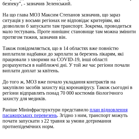
безпеку", - зазначив Зеленський.
На що глава МОЗ Максим Степанов зазначив, що зараз
ситуація у восьми регіонах не відповідає критеріям, які
дозволили б запускати там транспорт. Зокрема, проводиться
мало тестувань. Проте нинішнє становище там можна змінити
протягом тижня, зазначив він.
Також повідомляється, що в 14 областях вже повністю
виплатили надбавки до зарплати за березень лікарям, які
працювали з хворими на COVID-19, інші області
розрахуються в найближчі дні. У той же час регіони почали
виплати доплат за квітень.
До того ж, МОЗ вже почало укладання контрактів на
закупівлю засобів захисту від коронавірусу. Також сьогодні в
регіони відправлять понад 70 000 костюмів біологічного
захисту для медиків.
Раніше Мінінфраструктури представило
план відновлення
пасажирських перевезень
. Згідно з ним, транспорт можуть
почати запускати з 22 травня за умови дотримання
протиепідемічних норм.