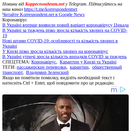
Новини від
Корреспондент.net
у Telegram. Підписуйтесь на
наш канал
https://t.me/korrespondentnet
Читайте Korrespondent.net в Google News
Коронавірус
В Україні вперше виявили новий варіант коронавірусу Цикада
В Україні за тиждень різко зросла кількість хворих на COVID-
19
Нові штами COVID-19: особливості та кількість хворих в
Україні
У Києві різко зросла кількість хворих на коронавірус
В Україні утричі зросла кількість випадків COVID за тиждень
СПЕЦТЕМА:
Коронавірус
,
Карантин у Києві та Україні
ТЕГИ:
пассажирские перевозки
,
карантин
,
общественный
транспорт
,
Владимир Зеленский
Якщо ви помітили помилку, виділіть необхідний текст і
натисніть Ctrl + Enter, щоб повідомити про це редакцію.