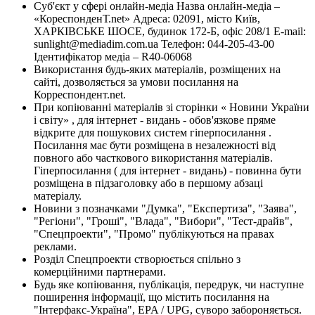
Суб'єкт у сфері онлайн-медіа Назва онлайн-медіа –
«КореспонденТ.net» Адреса: 02091, місто Київ,
ХАРКІВСЬКЕ ШОСЕ, будинок 172-Б, офіс 208/1 E-mail:
sunlight@mediadim.com.ua
Телефон: 044-205-43-00
Ідентифікатор медіа – R40-06068
Використання будь-яких матеріалів, розміщених на
сайті, дозволяється за умови посилання на
Корреспондент.net.
При копіюванні матеріалів зі сторінки « Новини України
і світу» , для інтернет - видань - обов'язкове пряме
відкрите для пошукових систем гіперпосилання .
Посилання має бути розміщена в незалежності від
повного або часткового використання матеріалів.
Гіперпосилання ( для інтернет - видань) - повинна бути
розміщена в підзаголовку або в першому абзаці
матеріалу.
Новини з позначками "Думка", "Експертиза", "Заява",
"Регіони", "Гроші", "Влада", "Вибори", "Тест-драйв",
"Спецпроекти", "Промо" публікуються на правах
реклами.
Розділ Спецпроекти створюється спільно з
комерційними партнерами.
Будь яке копіювання, публікація, передрук, чи наступне
поширення інформації, що містить посилання на
"Інтерфакс-Україна", EPA / UPG, суворо забороняється.