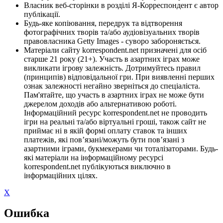
Власник веб-сторінки в розділі Я-Корреспондент є автор
публікації.
Будь-яке копіювання, передрук та відтворення
фотографічних творів та/або аудіовізуальних творів
правовласника Getty Images - суворо забороняється.
Матеріали сайту korrespondent.net призначені для осіб
старше 21 року (21+). Участь в азартних іграх може
викликати ігрову залежність. Дотримуйтесь правил
(принципів) відповідальної гри. При виявленні перших
ознак залежності негайно зверніться до спеціаліста.
Пам'ятайте, що участь в азартних іграх не може бути
джерелом доходів або альтернативою роботі.
Інформаційний ресурс korrespondent.net не проводить
ігри на реальні та/або віртуальні гроші, також сайт не
приймає ні в якій формі оплату ставок та інших
платежів, які пов’язані/можуть бути пов’язані з
азартними іграми, букмекерами чи тоталізаторами. Будь-
які матеріали на інформаційному ресурсі
korrespondent.net публікуються виключно в
інформаційних цілях.
X
Ошибка