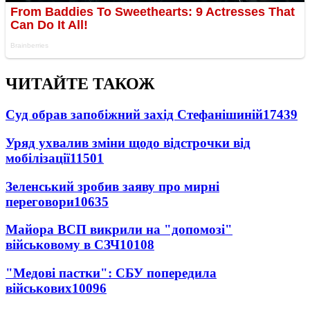
ЧИТАЙТЕ ТАКОЖ
Суд обрав запобіжний захід Стефанішиній
17439
Уряд ухвалив зміни щодо відстрочки від
мобілізації
11501
Зеленський зробив заяву про мирні
переговори
10635
Майора ВСП викрили на "допомозі"
військовому в СЗЧ
10108
"Медові пастки": СБУ попередила
військових
10096