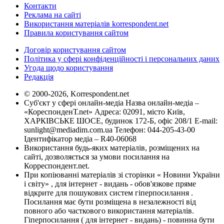
Контакти
Реклама на сайті
Використання матеріалів korrespondent.net
Правила користування сайтом
Договір користування сайтом
Політика у сфері конфіденційності і персональних даних
Угода щодо користування
Редакція
© 2000-2026, Korrespondent.net
Суб'єкт у сфері онлайн-медіа Назва онлайн-медіа –
«КореспонденТ.net» Адреса: 02091, місто Київ,
ХАРКІВСЬКЕ ШОСЕ, будинок 172-Б, офіс 208/1 E-mail:
sunlight@mediadim.com.ua
Телефон: 044-205-43-00
Ідентифікатор медіа – R40-06068
Використання будь-яких матеріалів, розміщених на
сайті, дозволяється за умови посилання на
Корреспондент.net.
При копіюванні матеріалів зі сторінки « Новини України
і світу» , для інтернет - видань - обов'язкове пряме
відкрите для пошукових систем гіперпосилання .
Посилання має бути розміщена в незалежності від
повного або часткового використання матеріалів.
Гіперпосилання ( для інтернет - видань) - повинна бути