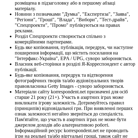
розміщена в підзаголовку або в першому абзаці
матеріалу.
Новини з позначками "Думка", "Експертиза", "Заява",
"Регіони", "Гроші", "Влада", "Вибори", "Тест-драйв",
"Спецпроекти", "Промо" публікуються на правах
реклами.
Розділ Спецпроекти створюється спільно з
комерційними партнерами.
Будь яке копіювання, публікація, передрук, чи наступне
поширення інформації, що містить посилання на
"Інтерфакс-Україна", EPA / UPG, суворо забороняється.
Власник веб-сторінки в розділі Я-Корреспондент є автор
публікації.
Будь-яке копіювання, передрук та відтворення
фотографічних творів та/або аудіовізуальних творів
правовласника Getty Images - суворо забороняється.
Матеріали сайту korrespondent.net призначені для осіб
старше 21 року (21+). Участь в азартних іграх може
викликати ігрову залежність. Дотримуйтесь правил
(принципів) відповідальної гри. При виявленні перших
ознак залежності негайно зверніться до спеціаліста.
Пам'ятайте, що участь в азартних іграх не може бути
джерелом доходів або альтернативою роботі.
Інформаційний ресурс korrespondent.net не проводить
ігри на реальні та/або віртуальні гроші, також сайт не