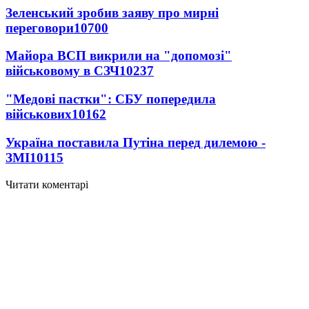
Зеленський зробив заяву про мирні
переговори
10700
Майора ВСП викрили на "допомозі"
військовому в СЗЧ
10237
"Медові пастки": СБУ попередила
військових
10162
Україна поставила Путіна перед дилемою -
ЗМІ
10115
Читати коментарі