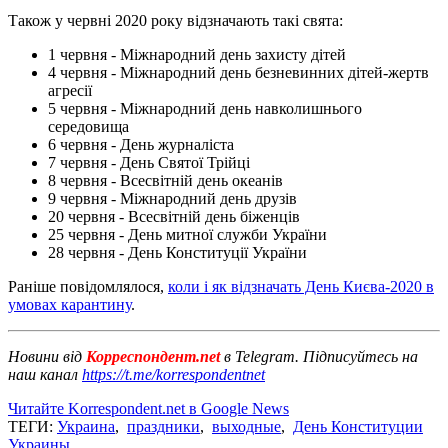
Також у червні 2020 року відзначають такі свята:
1 червня - Міжнародний день захисту дітей
4 червня - Міжнародний день безневинних дітей-жертв
агресії
5 червня - Міжнародний день навколишнього
середовища
6 червня - День журналіста
7 червня - День Святої Трійці
8 червня - Всесвітній день океанів
9 червня - Міжнародний день друзів
20 червня - Всесвітній день біженців
25 червня - День митної служби України
28 червня - День Конституції України
Раніше повідомлялося,
коли і як відзначать День Києва-2020 в
умовах карантину
.
Новини від
Корреспондент.net
в Telegram. Підписуйтесь на
наш канал
https://t.me/korrespondentnet
Читайте Korrespondent.net в Google News
ТЕГИ:
Украина
,
праздники
,
выходные
,
День Конституции
Украины