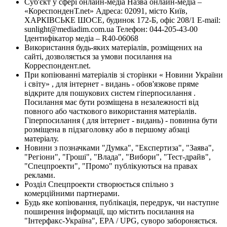
Суб'єкт у сфері онлайн-медіа Назва онлайн-медіа –
«КореспонденТ.net» Адреса: 02091, місто Київ,
ХАРКІВСЬКЕ ШОСЕ, будинок 172-Б, офіс 208/1 E-mail:
sunlight@mediadim.com.ua
Телефон: 044-205-43-00
Ідентифікатор медіа – R40-06068
Використання будь-яких матеріалів, розміщених на
сайті, дозволяється за умови посилання на
Корреспондент.net.
При копіюванні матеріалів зі сторінки « Новини України
і світу» , для інтернет - видань - обов'язкове пряме
відкрите для пошукових систем гіперпосилання .
Посилання має бути розміщена в незалежності від
повного або часткового використання матеріалів.
Гіперпосилання ( для інтернет - видань) - повинна бути
розміщена в підзаголовку або в першому абзаці
матеріалу.
Новини з позначками "Думка", "Експертиза", "Заява",
"Регіони", "Гроші", "Влада", "Вибори", "Тест-драйв",
"Спецпроекти", "Промо" публікуються на правах
реклами.
Розділ Спецпроекти створюється спільно з
комерційними партнерами.
Будь яке копіювання, публікація, передрук, чи наступне
поширення інформації, що містить посилання на
"Інтерфакс-Україна", EPA / UPG, суворо забороняється.