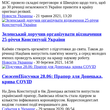
МЗС провело складні переговори зі Швецією щодо того, щоб
до 30 річниці незалежності України привезти в країну
оригінал реліквії.
Новости Украины
- 21 травня 2021, 13:20
Зеленський доручив організувати відзначення
25-річчя Конституції України
Кабмін створить оргкомітет з підготовки до свята. Також до
річниці Нацбанк випустить пам'ятну монету, а серед молодих
вчених проведуть конкурс на кращу наукову роботу.
Новости Украины
- 30 березня 2021, 14:58
Сюжет
Підсумки 28.06: Прапор для Донецька,
крива COVID
На День Конституції в бік Донецька активісти випустили
український прапор; Львівська область стала лідером за
кількістю інфікованих коронавірусом. Корреспондент.net
виділяє головні події вчорашнього дня.
События в Украине
- 29 червня 2020, 06:54