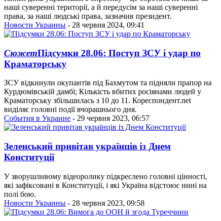
наші суверенні території, а й передусім за наші суверенні
права, за наші людські права, зазначив президент.
Новости Украины
- 28 червня 2024, 09:41
Сюжет
Підсумки 28.06: Поступ ЗСУ і удар по
Краматорську
ЗСУ відкинули окупантів під Бахмутом та підняли прапор на
Курдюмівській дамбі; Кількість вбитих росіянами людей у
Краматорську збільшилась з 10 до 11. Кореспондент.net
виділяє головні події вчорашнього дня.
События в Украине
- 29 червня 2023, 06:57
Зеленський привітав українців із Днем
Конституції
У зворушливому відеоролику підкреслено головні цінності,
які зафіксовані в Конституції, і які Україна відстоює нині на
полі бою.
Новости Украины
- 28 червня 2023, 09:58