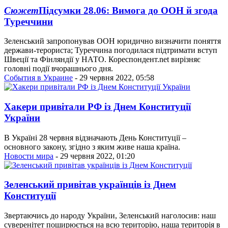
Сюжет
Підсумки 28.06: Вимога до ООН й згода
Туреччини
Зеленський запропонував ООН юридично визначити поняття
держави-терориста; Туреччина погодилася підтримати вступ
Швеції та Фінляндії у НАТО. Кореспондент.net вирізняє
головні події вчорашнього дня.
События в Украине
- 29 червня 2022, 05:58
Хакери привітали РФ із Днем Конституції
України
В Україні 28 червня відзначають День Конституції –
основного закону, згідно з яким живе наша країна.
Новости мира
- 29 червня 2022, 01:20
Зеленський привітав українців із Днем
Конституції
Звертаючись до народу України, Зеленський наголосив: наш
суверенітет поширюється на всю територію, наша територія в