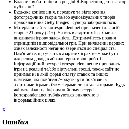
Власник веб-сторінки в розділі Я-Корреспондент є автор
публікації.
Будь-яке копіювання, передрук та відтворення
фотографічних творів та/або аудіовізуальних творів
правовласника Getty Images - суворо забороняється.
Матеріали сайту korrespondent.net призначені для осіб
старше 21 року (21+). Участь в азартних іграх може
викликати ігрову залежність. Дотримуйтесь правил
(принципів) відповідальної гри. При виявленні перших
ознак залежності негайно зверніться до спеціаліста.
Пам'ятайте, що участь в азартних іграх не може бути
джерелом доходів або альтернативою роботі.
Інформаційний ресурс korrespondent.net не проводить
ігри на реальні та/або віртуальні гроші, також сайт не
приймає ні в якій формі оплату ставок та інших
платежів, які пов’язані/можуть бути пов’язані з
азартними іграми, букмекерами чи тоталізаторами. Будь-
які матеріали на інформаційному ресурсі
korrespondent.net публікуються виключно в
інформаційних цілях.
X
Ошибка