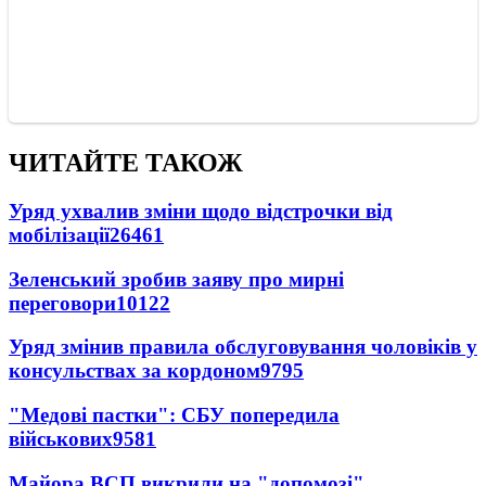
ЧИТАЙТЕ ТАКОЖ
Уряд ухвалив зміни щодо відстрочки від
мобілізації
26461
Зеленський зробив заяву про мирні
переговори
10122
Уряд змінив правила обслуговування чоловіків у
консульствах за кордоном
9795
"Медові пастки": СБУ попередила
військових
9581
Майора ВСП викрили на "допомозі"