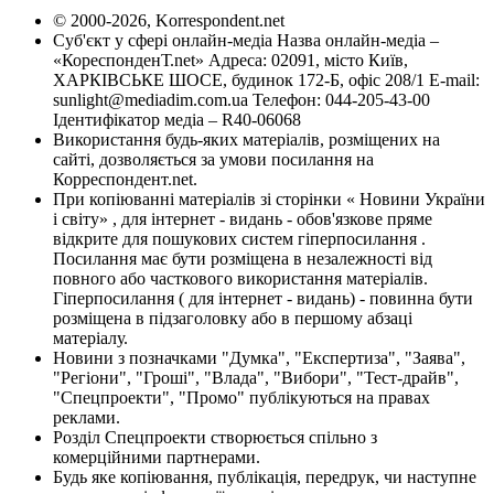
© 2000-2026, Korrespondent.net
Суб'єкт у сфері онлайн-медіа Назва онлайн-медіа –
«КореспонденТ.net» Адреса: 02091, місто Київ,
ХАРКІВСЬКЕ ШОСЕ, будинок 172-Б, офіс 208/1 E-mail:
sunlight@mediadim.com.ua
Телефон: 044-205-43-00
Ідентифікатор медіа – R40-06068
Використання будь-яких матеріалів, розміщених на
сайті, дозволяється за умови посилання на
Корреспондент.net.
При копіюванні матеріалів зі сторінки « Новини України
і світу» , для інтернет - видань - обов'язкове пряме
відкрите для пошукових систем гіперпосилання .
Посилання має бути розміщена в незалежності від
повного або часткового використання матеріалів.
Гіперпосилання ( для інтернет - видань) - повинна бути
розміщена в підзаголовку або в першому абзаці
матеріалу.
Новини з позначками "Думка", "Експертиза", "Заява",
"Регіони", "Гроші", "Влада", "Вибори", "Тест-драйв",
"Спецпроекти", "Промо" публікуються на правах
реклами.
Розділ Спецпроекти створюється спільно з
комерційними партнерами.
Будь яке копіювання, публікація, передрук, чи наступне