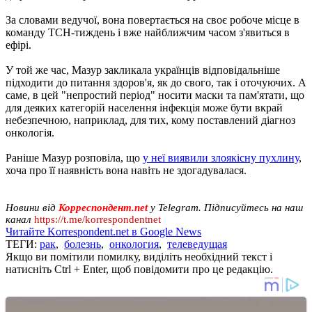
За словами ведучої, вона повертається на своє робоче місце в
команду ТСН-тиждень і вже найближчим часом з'явиться в
ефірі.
У той же час, Мазур закликала українців відповідальніше
підходити до питання здоров'я, як до свого, так і оточуючих. А
саме, в цей "непростий період" носити маски та пам'ятати, що
для деяких категорій населення інфекція може бути вкрай
небезпечною, наприклад, для тих, кому поставлений діагноз
онкологія.
Раніше Мазур розповіла, що
у неї виявили злоякісну пухлину
,
хоча про її наявність вона навіть не здогадувалася.
Новини від
Корреспондент.net
у Telegram. Підписуйтесь на наш
канал
https://t.me/korrespondentnet
Читайте Korrespondent.net в Google News
ТЕГИ:
рак
,
болезнь
,
онкология
,
телеведущая
Якщо ви помітили помилку, виділіть необхідний текст і
натисніть Ctrl + Enter, щоб повідомити про це редакцію.