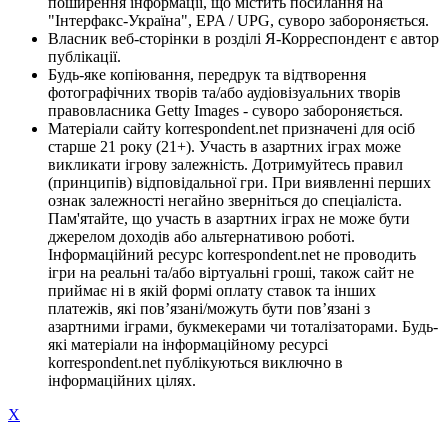
поширення інформації, що містить посилання на
"Інтерфакс-Україна", EPA / UPG, суворо забороняється.
Власник веб-сторінки в розділі Я-Корреспондент є автор
публікації.
Будь-яке копіювання, передрук та відтворення
фотографічних творів та/або аудіовізуальних творів
правовласника Getty Images - суворо забороняється.
Матеріали сайту korrespondent.net призначені для осіб
старше 21 року (21+). Участь в азартних іграх може
викликати ігрову залежність. Дотримуйтесь правил
(принципів) відповідальної гри. При виявленні перших
ознак залежності негайно зверніться до спеціаліста.
Пам'ятайте, що участь в азартних іграх не може бути
джерелом доходів або альтернативою роботі.
Інформаційний ресурс korrespondent.net не проводить
ігри на реальні та/або віртуальні гроші, також сайт не
приймає ні в якій формі оплату ставок та інших
платежів, які пов’язані/можуть бути пов’язані з
азартними іграми, букмекерами чи тоталізаторами. Будь-
які матеріали на інформаційному ресурсі
korrespondent.net публікуються виключно в
інформаційних цілях.
X