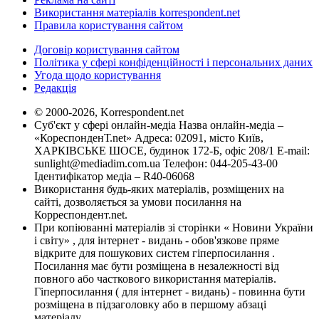
Використання матеріалів korrespondent.net
Правила користування сайтом
Договір користування сайтом
Політика у сфері конфіденційності і персональних даних
Угода щодо користування
Редакція
© 2000-2026, Korrespondent.net
Суб'єкт у сфері онлайн-медіа Назва онлайн-медіа –
«КореспонденТ.net» Адреса: 02091, місто Київ,
ХАРКІВСЬКЕ ШОСЕ, будинок 172-Б, офіс 208/1 E-mail:
sunlight@mediadim.com.ua
Телефон: 044-205-43-00
Ідентифікатор медіа – R40-06068
Використання будь-яких матеріалів, розміщених на
сайті, дозволяється за умови посилання на
Корреспондент.net.
При копіюванні матеріалів зі сторінки « Новини України
і світу» , для інтернет - видань - обов'язкове пряме
відкрите для пошукових систем гіперпосилання .
Посилання має бути розміщена в незалежності від
повного або часткового використання матеріалів.
Гіперпосилання ( для інтернет - видань) - повинна бути
розміщена в підзаголовку або в першому абзаці
матеріалу.