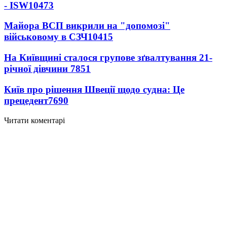
- ISW
10473
Майора ВСП викрили на "допомозі"
військовому в СЗЧ
10415
На Київщині сталося групове зґвалтування 21-
річної дівчини
7851
Київ про рішення Швеції щодо судна: Це
прецедент
7690
Читати коментарі