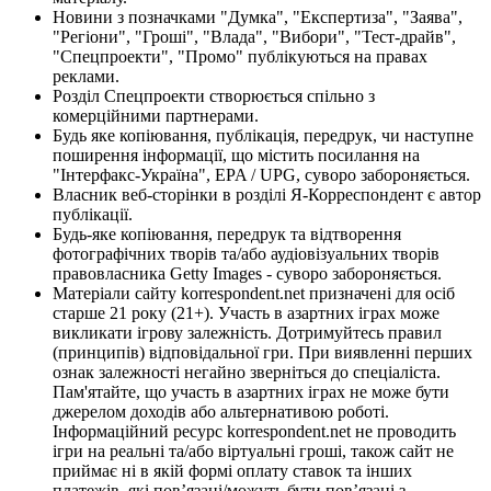
Новини з позначками "Думка", "Експертиза", "Заява",
"Регіони", "Гроші", "Влада", "Вибори", "Тест-драйв",
"Спецпроекти", "Промо" публікуються на правах
реклами.
Розділ Спецпроекти створюється спільно з
комерційними партнерами.
Будь яке копіювання, публікація, передрук, чи наступне
поширення інформації, що містить посилання на
"Інтерфакс-Україна", EPA / UPG, суворо забороняється.
Власник веб-сторінки в розділі Я-Корреспондент є автор
публікації.
Будь-яке копіювання, передрук та відтворення
фотографічних творів та/або аудіовізуальних творів
правовласника Getty Images - суворо забороняється.
Матеріали сайту korrespondent.net призначені для осіб
старше 21 року (21+). Участь в азартних іграх може
викликати ігрову залежність. Дотримуйтесь правил
(принципів) відповідальної гри. При виявленні перших
ознак залежності негайно зверніться до спеціаліста.
Пам'ятайте, що участь в азартних іграх не може бути
джерелом доходів або альтернативою роботі.
Інформаційний ресурс korrespondent.net не проводить
ігри на реальні та/або віртуальні гроші, також сайт не
приймає ні в якій формі оплату ставок та інших
платежів, які пов’язані/можуть бути пов’язані з