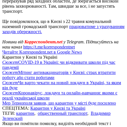
перерахував ряд західних областей, де зберігається високий
рівень захворюваності. Там, швидше за все, і не запустять
транспорт.
Ще повідомлялося, що в Києві з 22 травня комунальний
наземний громадський транспорт
працюватиме з урахуванням
заходів обережності.
Новини від
Корреспондент.net
у Telegram. Підписуйтесь на
наш канал
https://t.me/korrespondentnet
Читайте Korrespondent.net в Google News
Карантин у Києві та Україні
Сюжет
COVID-19 в Україні: чи відкривати школи під час
пандемії
Сюжет
Мітинг антивакцинаторів у Києві: страх втратити
роботу або стати роботами
Сюжет
Чи варто чекати на новий локдаун в Україні, та яким
він буде
Сюжет
Коронавірус, локдаун та онлайн-навчання: якими є
реалії української школи
Мер Тернополя заявив, що карантин у місті буде посилено
СПЕЦТЕМА:
Карантин у Києві та Україні
ТЕГИ:
карантин
,
общественный транспорт
,
Владимир
Зеленский
Якщо ви помітили помилку, виділіть необхідний текст і