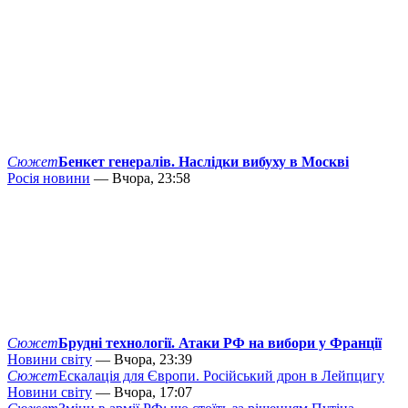
Сюжет
Бенкет генералів. Наслідки вибуху в Москві
Росія новини
— Вчора, 23:58
Сюжет
Брудні технології. Атаки РФ на вибори у Франції
Новини світу
— Вчора, 23:39
Сюжет
Ескалація для Європи. Російський дрон в Лейпцигу
Новини світу
— Вчора, 17:07