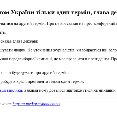
ом України тільки один термін, глава д
тися на другий термін. Про це він сказав на прес-конференції в
ить.
 сказав глава держави.
шувати людям. На уточнення журналістів, чи збирається він бало
ь-якої передвиборної кампанії, не має права йти в президенти. Пр
о, він буде думати про другий термін.
обуде в кріслі президента тільки один термін.
льші виклики
, з якими йому довелося зіштовхнутися на нинішній 
ш канал
https://t.me/korrespondentnet