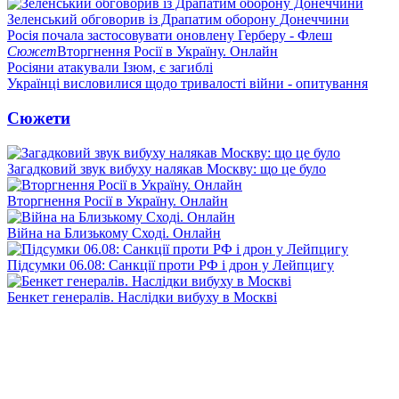
Зеленський обговорив із Драпатим оборону Донеччини
Росія почала застосовувати оновлену Герберу - Флеш
Сюжет
Вторгнення Росії в Україну. Онлайн
Росіяни атакували Ізюм, є загиблі
Українці висловилися щодо тривалості війни - опитування
Сюжети
Загадковий звук вибуху налякав Москву: що це було
Вторгнення Росії в Україну. Онлайн
Війна на Близькому Сході. Онлайн
Підсумки 06.08: Санкції проти РФ і дрон у Лейпцигу
Бенкет генералів. Наслідки вибуху в Москві