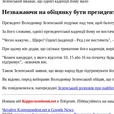
Зеленський вважає, що однієї каденції йому мало
Незважаючи на обіцянку бути президент
Президент Володимир Зеленський подумає над тим, щоб балотува
За його словами, однієї президентської каденції йому не вистач
"Чесно кажучи... Щиро? Однієї (каденції - Ред.) не вистачить", -
При цьому він додав, що скільки триватиме його каденція, вирі
"Кожен кандидат, у якого відсоток 10, 15 або 16 на початку буд
підтримує", -зазначив він.
Також Зеленський заявив, що якщо народ буде підтримувати йог
Як відомо, перед виборами Володимир Зеленський обіцяв, що пр
Як повідомлялося, напередодні
Зеленський розповів про найбі
Новини від
Корреспондент.net
в Telegram. Підписуйтесь на на
Читайте Korrespondent.net в Google News