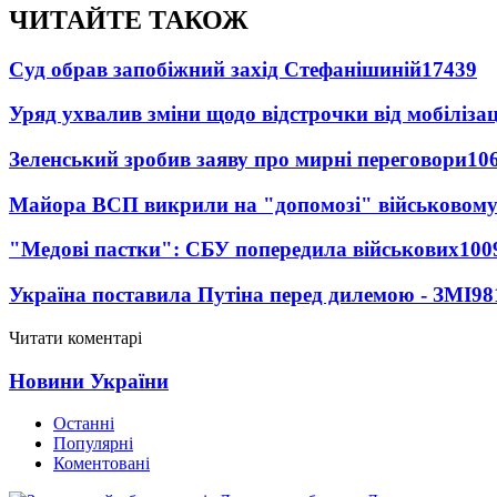
ЧИТАЙТЕ ТАКОЖ
Суд обрав запобіжний захід Стефанішиній
17439
Уряд ухвалив зміни щодо відстрочки від мобілізац
Зеленський зробив заяву про мирні переговори
10
Майора ВСП викрили на "допомозі" військовому
"Медові пастки": СБУ попередила військових
100
Україна поставила Путіна перед дилемою - ЗМІ
98
Читати коментарі
Новини України
Останні
Популярні
Коментовані