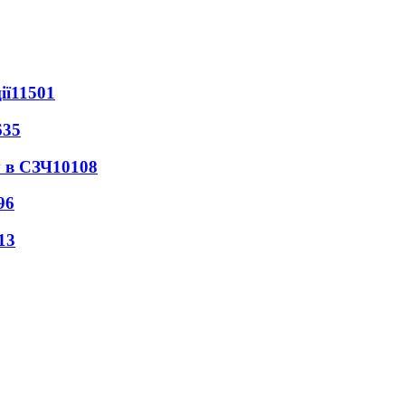
ії
11501
635
 в СЗЧ
10108
96
13