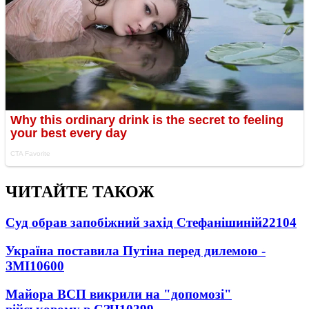
ЧИТАЙТЕ ТАКОЖ
Суд обрав запобіжний захід Стефанішиній
22104
Україна поставила Путіна перед дилемою -
ЗМІ
10600
Майора ВСП викрили на "допомозі"