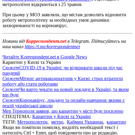
метрополітен відкриються з 25 травня.
При цьому у МОЗ заявляли, що містам дозволять відновити
роботу метрополітену за необхідних умов динаміки
захворюваності на коронавірус.
Новини від
Корреспондент.net
в Telegram. Підписуйтесь на
наш канал
https://t.me/korrespondentnet
Читайте Korrespondent.net в Google News
Карантин у Києві та Україні
Сюжет
COVID-19 в Україні: чи відкривати школи під час
пандемії
Сюжет
Мітинг антивакцинаторів у Києві: страх втратити
роботу або стати роботами
Сюжет
Чи варто чекати на новий локдаун в Україні, та яким
він буде
Сюжет
Коронавірус, локдаун та онлайн-навчання: якими є
реалії української школи
Мер Тернополя заявив, що карантин у місті буде посилено
СПЕЦТЕМА:
Карантин у Києві та Україні
ТЕГИ:
Метрополитен
,
метро
,
Кабмин Украины
,
карантин
Якщо ви помітили помилку, виділіть необхідний текст і
натисніть Ctrl + Enter, щоб повідомити про це редакцію.