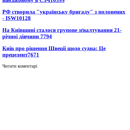
військовому в СЗЧ
10399
РФ створила "українську бригаду" з полонених
- ISW
10128
На Київщині сталося групове зґвалтування 21-
річної дівчини
7794
Київ про рішення Швеції щодо судна: Це
прецедент
7671
Читати коментарі