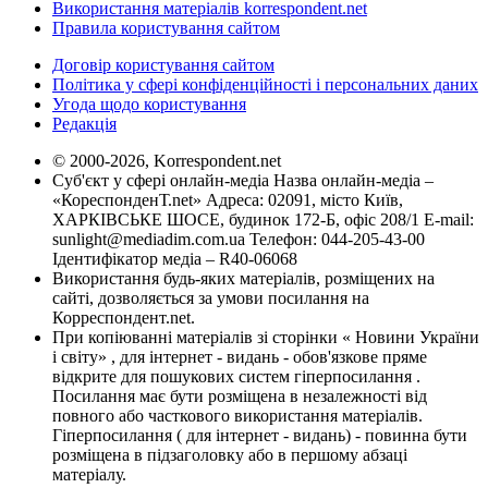
Використання матеріалів korrespondent.net
Правила користування сайтом
Договір користування сайтом
Політика у сфері конфіденційності і персональних даних
Угода щодо користування
Редакція
© 2000-2026, Korrespondent.net
Суб'єкт у сфері онлайн-медіа Назва онлайн-медіа –
«КореспонденТ.net» Адреса: 02091, місто Київ,
ХАРКІВСЬКЕ ШОСЕ, будинок 172-Б, офіс 208/1 E-mail:
sunlight@mediadim.com.ua
Телефон: 044-205-43-00
Ідентифікатор медіа – R40-06068
Використання будь-яких матеріалів, розміщених на
сайті, дозволяється за умови посилання на
Корреспондент.net.
При копіюванні матеріалів зі сторінки « Новини України
і світу» , для інтернет - видань - обов'язкове пряме
відкрите для пошукових систем гіперпосилання .
Посилання має бути розміщена в незалежності від
повного або часткового використання матеріалів.
Гіперпосилання ( для інтернет - видань) - повинна бути
розміщена в підзаголовку або в першому абзаці
матеріалу.