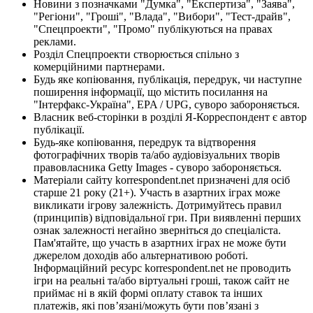
Новини з позначками "Думка", "Експертиза", "Заява",
"Регіони", "Гроші", "Влада", "Вибори", "Тест-драйв",
"Спецпроекти", "Промо" публікуються на правах
реклами.
Розділ Спецпроекти створюється спільно з
комерційними партнерами.
Будь яке копіювання, публікація, передрук, чи наступне
поширення інформації, що містить посилання на
"Інтерфакс-Україна", EPA / UPG, суворо забороняється.
Власник веб-сторінки в розділі Я-Корреспондент є автор
публікації.
Будь-яке копіювання, передрук та відтворення
фотографічних творів та/або аудіовізуальних творів
правовласника Getty Images - суворо забороняється.
Матеріали сайту korrespondent.net призначені для осіб
старше 21 року (21+). Участь в азартних іграх може
викликати ігрову залежність. Дотримуйтесь правил
(принципів) відповідальної гри. При виявленні перших
ознак залежності негайно зверніться до спеціаліста.
Пам'ятайте, що участь в азартних іграх не може бути
джерелом доходів або альтернативою роботі.
Інформаційний ресурс korrespondent.net не проводить
ігри на реальні та/або віртуальні гроші, також сайт не
приймає ні в якій формі оплату ставок та інших
платежів, які пов’язані/можуть бути пов’язані з