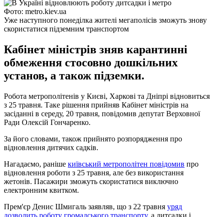
Фото: metro.kiev.ua
Уже наступного понеділка жителі мегаполісів зможуть знову
скористатися підземним транспортом
Кабінет міністрів зняв карантинні
обмеження стосовно дошкільних
установ, а також підземки.
Робота метрополітенів у Києві, Харкові та Дніпрі відновиться
з 25 травня. Таке рішення прийняв Кабінет міністрів на
засіданні в середу, 20 травня, повідомив депутат Верховної
Ради Олексій Гончаренко.
За його словами, також прийнято розпорядження про
відновлення дитячих садків.
Нагадаємо, раніше
київський метрополітен повідомив
про
відновлення роботи з 25 травня, але без використання
жетонів. Пасажири зможуть скористатися виключно
електронним квитком.
Прем'єр Денис Шмигаль заявляв, що з 22 травня
уряд
дозволить роботу громадського транспорту,
а дитсадки і