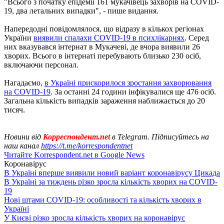
"Всього з початку епідемії 161 мукачівець захворів на COVID-
19, два летальних випадки", - пише видання.
Напередодні повідомлялося, що відразу в кількох регіонах
України
виявили спалахи COVID-19 в психлікарнях
. Серед
них вказувався інтернат в Мукачеві, де вчора виявили 26
хворих. Всього в інтернаті перебувають близько 230 осіб,
включаючи персонал.
Нагадаємо,
в Україні прискорилося зростання захворювання
на COVID-19
. За останні 24 години інфікувалися ще 476 осіб.
Загальна кількість випадків зараження наближається до 20
тисяч.
Новини від
Корреспондент.net
в Telegram. Підписуйтесь на
наш канал
https://t.me/korrespondentnet
Читайте Korrespondent.net в Google News
Коронавірус
В Україні вперше виявили новий варіант коронавірусу Цикада
В Україні за тиждень різко зросла кількість хворих на COVID-
19
Нові штами COVID-19: особливості та кількість хворих в
Україні
У Києві різко зросла кількість хворих на коронавірус