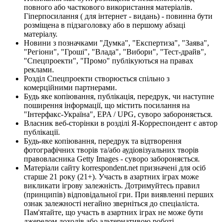
повного або часткового використання матеріалів.
Гіперпосилання ( для інтернет - видань) - повинна бути
розміщена в підзаголовку або в першому абзаці
матеріалу.
Новини з позначками "Думка", "Експертиза", "Заява",
"Регіони", "Гроші", "Влада", "Вибори", "Тест-драйв",
"Спецпроекти", "Промо" публікуються на правах
реклами.
Розділ Спецпроекти створюється спільно з
комерційними партнерами.
Будь яке копіювання, публікація, передрук, чи наступне
поширення інформації, що містить посилання на
"Інтерфакс-Україна", EPA / UPG, суворо забороняється.
Власник веб-сторінки в розділі Я-Корреспондент є автор
публікації.
Будь-яке копіювання, передрук та відтворення
фотографічних творів та/або аудіовізуальних творів
правовласника Getty Images - суворо забороняється.
Матеріали сайту korrespondent.net призначені для осіб
старше 21 року (21+). Участь в азартних іграх може
викликати ігрову залежність. Дотримуйтесь правил
(принципів) відповідальної гри. При виявленні перших
ознак залежності негайно зверніться до спеціаліста.
Пам'ятайте, що участь в азартних іграх не може бути
джерелом доходів або альтернативою роботі.