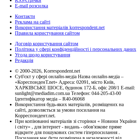
RSS-стрічки
E-mail розсилка
Контакти
Реклама на сайті
Використання матеріалів korrespondent.net
Правила користування сайтом
Договір користування сайтом
Політика у сфері конфіденційності і персональних даних
Угода щодо користування
Редакція
© 2000-2026, Korrespondent.net
Суб'єкт у сфері онлайн-медіа Назва онлайн-медіа –
«КореспонденТ.net» Адреса: 02091, місто Київ,
ХАРКІВСЬКЕ ШОСЕ, будинок 172-Б, офіс 208/1 E-mail:
sunlight@mediadim.com.ua
Телефон: 044-205-43-00
Ідентифікатор медіа – R40-06068
Використання будь-яких матеріалів, розміщених на
сайті, дозволяється за умови посилання на
Корреспондент.net.
При копіюванні матеріалів зі сторінки « Новини України
і світу» , для інтернет - видань - обов'язкове пряме
відкрите для пошукових систем гіперпосилання .
Посилання має бути розміщена в незалежності від