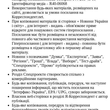
Ідентифікатор медіа – R40-06068
Використання будь-яких матеріалів, розміщених на
сайті, дозволяється за умови посилання на
Корреспондент.net.
При копіюванні матеріалів зі сторінки « Новини України
і світу» , для інтернет - видань - обов'язкове пряме
відкрите для пошукових систем гіперпосилання .
Посилання має бути розміщена в незалежності від
повного або часткового використання матеріалів.
Гіперпосилання ( для інтернет - видань) - повинна бути
розміщена в підзаголовку або в першому абзаці
матеріалу.
Новини з позначками "Думка", "Експертиза", "Заява",
"Регіони", "Гроші", "Влада", "Вибори", "Тест-драйв",
"Спецпроекти", "Промо" публікуються на правах
реклами.
Розділ Спецпроекти створюється спільно з
комерційними партнерами.
Будь яке копіювання, публікація, передрук, чи наступне
поширення інформації, що містить посилання на
"Інтерфакс-Україна", EPA / UPG, суворо забороняється.
Власник веб-сторінки в розділі Я-Корреспондент є автор
публікації.
Будь-яке копіювання, передрук та відтворення
фотографічних творів та/або аудіовізуальних творів