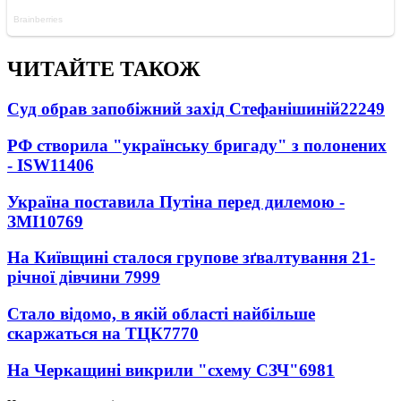
ЧИТАЙТЕ ТАКОЖ
Суд обрав запобіжний захід Стефанішиній
22249
РФ створила "українську бригаду" з полонених
- ISW
11406
Україна поставила Путіна перед дилемою -
ЗМІ
10769
На Київщині сталося групове зґвалтування 21-
річної дівчини
7999
Стало відомо, в якій області найбільше
скаржаться на ТЦК
7770
На Черкащині викрили "схему СЗЧ"
6981