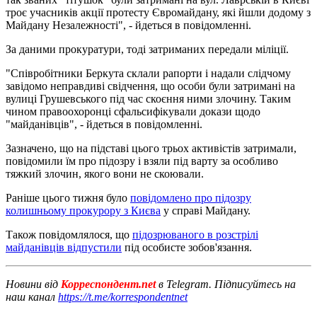
троє учасників акції протесту Євромайдану, які йшли додому з
Майдану Незалежності", - йдеться в повідомленні.
За даними прокуратури, тоді затриманих передали міліції.
"Співробітники Беркута склали рапорти і надали слідчому
завідомо неправдиві свідчення, що особи були затримані на
вулиці Грушевського під час скоєння ними злочину. Таким
чином правоохоронці сфальсифікували докази щодо
"майданівців", - йдеться в повідомленні.
Зазначено, що на підставі цього трьох активістів затримали,
повідомили їм про підозру і взяли під варту за особливо
тяжкий злочин, якого вони не скоювали.
Раніше цього тижня було
повідомлено про підозру
колишньому прокурору з Києва
у справі Майдану.
Також повідомлялося, що
підозрюваного в розстрілі
майданівців відпустили
під особисте зобов'язання.
Новини від
Корреспондент.net
в Telegram. Підписуйтесь на
наш канал
https://t.me/korrespondentnet