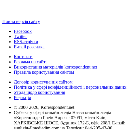
Повна версія сайту
Facebook
Twitter
RSS-стрічки
E-mail розсилка
Контакти
Реклама на сайті
Використання матеріалів korrespondent.net
Правила користування сайтом
Договір користування сайтом
Політика у сфері конфіденційності і персональних даних
Угода щодо користування
Редакція
© 2000-2026, Korrespondent.net
Суб'єкт у сфері онлайн-медіа Назва онлайн-медіа –
«КореспонденТ.net» Адреса: 02091, місто Київ,
ХАРКІВСЬКЕ ШОСЕ, будинок 172-Б, офіс 208/1 E-mail:
sunlight@mediadim.com.ua
Телефон: 044-205-43-00