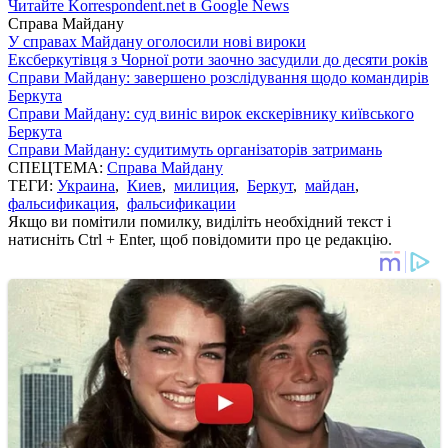
Читайте Korrespondent.net в Google News
Справа Майдану
У справах Майдану оголосили нові вироки
Ексберкутівця з Чорної роти заочно засудили до десяти років
Справи Майдану: завершено розслідування щодо командирів
Беркута
Справи Майдану: суд виніс вирок екскерівнику київського
Беркута
Справи Майдану: судитимуть організаторів затримань
СПЕЦТЕМА:
Справа Майдану
ТЕГИ:
Украина
,
Киев
,
милиция
,
Беркут
,
майдан
,
фальсификация
,
фальсификации
Якщо ви помітили помилку, виділіть необхідний текст і
натисніть Ctrl + Enter, щоб повідомити про це редакцію.