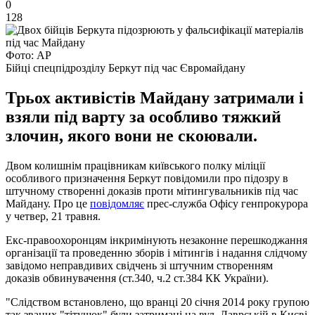
0
128
Фото: АР
Бійці спецпідрозділу Беркут під час Євромайдану
Трьох активістів Майдану затримали і
взяли під варту за особливо тяжкий
злочин, якого вони не скоювали.
Двом колишнім працівникам київського полку міліції
особливого призначення Беркут повідомили про підозру в
штучному створенні доказів проти мітингувальників під час
Майдану. Про це
повідомляє
прес-служба Офісу генпрокурора
у четвер, 21 травня.
Екс-правоохоронцям інкримінують незаконне перешкоджання
організації та проведенню зборів і мітингів і надання слідчому
завідомо неправдивих свідчень зі штучним створенням
доказів обвинувачення (ст.340, ч.2 ст.384 КК України).
"Слідством встановлено, що вранці 20 січня 2014 року групою
так званих "тітушок" були затримані на вул. Лаврській в Києві