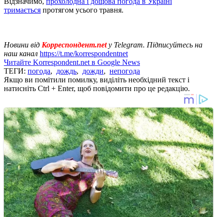
Відзначимо,
прохолодна і дощова погода в Україні
тримається
протягом усього травня.
Новини від
Корреспондент.net
у Telegram. Підписуйтесь на
наш канал
https://t.me/korrespondentnet
Читайте Korrespondent.net в Google News
ТЕГИ:
погода
,
дождь
,
дожди
,
непогода
Якщо ви помітили помилку, виділіть необхідний текст і
натисніть Ctrl + Enter, щоб повідомити про це редакцію.