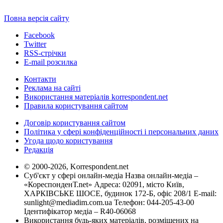
Повна версія сайту
Facebook
Twitter
RSS-стрічки
E-mail розсилка
Контакти
Реклама на сайті
Використання матеріалів korrespondent.net
Правила користування сайтом
Договір користування сайтом
Політика у сфері конфіденційності і персональних даних
Угода щодо користування
Редакція
© 2000-2026, Korrespondent.net
Суб'єкт у сфері онлайн-медіа Назва онлайн-медіа –
«КореспонденТ.net» Адреса: 02091, місто Київ,
ХАРКІВСЬКЕ ШОСЕ, будинок 172-Б, офіс 208/1 E-mail:
sunlight@mediadim.com.ua
Телефон: 044-205-43-00
Ідентифікатор медіа – R40-06068
Використання будь-яких матеріалів, розміщених на