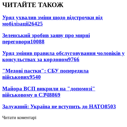
ЧИТАЙТЕ ТАКОЖ
Уряд ухвалив зміни щодо відстрочки від
мобілізації
26425
Зеленський зробив заяву про мирні
переговори
10088
Уряд змінив правила обслуговування чоловіків у
консульствах за кордоном
9766
"Медові пастки": СБУ попередила
військових
9540
Майора ВСП викрили на "допомозі"
військовому в СЗЧ
8869
Залужний: Україна не вступить до НАТО
8503
Читати коментарі