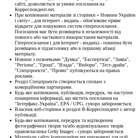
сайті, дозволяється за умови посилання на
Корреспондент.net.
При копіюванні матеріалів зі сторінки « Новини України
і світу» , для інтернет - видань - обов'язкове пряме
відкрите для пошукових систем гіперпосилання .
Посилання має бути розміщена в незалежності від
повного або часткового використання матеріалів.
Гіперпосилання ( для інтернет - видань) - повинна бути
розміщена в підзаголовку або в першому абзаці
матеріалу.
Новини з позначками "Думка", "Експертиза", "Заява",
"Регіони", "Гроші", "Влада", "Вибори", "Тест-драйв",
"Спецпроекти", "Промо" публікуються на правах
реклами.
Розділ Спецпроекти створюється спільно з
комерційними партнерами.
Будь яке копіювання, публікація, передрук, чи наступне
поширення інформації, що містить посилання на
"Інтерфакс-Україна", EPA / UPG, суворо забороняється.
Власник веб-сторінки в розділі Я-Корреспондент є автор
публікації.
Будь-яке копіювання, передрук та відтворення
фотографічних творів та/або аудіовізуальних творів
правовласника Getty Images - суворо забороняється.
Матеріали сайту korrespondent.net призначені для осіб