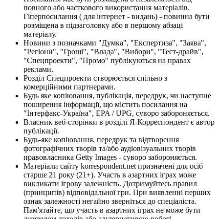
повного або часткового використання матеріалів.
Гіперпосилання ( для інтернет - видань) - повинна бути
розміщена в підзаголовку або в першому абзаці
матеріалу.
Новини з позначками "Думка", "Експертиза", "Заява",
"Регіони", "Гроші", "Влада", "Вибори", "Тест-драйв",
"Спецпроекти", "Промо" публікуються на правах
реклами.
Розділ Спецпроекти створюється спільно з
комерційними партнерами.
Будь яке копіювання, публікація, передрук, чи наступне
поширення інформації, що містить посилання на
"Інтерфакс-Україна", EPA / UPG, суворо забороняється.
Власник веб-сторінки в розділі Я-Корреспондент є автор
публікації.
Будь-яке копіювання, передрук та відтворення
фотографічних творів та/або аудіовізуальних творів
правовласника Getty Images - суворо забороняється.
Матеріали сайту korrespondent.net призначені для осіб
старше 21 року (21+). Участь в азартних іграх може
викликати ігрову залежність. Дотримуйтесь правил
(принципів) відповідальної гри. При виявленні перших
ознак залежності негайно зверніться до спеціаліста.
Пам'ятайте, що участь в азартних іграх не може бути
джерелом доходів або альтернативою роботі.