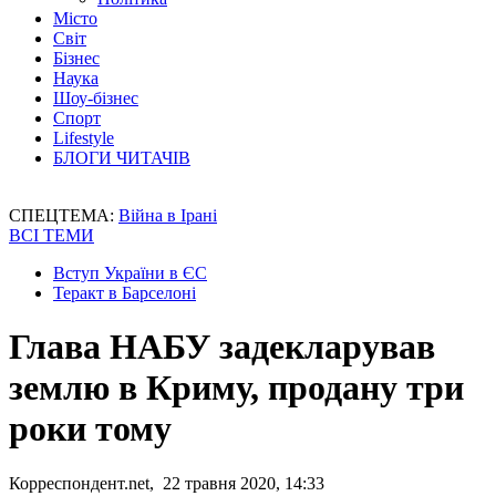
Місто
Світ
Бізнес
Наука
Шоу-бізнес
Спорт
Lifestyle
БЛОГИ ЧИТАЧІВ
СПЕЦТЕМА:
Війна в Ірані
ВСІ ТЕМИ
Вступ України в ЄС
Теракт в Барселоні
Глава НАБУ задекларував
землю в Криму, продану три
роки тому
Корреспондент.net, 22 травня 2020, 14:33