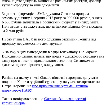
також підтверджують виписки з російських реєстрів, договір
купівлі-продажу та інші документи.
Згідно з інформацією ЗМІ. дружина Ситника продала
земельну ділянку 1 серпня 2017 року за 900 000 рублів, з яких
6 600 рублів заплатила в російський бюджет у вигляді мита.
При цьому стверджується, що за фактом ділянка була продана
за 2 млн рублів.
Ні сам глава НАБУ, ні його дружина отриманні коштів від
продажу нерухомості не декларували.
У зв'язку з цим напередодні в ефірі телеканалу 112 Україна
Володимир Співак заявив, що подав у Держбюро розслідувань
заяву про вчинення кримінального злочину Ситником за
фактом недостовірного декларування.
Раніше на цьому тижні більше півсотні народних депутатів
подали в Конституційний суд скаргу на указ екс-президента
Петра Порошенка
про призначення Артема Ситника
директором НАБУ
.
Також повідомлялося, що
Ситник з'явився в реєстрі
корупціонерів
.