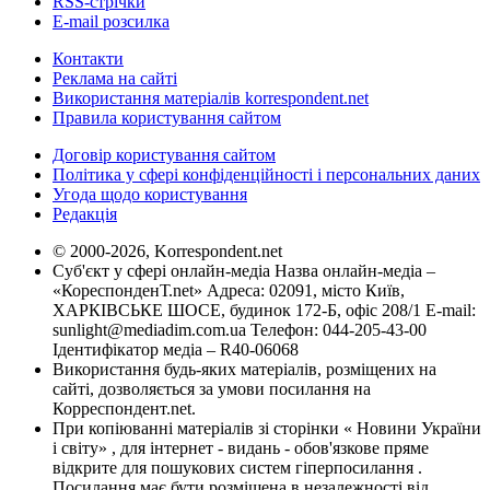
RSS-стрічки
E-mail розсилка
Контакти
Реклама на сайті
Використання матеріалів korrespondent.net
Правила користування сайтом
Договір користування сайтом
Політика у сфері конфіденційності і персональних даних
Угода щодо користування
Редакція
© 2000-2026, Korrespondent.net
Суб'єкт у сфері онлайн-медіа Назва онлайн-медіа –
«КореспонденТ.net» Адреса: 02091, місто Київ,
ХАРКІВСЬКЕ ШОСЕ, будинок 172-Б, офіс 208/1 E-mail:
sunlight@mediadim.com.ua
Телефон: 044-205-43-00
Ідентифікатор медіа – R40-06068
Використання будь-яких матеріалів, розміщених на
сайті, дозволяється за умови посилання на
Корреспондент.net.
При копіюванні матеріалів зі сторінки « Новини України
і світу» , для інтернет - видань - обов'язкове пряме
відкрите для пошукових систем гіперпосилання .
Посилання має бути розміщена в незалежності від