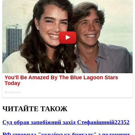
ЧИТАЙТЕ ТАКОЖ
Суд обрав запобіжний захід Стефанішиній
22352
РФ створила "українську бригаду" з полонених