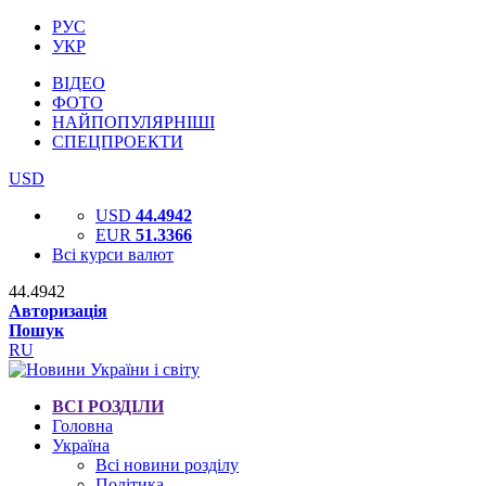
РУС
УКР
ВІДЕО
ФОТО
НАЙПОПУЛЯРНІШІ
СПЕЦПРОЕКТИ
USD
USD
44.4942
EUR
51.3366
Всі курси валют
44.4942
Авторизація
Пошук
RU
ВСІ РОЗДІЛИ
Головна
Україна
Всі новини розділу
Політика