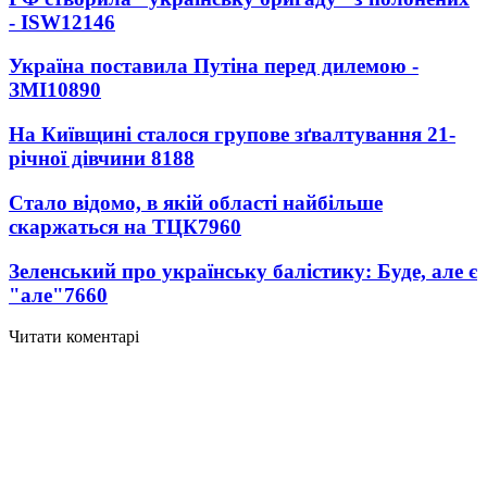
- ISW
12146
Україна поставила Путіна перед дилемою -
ЗМІ
10890
На Київщині сталося групове зґвалтування 21-
річної дівчини
8188
Стало відомо, в якій області найбільше
скаржаться на ТЦК
7960
Зеленський про українську балістику: Буде, але є
"але"
7660
Читати коментарі