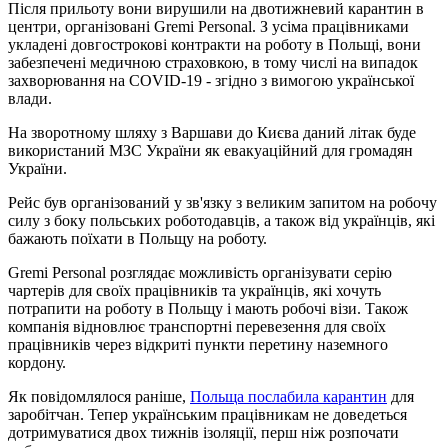
Після прильоту вони вирушили на двотижневий карантин в
центри, організовані Gremi Personal. З усіма працівниками
укладені довгострокові контракти на роботу в Польщі, вони
забезпечені медичною страховкою, в тому числі на випадок
захворювання на COVID-19 - згідно з вимогою української
влади.
На зворотному шляху з Варшави до Києва даний літак буде
використаний МЗС України як евакуаційний для громадян
України.
Рейс був організований у зв'язку з великим запитом на робочу
силу з боку польських роботодавців, а також від українців, які
бажають поїхати в Польщу на роботу.
Gremi Personal розглядає можливість організувати серію
чартерів для своїх працівників та українців, які хочуть
потрапити на роботу в Польщу і мають робочі візи. Також
компанія відновлює транспортні перевезення для своїх
працівників через відкриті пункти перетину наземного
кордону.
Як повідомлялося раніше,
Польща послабила карантин
для
заробітчан. Тепер українським працівникам не доведеться
дотримуватися двох тижнів ізоляції, перш ніж розпочати