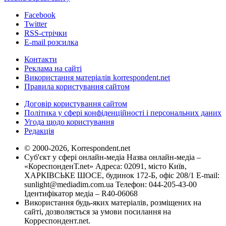
Facebook
Twitter
RSS-стрічки
E-mail розсилка
Контакти
Реклама на сайті
Використання матеріалів korrespondent.net
Правила користування сайтом
Договір користування сайтом
Політика у сфері конфіденційності і персональних даних
Угода щодо користування
Редакція
© 2000-2026, Korrespondent.net
Суб'єкт у сфері онлайн-медіа Назва онлайн-медіа –
«КореспонденТ.net» Адреса: 02091, місто Київ,
ХАРКІВСЬКЕ ШОСЕ, будинок 172-Б, офіс 208/1 E-mail:
sunlight@mediadim.com.ua
Телефон: 044-205-43-00
Ідентифікатор медіа – R40-06068
Використання будь-яких матеріалів, розміщених на
сайті, дозволяється за умови посилання на
Корреспондент.net.