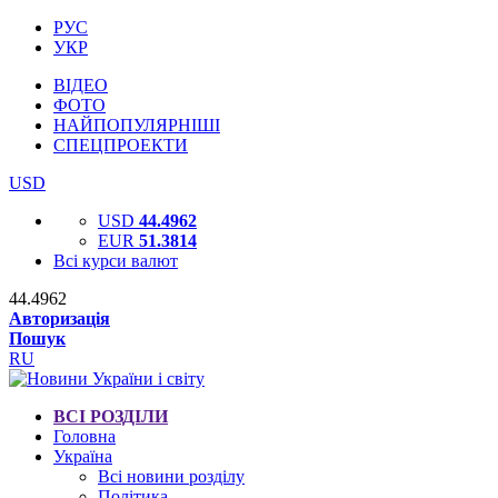
РУС
УКР
ВІДЕО
ФОТО
НАЙПОПУЛЯРНІШІ
СПЕЦПРОЕКТИ
USD
USD
44.4962
EUR
51.3814
Всі курси валют
44.4962
Авторизація
Пошук
RU
ВСІ РОЗДІЛИ
Головна
Україна
Всі новини розділу
Політика