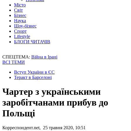
Місто
Світ
Бізнес
Наука
Шоу-бізнес
Спорт
Lifestyle
БЛОГИ ЧИТАЧІВ
СПЕЦТЕМА:
Війна в Ірані
ВСІ ТЕМИ
Вступ України в ЄС
Теракт в Барселоні
Чартер з українськими
заробітчанами прибув до
Польщі
Корреспондент.net, 25 травня 2020, 10:51