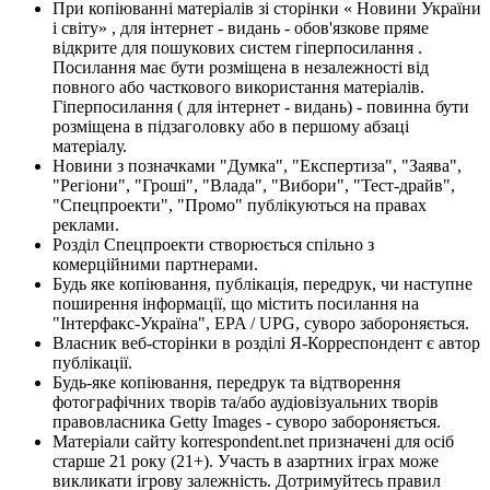
При копіюванні матеріалів зі сторінки « Новини України
і світу» , для інтернет - видань - обов'язкове пряме
відкрите для пошукових систем гіперпосилання .
Посилання має бути розміщена в незалежності від
повного або часткового використання матеріалів.
Гіперпосилання ( для інтернет - видань) - повинна бути
розміщена в підзаголовку або в першому абзаці
матеріалу.
Новини з позначками "Думка", "Експертиза", "Заява",
"Регіони", "Гроші", "Влада", "Вибори", "Тест-драйв",
"Спецпроекти", "Промо" публікуються на правах
реклами.
Розділ Спецпроекти створюється спільно з
комерційними партнерами.
Будь яке копіювання, публікація, передрук, чи наступне
поширення інформації, що містить посилання на
"Інтерфакс-Україна", EPA / UPG, суворо забороняється.
Власник веб-сторінки в розділі Я-Корреспондент є автор
публікації.
Будь-яке копіювання, передрук та відтворення
фотографічних творів та/або аудіовізуальних творів
правовласника Getty Images - суворо забороняється.
Матеріали сайту korrespondent.net призначені для осіб
старше 21 року (21+). Участь в азартних іграх може
викликати ігрову залежність. Дотримуйтесь правил