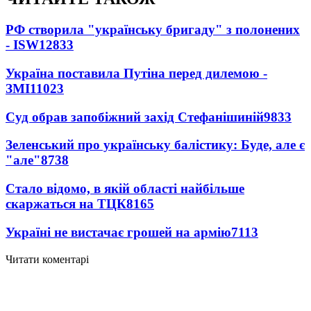
РФ створила "українську бригаду" з полонених
- ISW
12833
Україна поставила Путіна перед дилемою -
ЗМІ
11023
Суд обрав запобіжний захід Стефанішиній
9833
Зеленський про українську балістику: Буде, але є
"але"
8738
Стало відомо, в якій області найбільше
скаржаться на ТЦК
8165
Україні не вистачає грошей на армію
7113
Читати коментарі