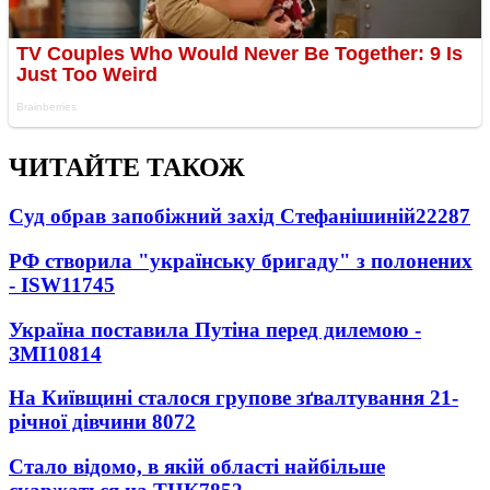
ЧИТАЙТЕ ТАКОЖ
Суд обрав запобіжний захід Стефанішиній
22287
РФ створила "українську бригаду" з полонених
- ISW
11745
Україна поставила Путіна перед дилемою -
ЗМІ
10814
На Київщині сталося групове зґвалтування 21-
річної дівчини
8072
Стало відомо, в якій області найбільше