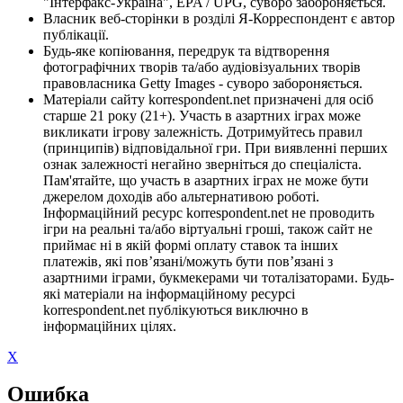
"Інтерфакс-Україна", EPA / UPG, суворо забороняється.
Власник веб-сторінки в розділі Я-Корреспондент є автор
публікації.
Будь-яке копіювання, передрук та відтворення
фотографічних творів та/або аудіовізуальних творів
правовласника Getty Images - суворо забороняється.
Матеріали сайту korrespondent.net призначені для осіб
старше 21 року (21+). Участь в азартних іграх може
викликати ігрову залежність. Дотримуйтесь правил
(принципів) відповідальної гри. При виявленні перших
ознак залежності негайно зверніться до спеціаліста.
Пам'ятайте, що участь в азартних іграх не може бути
джерелом доходів або альтернативою роботі.
Інформаційний ресурс korrespondent.net не проводить
ігри на реальні та/або віртуальні гроші, також сайт не
приймає ні в якій формі оплату ставок та інших
платежів, які пов’язані/можуть бути пов’язані з
азартними іграми, букмекерами чи тоталізаторами. Будь-
які матеріали на інформаційному ресурсі
korrespondent.net публікуються виключно в
інформаційних цілях.
X
Ошибка