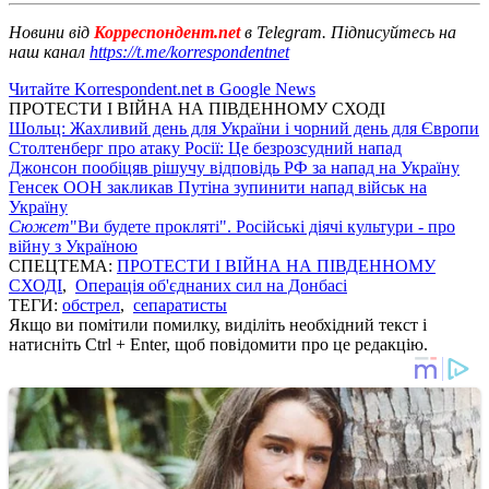
Новини від
Корреспондент.net
в Telegram. Підписуйтесь на
наш канал
https://t.me/korrespondentnet
Читайте Korrespondent.net в Google News
ПРОТЕСТИ І ВІЙНА НА ПІВДЕННОМУ СХОДІ
Шольц: Жахливий день для України і чорний день для Європи
Столтенберг про атаку Росії: Це безрозсудний напад
Джонсон пообіцяв рішучу відповідь РФ за напад на Україну
Генсек ООН закликав Путіна зупинити напад військ на
Україну
Сюжет
"Ви будете прокляті". Російські діячі культури - про
війну з Україною
СПЕЦТЕМА:
ПРОТЕСТИ І ВІЙНА НА ПІВДЕННОМУ
СХОДІ
,
Операція об'єднаних сил на Донбасі
ТЕГИ:
обстрел
,
сепаратисты
Якщо ви помітили помилку, виділіть необхідний текст і
натисніть Ctrl + Enter, щоб повідомити про це редакцію.