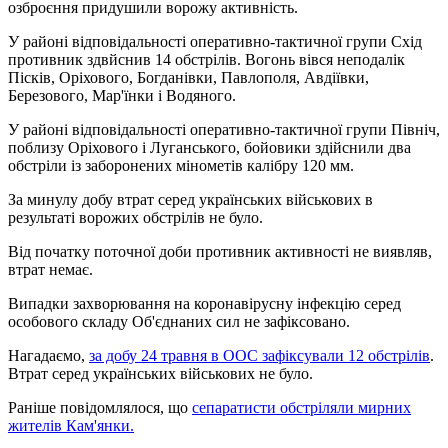
озброєння придушили ворожу активність.
У районі відповідальності оперативно-тактичної групи Схід
противник здвйснив 14 обстрілів. Вогонь вівся неподалік
Пісків, Оріхового, Богданівки, Павлополя, Авдіївки,
Березового, Мар'їнки і Водяного.
У районі відповідальності оперативно-тактичної групи Північ,
поблизу Оріхового і Луганського, бойовики здійснили два
обстріли із заборонених мінометів калібру 120 мм.
За минулу добу втрат серед українських військових в
результаті ворожих обстрілів не було.
Від початку поточної доби противник активності не виявляв,
втрат немає.
Випадки захворювання на коронавірусну інфекцію серед
особового складу Об'єднаних сил не зафіксовано.
Нагадаємо,
за добу 24 травня в ООС зафіксували 12 обстрілів
.
Втрат серед українських військових не було.
Раніше повідомлялося, що
сепаратисти обстріляли мирних
жителів Кам'янки.