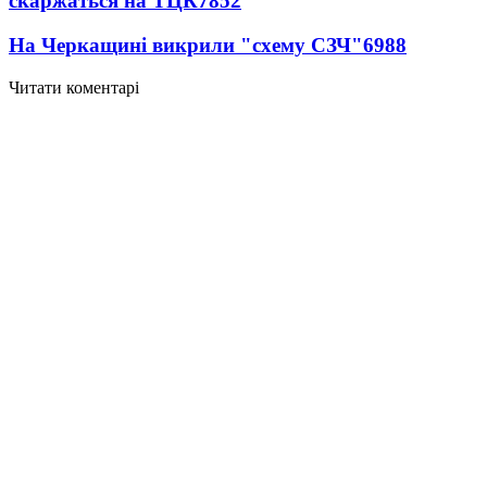
скаржаться на ТЦК
7852
На Черкащині викрили "схему СЗЧ"
6988
Читати коментарі