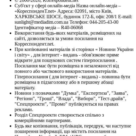
© 2000-2026, Korrespondent.net
Суб'єкт у сфері онлайн-медіа Назва онлайн-медіа –
«КореспонденТ.net» Адреса: 02091, місто Київ,
ХАРКІВСЬКЕ ШОСЕ, будинок 172-Б, офіс 208/1 E-mail:
sunlight@mediadim.com.ua
Телефон: 044-205-43-00
Ідентифікатор медіа – R40-06068
Використання будь-яких матеріалів, розміщених на
сайті, дозволяється за умови посилання на
Корреспондент.net.
При копіюванні матеріалів зі сторінки « Новини України
і світу» , для інтернет - видань - обов'язкове пряме
відкрите для пошукових систем гіперпосилання .
Посилання має бути розміщена в незалежності від
повного або часткового використання матеріалів.
Гіперпосилання ( для інтернет - видань) - повинна бути
розміщена в підзаголовку або в першому абзаці
матеріалу.
Новини з позначками "Думка", "Експертиза", "Заява",
"Регіони", "Гроші", "Влада", "Вибори", "Тест-драйв",
"Спецпроекти", "Промо" публікуються на правах
реклами.
Розділ Спецпроекти створюється спільно з
комерційними партнерами.
Будь яке копіювання, публікація, передрук, чи наступне
поширення інформації, що містить посилання на