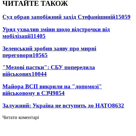
ЧИТАЙТЕ ТАКОЖ
Суд обрав запобіжний захід Стефанішиній
15059
Уряд ухвалив зміни щодо відстрочки від
мобілізації
11405
Зеленський зробив заяву про мирні
переговори
10565
"Медові пастки": СБУ попередила
військових
10044
Майора ВСП викрили на "допомозі"
військовому в СЗЧ
9854
Залужний: Україна не вступить до НАТО
8632
Читати коментарі