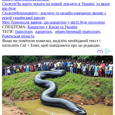
Сюжет
Чи варто чекати на новий локдаун в Україні, та яким
він буде
Сюжет
Коронавірус, локдаун та онлайн-навчання: якими є
реалії української школи
Мер Тернополя заявив, що карантин у місті буде посилено
СПЕЦТЕМА:
Карантин у Києві та Україні
ТЕГИ:
транспорт
,
карантин
,
общественный транспорт
,
Ровенская область
Якщо ви помітили помилку, виділіть необхідний текст і
натисніть Ctrl + Enter, щоб повідомити про це редакцію.