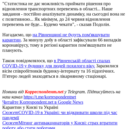
"Статистика не дає можливість приймати рішення про
відновлення транспортних перевезень в області... Наше
завдання - постійно аналізувати динаміку, на сьогодні вона не
є позитивною... Як мінімум, до 24 червня відновлення
перевезень не буде... Будемо чекати", - сказав Подолін.
Нагадаємо, що
на Рівненщині не будуть пом'якшувати
карантин
. За минулу добу в області зафіксували 66 випадків
коронавірусу, тому в регіоні карантин пом'якшувати не
планують.
Також повідомлялося, що
в Рівненській області спалах
COVID-19 у будинку для людей похилого віку.
Заразилися
вісім співробітників будинку-інтернату та 16 підопічних.
П'ятеро людей знаходяться в лікарняному стаціонарі.
Новини від
Корреспондент.net
у Telegram. Підписуйтесь на
наш канал
https://t.me/korrespondentnet
Читайте Korrespondent.net в Google News
Карантин у Києві та Україні
Сюжет
COVID-19 в Україні: чи відкривати школи під час
пандемії
Сюжет
Мітинг антивакцинаторів у Києві: страх втратити
роботу або стати роботами