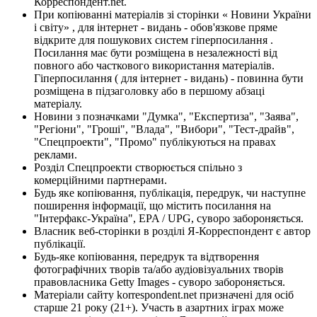
Корреспондент.net.
При копіюванні матеріалів зі сторінки « Новини України
і світу» , для інтернет - видань - обов'язкове пряме
відкрите для пошукових систем гіперпосилання .
Посилання має бути розміщена в незалежності від
повного або часткового використання матеріалів.
Гіперпосилання ( для інтернет - видань) - повинна бути
розміщена в підзаголовку або в першому абзаці
матеріалу.
Новини з позначками "Думка", "Експертиза", "Заява",
"Регіони", "Гроші", "Влада", "Вибори", "Тест-драйв",
"Спецпроекти", "Промо" публікуються на правах
реклами.
Розділ Спецпроекти створюється спільно з
комерційними партнерами.
Будь яке копіювання, публікація, передрук, чи наступне
поширення інформації, що містить посилання на
"Інтерфакс-Україна", EPA / UPG, суворо забороняється.
Власник веб-сторінки в розділі Я-Корреспондент є автор
публікації.
Будь-яке копіювання, передрук та відтворення
фотографічних творів та/або аудіовізуальних творів
правовласника Getty Images - суворо забороняється.
Матеріали сайту korrespondent.net призначені для осіб
старше 21 року (21+). Участь в азартних іграх може