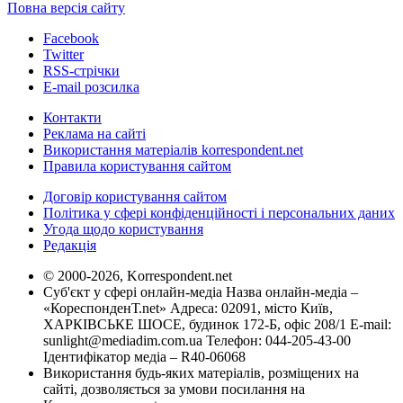
Повна версія сайту
Facebook
Twitter
RSS-стрічки
E-mail розсилка
Контакти
Реклама на сайті
Використання матеріалів korrespondent.net
Правила користування сайтом
Договір користування сайтом
Політика у сфері конфіденційності і персональних даних
Угода щодо користування
Редакція
© 2000-2026, Korrespondent.net
Суб'єкт у сфері онлайн-медіа Назва онлайн-медіа –
«КореспонденТ.net» Адреса: 02091, місто Київ,
ХАРКІВСЬКЕ ШОСЕ, будинок 172-Б, офіс 208/1 E-mail:
sunlight@mediadim.com.ua
Телефон: 044-205-43-00
Ідентифікатор медіа – R40-06068
Використання будь-яких матеріалів, розміщених на
сайті, дозволяється за умови посилання на