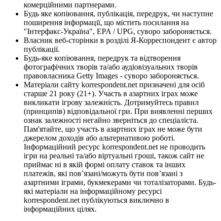
комерційними партнерами.
Будь яке копіювання, публікація, передрук, чи наступне
поширення інформації, що містить посилання на
"Інтерфакс-Україна", EPA / UPG, суворо забороняється.
Власник веб-сторінки в розділі Я-Корреспондент є автор
публікації.
Будь-яке копіювання, передрук та відтворення
фотографічних творів та/або аудіовізуальних творів
правовласника Getty Images - суворо забороняється.
Матеріали сайту korrespondent.net призначені для осіб
старше 21 року (21+). Участь в азартних іграх може
викликати ігрову залежність. Дотримуйтесь правил
(принципів) відповідальної гри. При виявленні перших
ознак залежності негайно зверніться до спеціаліста.
Пам'ятайте, що участь в азартних іграх не може бути
джерелом доходів або альтернативою роботі.
Інформаційний ресурс korrespondent.net не проводить
ігри на реальні та/або віртуальні гроші, також сайт не
приймає ні в якій формі оплату ставок та інших
платежів, які пов’язані/можуть бути пов’язані з
азартними іграми, букмекерами чи тоталізаторами. Будь-
які матеріали на інформаційному ресурсі
korrespondent.net публікуються виключно в
інформаційних цілях.