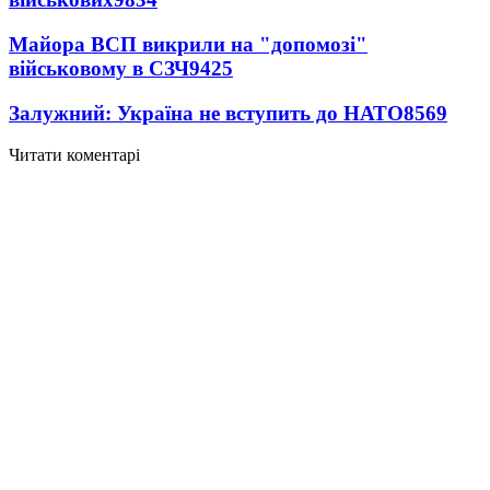
Майора ВСП викрили на "допомозі"
військовому в СЗЧ
9425
Залужний: Україна не вступить до НАТО
8569
Читати коментарі