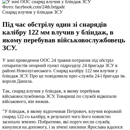
Фото: facebook.com/24th.brigade
Снаряд влучив у бліндаж ЗСУ
Під час обстрілу один зі снарядів
калібру 122 мм влучив у бліндаж, в
якому перебував військовослужбовець
ЗСУ.
У зоні проведення ООС 24 травня потрапив під обстріл
сепаратистів опорний пункт підрозділу 24 бригади ЗСУ в
районі Новолуганського. Снаряд калібру 122 мм влучив у
бліндаж ЗСУ. Про це повідомила прес-служба 24-ї бригади ім.
короля Данила.
Так, снаряд влучив у бліндаж, в якому перебував
військовослужбовець ЗСУ. Товариші по службі відкопали
військового, він вижив.
"У бліндаж, в якому відпочивав Петрович, влучив ворожий
снаряд 122-го калібру, в результаті чого його повністю
засипало землею. Побратими, які поруч несли службу,
кинулися на допомогу, і за лічені хвилини Ярослава вдалося