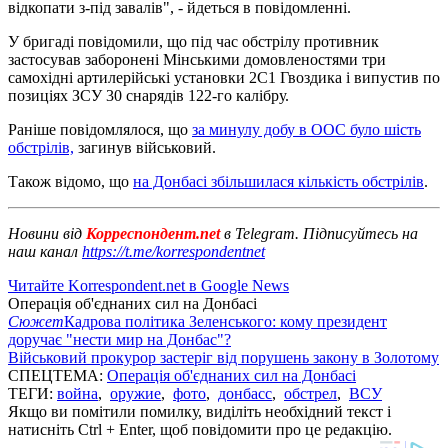
відкопати з-під завалів", - йдеться в повідомленні.
У бригаді повідомили, що під час обстрілу противник
застосував заборонені Мінськими домовленостями три
самохідні артилерійські установки 2С1 Гвоздика і випустив по
позиціях ЗСУ 30 снарядів 122-го калібру.
Раніше повідомлялося, що
за минулу добу в ООС було шість
обстрілів,
загинув військовий.
Також відомо, що
на Донбасі збільшилася кількість обстрілів
.
Новини від
Корреспондент.net
в Telegram. Підписуйтесь на
наш канал
https://t.me/korrespondentnet
Читайте Korrespondent.net в Google News
Операція об'єднаних сил на Донбасі
Сюжет
Кадрова політика Зеленського: кому президент
доручає "нести мир на Донбас"?
Військовий прокурор застеріг від порушень закону в Золотому
СПЕЦТЕМА:
Операція об'єднаних сил на Донбасі
ТЕГИ:
война
,
оружие
,
фото
,
донбасс
,
обстрел
,
ВСУ
Якщо ви помітили помилку, виділіть необхідний текст і
натисніть Ctrl + Enter, щоб повідомити про це редакцію.