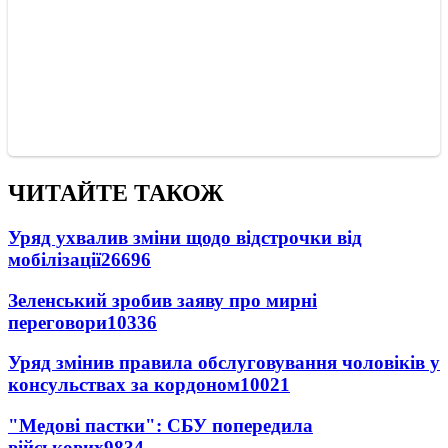
ЧИТАЙТЕ ТАКОЖ
Уряд ухвалив зміни щодо відстрочки від
мобілізації
26696
Зеленський зробив заяву про мирні
переговори
10336
Уряд змінив правила обслуговування чоловіків у
консульствах за кордоном
10021
"Медові пастки": СБУ попередила
військових
9834