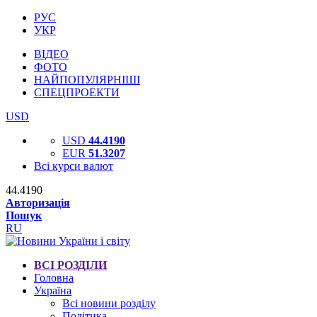
РУС
УКР
ВІДЕО
ФОТО
НАЙПОПУЛЯРНІШІ
СПЕЦПРОЕКТИ
USD
USD
44.4190
EUR
51.3207
Всі курси валют
44.4190
Авторизація
Пошук
RU
ВСІ РОЗДІЛИ
Головна
Україна
Всі новини розділу
Політика