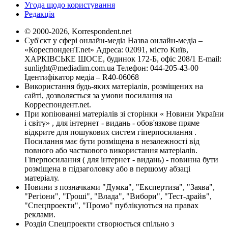
Угода щодо користування
Редакція
© 2000-2026, Korrespondent.net
Суб'єкт у сфері онлайн-медіа Назва онлайн-медіа –
«КореспонденТ.net» Адреса: 02091, місто Київ,
ХАРКІВСЬКЕ ШОСЕ, будинок 172-Б, офіс 208/1 E-mail:
sunlight@mediadim.com.ua
Телефон: 044-205-43-00
Ідентифікатор медіа – R40-06068
Використання будь-яких матеріалів, розміщених на
сайті, дозволяється за умови посилання на
Корреспондент.net.
При копіюванні матеріалів зі сторінки « Новини України
і світу» , для інтернет - видань - обов'язкове пряме
відкрите для пошукових систем гіперпосилання .
Посилання має бути розміщена в незалежності від
повного або часткового використання матеріалів.
Гіперпосилання ( для інтернет - видань) - повинна бути
розміщена в підзаголовку або в першому абзаці
матеріалу.
Новини з позначками "Думка", "Експертиза", "Заява",
"Регіони", "Гроші", "Влада", "Вибори", "Тест-драйв",
"Спецпроекти", "Промо" публікуються на правах
реклами.
Розділ Спецпроекти створюється спільно з