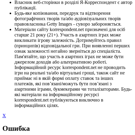
Власник веб-сторінки в розділі Я-Корреспондент є автор
публікації.
Будь-яке копіювання, передрук та відтворення
фотографічних творів та/або аудіовізуальних творів
правовласника Getty Images - суворо забороняється.
Матеріали сайту korrespondent.net призначені для осіб
старше 21 року (21+). Участь в азартних іграх може
викликати ігрову залежність. Дотримуйтесь правил
(принципів) відповідальної гри. При виявленні перших
ознак залежності негайно зверніться до спеціаліста.
Пам'ятайте, що участь в азартних іграх не може бути
джерелом доходів або альтернативою роботі.
Інформаційний ресурс korrespondent.net не проводить
ігри на реальні та/або віртуальні гроші, також сайт не
приймає ні в якій формі оплату ставок та інших
платежів, які пов’язані/можуть бути пов’язані з
азартними іграми, букмекерами чи тоталізаторами. Будь-
які матеріали на інформаційному ресурсі
korrespondent.net публікуються виключно в
інформаційних цілях.
X
Ошибка