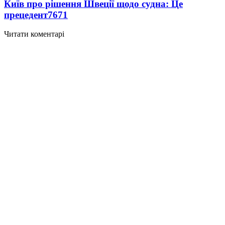
Київ про рішення Швеції щодо судна: Це
прецедент
7671
Читати коментарі