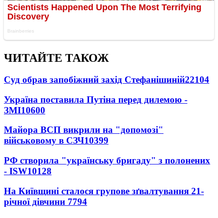
ЧИТАЙТЕ ТАКОЖ
Суд обрав запобіжний захід Стефанішиній
22104
Україна поставила Путіна перед дилемою -
ЗМІ
10600
Майора ВСП викрили на "допомозі"
військовому в СЗЧ
10399
РФ створила "українську бригаду" з полонених
- ISW
10128
На Київщині сталося групове зґвалтування 21-
річної дівчини
7794