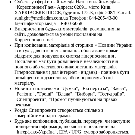
Суб'єкт у сфері онлайн-медіа Назва онлайн-медіа –
«КореспонденТ.net» Адреса: 02091, місто Київ,
ХАРКІВСЬКЕ ШОСЕ, будинок 172-Б, офіс 208/1 E-mail:
sunlight@mediadim.com.ua
Телефон: 044-205-43-00
Ідентифікатор медіа – R40-06068
Використання будь-яких матеріалів, розміщених на
сайті, дозволяється за умови посилання на
Корреспондент.net.
При копіюванні матеріалів зі сторінки « Новини України
і світу» , для інтернет - видань - обов'язкове пряме
відкрите для пошукових систем гіперпосилання .
Посилання має бути розміщена в незалежності від
повного або часткового використання матеріалів.
Гіперпосилання ( для інтернет - видань) - повинна бути
розміщена в підзаголовку або в першому абзаці
матеріалу.
Новини з позначками "Думка", "Експертиза", "Заява",
"Регіони", "Гроші", "Влада", "Вибори", "Тест-драйв",
"Спецпроекти", "Промо" публікуються на правах
реклами.
Розділ Спецпроекти створюється спільно з
комерційними партнерами.
Будь яке копіювання, публікація, передрук, чи наступне
поширення інформації, що містить посилання на
"Інтерфакс-Україна", EPA / UPG, суворо забороняється.