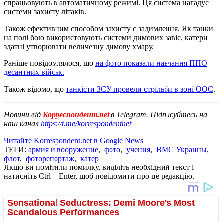
спрацьовують в автоматичному режимі. Ця система нагадує
системи захисту літаків.
Також ефективним способом захисту є задимлення. Як танки
на полі бою використовують системи димових завіс, катери
здатні утворювати величезну димову хмару.
Раніше повідомлялося, що
на фото показали навчання ППО
десантних військ.
Також відомо, що
танкісти ЗСУ провели стрільби в зоні ООС
.
Новини від
Корреспондент.net
в Telegram. Підписуйтесь на
наш канал
https://t.me/korrespondentnet
Читайте Korrespondent.net в Google News
ТЕГИ:
армия и вооружение
,
фото
,
учения
,
ВМС Украины
,
флот
,
фоторепортаж
,
катер
Якщо ви помітили помилку, виділіть необхідний текст і
натисніть Ctrl + Enter, щоб повідомити про це редакцію.