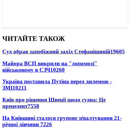
ЧИТАЙТЕ ТАКОЖ
Суд обрав запобіжний захід Стефанішиній
19605
Майора ВСП викрили на "допомозі"
військовому в СЗЧ
10260
Україна поставила Путіна перед дилемою -
ЗМІ
10211
Київ про рішення Швеції щодо судна: Це
прецедент
7558
На Київщині сталося групове зґвалтування 21-
річної дівчини
7226