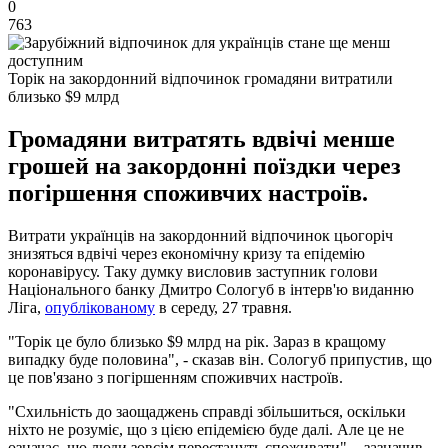
0
763
Торік на закордонний відпочинок громадяни витратили
близько $9 млрд
Громадяни витратять вдвічі менше
грошей на закордонні поїздки через
погіршення споживчих настроїв.
Витрати українців на закордонний відпочинок цьогоріч
знизяться вдвічі через економічну кризу та епідемію
коронавірусу. Таку думку висловив заступник голови
Національного банку Дмитро Сологуб в інтерв'ю виданню
Ліга,
опублікованому
в середу, 27 травня.
"Торік це було близько $9 млрд на рік. Зараз в кращому
випадку буде половина", - сказав він. Сологуб припустив, що
це пов'язано з погіршенням споживчих настроїв.
"Схильність до заощаджень справді збільшиться, оскільки
ніхто не розуміє, що з цією епідемією буде далі. Але це не
означає, що люди зовсім перестануть споживати", - зазначив