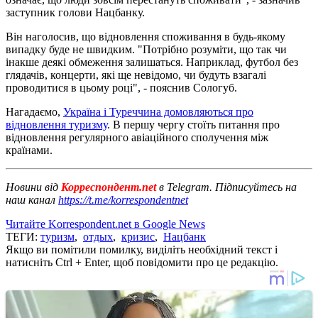
заступник голови Нацбанку.
Він наголосив, що відновлення споживання в будь-якому
випадку буде не швидким. "Потрібно розуміти, що так чи
інакше деякі обмеження залишаться. Наприклад, футбол без
глядачів, концерти, які ще невідомо, чи будуть взагалі
проводитися в цьому році", - пояснив Сологуб.
Нагадаємо,
Україна і Туреччина домовляються про
відновлення туризму
. В першу чергу стоїть питання про
відновлення регулярного авіаційного сполучення між
країнами.
Новини від
Корреспондент.net
в Telegram. Підписуйтесь на
наш канал
https://t.me/korrespondentnet
Читайте Korrespondent.net в Google News
ТЕГИ:
туризм
,
отдых
,
кризис
,
Нацбанк
Якщо ви помітили помилку, виділіть необхідний текст і
натисніть Ctrl + Enter, щоб повідомити про це редакцію.