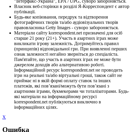
"Інтерфакс-Україна", EPA / UPG, суворо забороняється.
Власник веб-сторінки в розділі Я-Корреспондент є автор
публікації.
Будь-яке копіювання, передрук та відтворення
фотографічних творів та/або аудіовізуальних творів
правовласника Getty Images - суворо забороняється.
Матеріали сайту korrespondent.net призначені для осіб
старше 21 року (21+). Участь в азартних іграх може
викликати ігрову залежність. Дотримуйтесь правил
(принципів) відповідальної гри. При виявленні перших
ознак залежності негайно зверніться до спеціаліста.
Пам'ятайте, що участь в азартних іграх не може бути
джерелом доходів або альтернативою роботі.
Інформаційний ресурс korrespondent.net не проводить
ігри на реальні та/або віртуальні гроші, також сайт не
приймає ні в якій формі оплату ставок та інших
платежів, які пов’язані/можуть бути пов’язані з
азартними іграми, букмекерами чи тоталізаторами. Будь-
які матеріали на інформаційному ресурсі
korrespondent.net публікуються виключно в
інформаційних цілях.
X
Ошибка