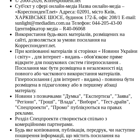
© 2000-2026, Korrespondent.net
Суб'єкт у сфері онлайн-медіа Назва онлайн-медіа –
«КореспонденТ.net» Адреса: 02091, місто Київ,
ХАРКІВСЬКЕ ШОСЕ, будинок 172-Б, офіс 208/1 E-mail:
sunlight@mediadim.com.ua
Телефон: 044-205-43-00
Ідентифікатор медіа – R40-06068
Використання будь-яких матеріалів, розміщених на
сайті, дозволяється за умови посилання на
Корреспондент.net.
При копіюванні матеріалів зі сторінки « Новини України
і світу» , для інтернет - видань - обов'язкове пряме
відкрите для пошукових систем гіперпосилання .
Посилання має бути розміщена в незалежності від
повного або часткового використання матеріалів.
Гіперпосилання ( для інтернет - видань) - повинна бути
розміщена в підзаголовку або в першому абзаці
матеріалу.
Новини з позначками "Думка", "Експертиза", "Заява",
"Регіони", "Гроші", "Влада", "Вибори", "Тест-драйв",
"Спецпроекти", "Промо" публікуються на правах
реклами.
Розділ Спецпроекти створюється спільно з
комерційними партнерами.
Будь яке копіювання, публікація, передрук, чи наступне
поширення інформації, що містить посилання на