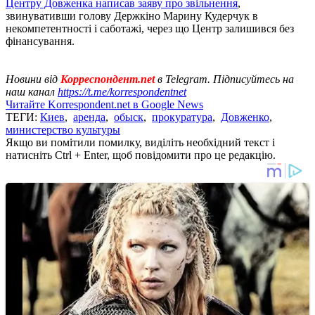
Центру Довженка написав заяву про звільнення
,
звинувативши голову Держкіно Марину Кудерчук в
некомпетентності і саботажі, через що Центр залишився без
фінансування.
Новини від
Корреспондент.net
в Telegram. Підписуйтесь на
наш канал
https://t.me/korrespondentnet
Читайте Korrespondent.net в Google News
ТЕГИ:
Киев
,
аренда
,
обыск
,
прокуратура
,
Довженко
,
министерство культуры
Якщо ви помітили помилку, виділіть необхідний текст і
натисніть Ctrl + Enter, щоб повідомити про це редакцію.