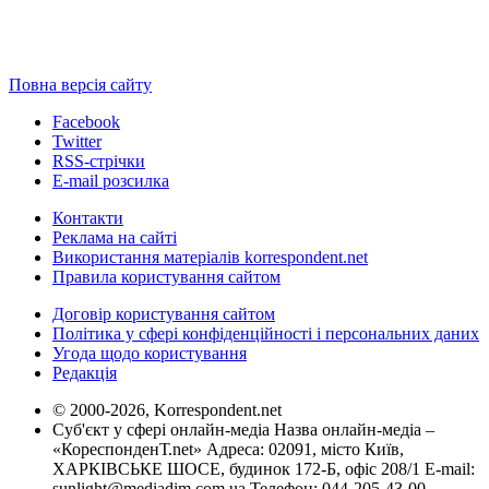
Повна версія сайту
Facebook
Twitter
RSS-стрічки
E-mail розсилка
Контакти
Реклама на сайті
Використання матеріалів korrespondent.net
Правила користування сайтом
Договір користування сайтом
Політика у сфері конфіденційності і персональних даних
Угода щодо користування
Редакція
© 2000-2026, Korrespondent.net
Суб'єкт у сфері онлайн-медіа Назва онлайн-медіа –
«КореспонденТ.net» Адреса: 02091, місто Київ,
ХАРКІВСЬКЕ ШОСЕ, будинок 172-Б, офіс 208/1 E-mail:
sunlight@mediadim.com.ua
Телефон: 044-205-43-00