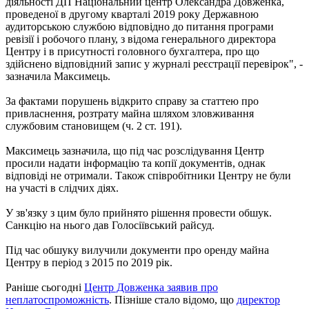
діяльності ДП Національний центр Олександра Довженка,
проведеної в другому кварталі 2019 року Державною
аудиторською службою відповідно до питання програми
ревізії і робочого плану, з відома генерального директора
Центру і в присутності головного бухгалтера, про що
здійснено відповідний запис у журналі реєстрації перевірок", -
зазначила Максимець.
За фактами порушень відкрито справу за статтею про
привласнення, розтрату майна шляхом зловживання
службовим становищем (ч. 2 ст. 191).
Максимець зазначила, що під час розслідування Центр
просили надати інформацію та копії документів, однак
відповіді не отримали. Також співробітники Центру не були
на участі в слідчих діях.
У зв'язку з цим було прийнято рішення провести обшук.
Санкцію на нього дав Голосіївський райсуд.
Під час обшуку вилучили документи про оренду майна
Центру в період з 2015 по 2019 рік.
Раніше сьогодні
Центр Довженка заявив про
неплатоспроможність
. Пізніше стало відомо, що
директор