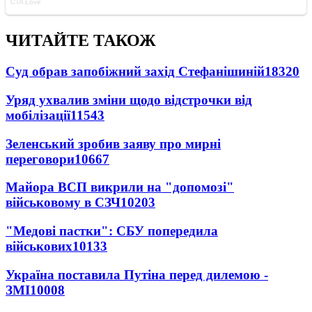
ЧИТАЙТЕ ТАКОЖ
Суд обрав запобіжний захід Стефанішиній
18320
Уряд ухвалив зміни щодо відстрочки від
мобілізації
11543
Зеленський зробив заяву про мирні
переговори
10667
Майора ВСП викрили на "допомозі"
військовому в СЗЧ
10203
"Медові пастки": СБУ попередила
військових
10133
Україна поставила Путіна перед дилемою -
ЗМІ
10008