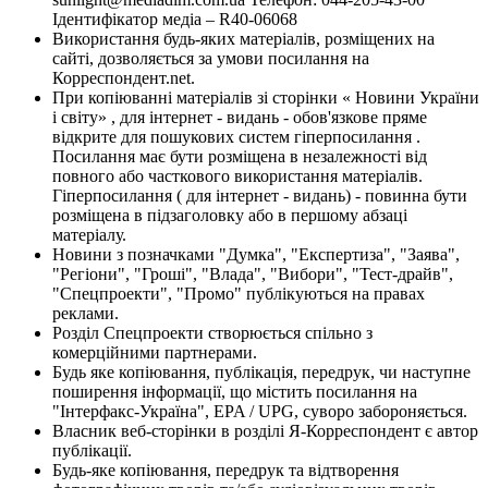
Ідентифікатор медіа – R40-06068
Використання будь-яких матеріалів, розміщених на
сайті, дозволяється за умови посилання на
Корреспондент.net.
При копіюванні матеріалів зі сторінки « Новини України
і світу» , для інтернет - видань - обов'язкове пряме
відкрите для пошукових систем гіперпосилання .
Посилання має бути розміщена в незалежності від
повного або часткового використання матеріалів.
Гіперпосилання ( для інтернет - видань) - повинна бути
розміщена в підзаголовку або в першому абзаці
матеріалу.
Новини з позначками "Думка", "Експертиза", "Заява",
"Регіони", "Гроші", "Влада", "Вибори", "Тест-драйв",
"Спецпроекти", "Промо" публікуються на правах
реклами.
Розділ Спецпроекти створюється спільно з
комерційними партнерами.
Будь яке копіювання, публікація, передрук, чи наступне
поширення інформації, що містить посилання на
"Інтерфакс-Україна", EPA / UPG, суворо забороняється.
Власник веб-сторінки в розділі Я-Корреспондент є автор
публікації.
Будь-яке копіювання, передрук та відтворення