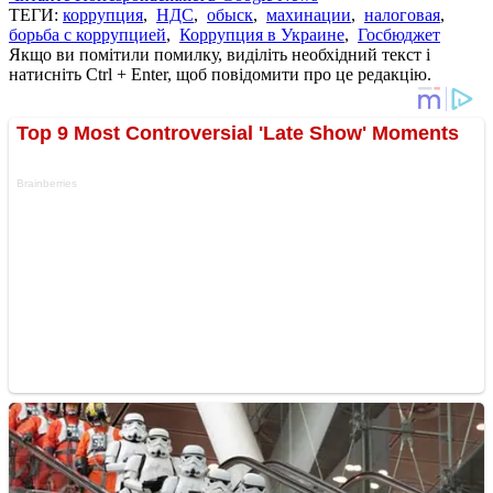
ТЕГИ:
коррупция
,
НДС
,
обыск
,
махинации
,
налоговая
,
борьба с коррупцией
,
Коррупция в Украине
,
Госбюджет
Якщо ви помітили помилку, виділіть необхідний текст і
натисніть Ctrl + Enter, щоб повідомити про це редакцію.