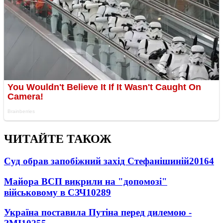
ЧИТАЙТЕ ТАКОЖ
Суд обрав запобіжний захід Стефанішиній
20164
Майора ВСП викрили на "допомозі"
військовому в СЗЧ
10289
Україна поставила Путіна перед дилемою -