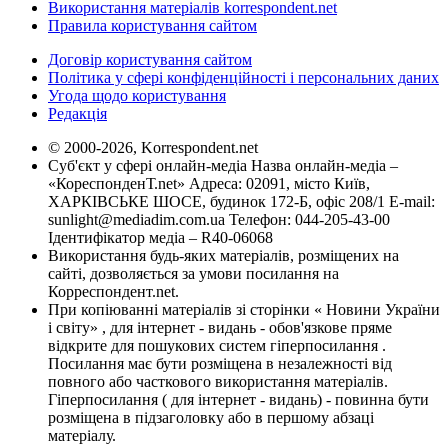
Використання матеріалів korrespondent.net
Правила користування сайтом
Договір користування сайтом
Політика у сфері конфіденційності і персональних даних
Угода щодо користування
Редакція
© 2000-2026, Korrespondent.net
Суб'єкт у сфері онлайн-медіа Назва онлайн-медіа –
«КореспонденТ.net» Адреса: 02091, місто Київ,
ХАРКІВСЬКЕ ШОСЕ, будинок 172-Б, офіс 208/1 E-mail:
sunlight@mediadim.com.ua
Телефон: 044-205-43-00
Ідентифікатор медіа – R40-06068
Використання будь-яких матеріалів, розміщених на
сайті, дозволяється за умови посилання на
Корреспондент.net.
При копіюванні матеріалів зі сторінки « Новини України
і світу» , для інтернет - видань - обов'язкове пряме
відкрите для пошукових систем гіперпосилання .
Посилання має бути розміщена в незалежності від
повного або часткового використання матеріалів.
Гіперпосилання ( для інтернет - видань) - повинна бути
розміщена в підзаголовку або в першому абзаці
матеріалу.