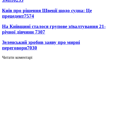
ЗМІ
10255
Київ про рішення Швеції щодо судна: Це
прецедент
7574
На Київщині сталося групове зґвалтування 21-
річної дівчини
7307
Зеленський зробив заяву про мирні
переговори
7030
Читати коментарі