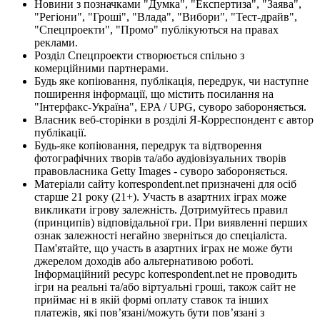
Новини з позначками "Думка", "Експертиза", "Заява",
"Регіони", "Гроші", "Влада", "Вибори", "Тест-драйв",
"Спецпроекти", "Промо" публікуються на правах
реклами.
Розділ Спецпроекти створюється спільно з
комерційними партнерами.
Будь яке копіювання, публікація, передрук, чи наступне
поширення інформації, що містить посилання на
"Інтерфакс-Україна", EPA / UPG, суворо забороняється.
Власник веб-сторінки в розділі Я-Корреспондент є автор
публікації.
Будь-яке копіювання, передрук та відтворення
фотографічних творів та/або аудіовізуальних творів
правовласника Getty Images - суворо забороняється.
Матеріали сайту korrespondent.net призначені для осіб
старше 21 року (21+). Участь в азартних іграх може
викликати ігрову залежність. Дотримуйтесь правил
(принципів) відповідальної гри. При виявленні перших
ознак залежності негайно зверніться до спеціаліста.
Пам'ятайте, що участь в азартних іграх не може бути
джерелом доходів або альтернативою роботі.
Інформаційний ресурс korrespondent.net не проводить
ігри на реальні та/або віртуальні гроші, також сайт не
приймає ні в якій формі оплату ставок та інших
платежів, які пов’язані/можуть бути пов’язані з