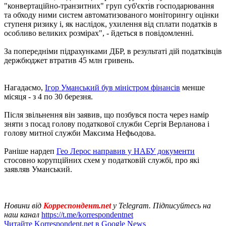
"конвертаційно-транзитних" груп суб'єктів господарювання
та обходу ними систем автоматизованого моніторингу оцінки
ступеня ризику і, як наслідок, ухилення від сплати податків в
особливо великих розмірах", - йдеться в повідомленні.
За попередніми підрахунками ДБР, в результаті дій податківців
держбюджет втратив 45 млн гривень.
Нагадаємо,
Ігор Уманський був міністром фінансів
менше
місяця - з 4 по 30 березня.
Після звільнення він заявив, що позбувся поста через намір
зняти з посад голову податкової служби Сергія Верланова і
голову митної служби Максима Нефьодова.
Раніше нардеп
Гео Лерос направив у НАБУ документи
стосовно корупційних схем у податковій службі, про які
заявляв Уманський.
Новини від
Корреспондент.net
у Telegram. Підписуйтесь на
наш канал
https://t.me/korrespondentnet
Читайте Korrespondent.net в Google News