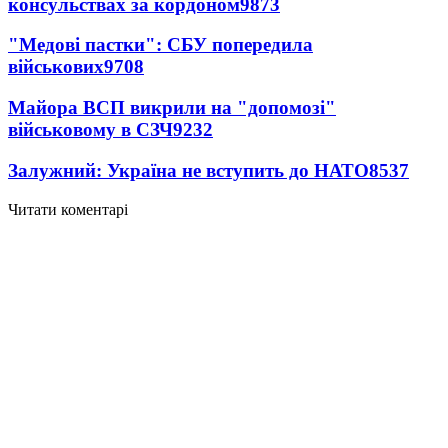
консульствах за кордоном
9873
"Медові пастки": СБУ попередила
військових
9708
Майора ВСП викрили на "допомозі"
військовому в СЗЧ
9232
Залужний: Україна не вступить до НАТО
8537
Читати коментарі