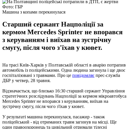
Фото: ГБР
Машина з копами перекинулася
Старший сержант Нацполіції за
кермом Mercedes Sprinter не впорався
з керуванням і виїхав на зустрічну
смугу, після чого з'їхав у кювет.
На трасі Київ-Харків у Полтавській області в аварію потрапив
автомобіль із поліцейськими. Одна людина загинула і ще двоє
госпіталізовані з травмами. Про це
повідомляє
прес-служба
ДБР у четвер, 28 травня.
Відзначається, що близько 16:30 старший сержант Управління
стратегічних розслідувань Нацполіції за кермом мікроавтобуса
Mercedes Sprinter не впорався з керуванням, виїхав на
зустрічну смугу, після чого з'їхав у кювет.
У результаті машина перекинулася, пасажир - також
поліцейський - від отриманих травм загинув на місці. Ще
один правоохоронець та цивільний отримали тілесні