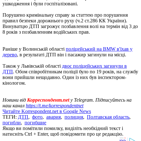
ушкодження і були госпіталізовані.
Порушено кримінальну справу за статтею про порушення
правил безпеки дорожнього руху (ч.2 ст.286 КК України).
Винуватцю ДТП загрожує позбавлення волі на термін від 3 до
8 років з позбавленням водійських прав.
Раніше у Волинській області
поліцейський на BMW в'їхав у
дерево
, в результаті ДТП він і пасажир загинули на місці.
Також у Львівській області
двоє поліцейських загинули в
ДТП
. Обом співробітникам поліції було по 19 років, на службу
вони прийшли нещодавно. Один із них був інспектором-
кінологом.
Новини від
Корреспондент.net
у Telegram. Підписуйтесь на
наш канал
https://t.me/korrespondentnet
Читайте Korrespondent.net в Google News
ТЕГИ:
ДТП
,
фото
,
авария
,
полиция
,
Полтавская область
,
погибли
,
погибшие
Якщо ви помітили помилку, виділіть необхідний текст і
натисніть Ctrl + Enter, щоб повідомити про це редакцію.