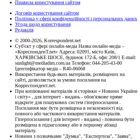
Правила користування сайтом
Договір користування сайтом
Політика у сфері конфіденційності і персональних даних
Угода щодо користування
Редакція
© 2000-2026, Korrespondent.net
Суб'єкт у сфері онлайн-медіа Назва онлайн-медіа –
«КореспонденТ.net» Адреса: 02091, місто Київ,
ХАРКІВСЬКЕ ШОСЕ, будинок 172-Б, офіс 208/1 E-mail:
sunlight@mediadim.com.ua
Телефон: 044-205-43-00
Ідентифікатор медіа – R40-06068
Використання будь-яких матеріалів, розміщених на
сайті, дозволяється за умови посилання на
Корреспондент.net.
При копіюванні матеріалів зі сторінки « Новини України
і світу» , для інтернет - видань - обов'язкове пряме
відкрите для пошукових систем гіперпосилання .
Посилання має бути розміщена в незалежності від
повного або часткового використання матеріалів.
Гіперпосилання ( для інтернет - видань) - повинна бути
розміщена в підзаголовку або в першому абзаці
матеріалу.
Новини з позначками "Думка", "Експертиза", "Заява",