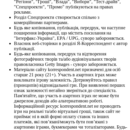
"Регіони", "Гроші", "Влада", "Вибори", "Тест-драйв",
"Спецпроекти", "Промо" публікуються на правах
реклами.
Розділ Спецпроекти створюється спільно з
комерційними партнерами.
Будь яке копіювання, публікація, передрук, чи наступне
поширення інформації, що містить посилання на
"Інтерфакс-Україна", EPA / UPG, суворо забороняється.
Власник веб-сторінки в розділі Я-Корреспондент є автор
публікації.
Будь-яке копіювання, передрук та відтворення
фотографічних творів та/або аудіовізуальних творів
правовласника Getty Images - суворо забороняється.
Матеріали сайту korrespondent.net призначені для осіб
старше 21 року (21+). Участь в азартних іграх може
викликати ігрову залежність. Дотримуйтесь правил
(принципів) відповідальної гри. При виявленні перших
ознак залежності негайно зверніться до спеціаліста.
Пам'ятайте, що участь в азартних іграх не може бути
джерелом доходів або альтернативою роботі.
Інформаційний ресурс korrespondent.net не проводить
ігри на реальні та/або віртуальні гроші, також сайт не
приймає ні в якій формі оплату ставок та інших
платежів, які пов’язані/можуть бути пов’язані з
азартними іграми, букмекерами чи тоталізаторами. Будь-