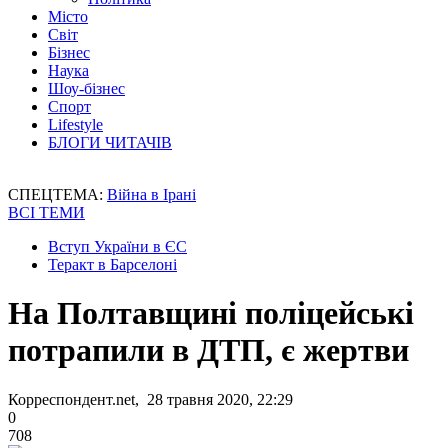
Місто
Світ
Бізнес
Наука
Шоу-бізнес
Спорт
Lifestyle
БЛОГИ ЧИТАЧІВ
СПЕЦТЕМА:
Війна в Ірані
ВСІ ТЕМИ
Вступ України в ЄС
Теракт в Барселоні
На Полтавщині поліцейські
потрапили в ДТП, є жертви
Корреспондент.net, 28 травня 2020, 22:29
0
708