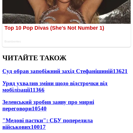
ЧИТАЙТЕ ТАКОЖ
Суд обрав запобіжний захід Стефанішиній
13621
Уряд ухвалив зміни щодо відстрочки від
мобілізації
11366
Зеленський зробив заяву про мирні
переговори
10540
"Медові пастки": СБУ попередила
військових
10017