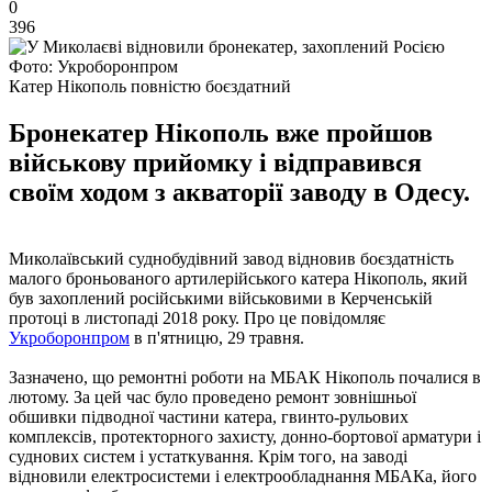
0
396
Фото: Укроборонпром
Катер Нікополь повністю боєздатний
Бронекатер Нікополь вже пройшов
військову прийомку і відправився
своїм ходом з акваторії заводу в Одесу.
Миколаївський суднобудівний завод відновив боєздатність
малого броньованого артилерійського катера Нікополь, який
був захоплений російськими військовими в Керченській
протоці в листопаді 2018 року. Про це повідомляє
Укроборонпром
в п'ятницю, 29 травня.
Зазначено, що ремонтні роботи на МБАК Нікополь почалися в
лютому. За цей час було проведено ремонт зовнішньої
обшивки підводної частини катера, гвинто-рульових
комплексів, протекторного захисту, донно-бортової арматури і
суднових систем і устаткування. Крім того, на заводі
відновили електросистеми і електрообладнання МБАКа, його