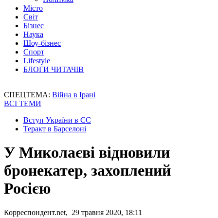
Місто
Світ
Бізнес
Наука
Шоу-бізнес
Спорт
Lifestyle
БЛОГИ ЧИТАЧІВ
СПЕЦТЕМА:
Війна в Ірані
ВСІ ТЕМИ
Вступ України в ЄС
Теракт в Барселоні
У Миколаєві відновили
бронекатер, захоплений
Росією
Корреспондент.net, 29 травня 2020, 18:11