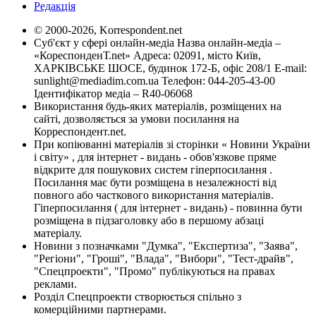
Редакція
© 2000-2026, Korrespondent.net
Суб'єкт у сфері онлайн-медіа Назва онлайн-медіа –
«КореспонденТ.net» Адреса: 02091, місто Київ,
ХАРКІВСЬКЕ ШОСЕ, будинок 172-Б, офіс 208/1 E-mail:
sunlight@mediadim.com.ua
Телефон: 044-205-43-00
Ідентифікатор медіа – R40-06068
Використання будь-яких матеріалів, розміщених на
сайті, дозволяється за умови посилання на
Корреспондент.net.
При копіюванні матеріалів зі сторінки « Новини України
і світу» , для інтернет - видань - обов'язкове пряме
відкрите для пошукових систем гіперпосилання .
Посилання має бути розміщена в незалежності від
повного або часткового використання матеріалів.
Гіперпосилання ( для інтернет - видань) - повинна бути
розміщена в підзаголовку або в першому абзаці
матеріалу.
Новини з позначками "Думка", "Експертиза", "Заява",
"Регіони", "Гроші", "Влада", "Вибори", "Тест-драйв",
"Спецпроекти", "Промо" публікуються на правах
реклами.
Розділ Спецпроекти створюється спільно з
комерційними партнерами.