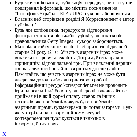
Будь яке копіювання, публікація, передрук, чи наступне
поширення інформації, що містить посилання на
"Інтерфакс-Україна", EPA / UPG, суворо забороняється.
Власник веб-сторінки в розділі Я-Корреспондент є автор
публікації.
Будь-яке копіювання, передрук та відтворення
фотографічних творів та/або аудіовізуальних творів
правовласника Getty Images - суворо забороняється.
Матеріали сайту korrespondent.net призначені для осіб
старше 21 року (21+). Участь в азартних іграх може
викликати ігрову залежність. Дотримуйтесь правил
(принципів) відповідальної гри. При виявленні перших
ознак залежності негайно зверніться до спеціаліста.
Пам'ятайте, що участь в азартних іграх не може бути
джерелом доходів або альтернативою роботі.
Інформаційний ресурс korrespondent.net не проводить
ігри на реальні та/або віртуальні гроші, також сайт не
приймає ні в якій формі оплату ставок та інших
платежів, які пов’язані/можуть бути пов’язані з
азартними іграми, букмекерами чи тоталізаторами. Будь-
які матеріали на інформаційному ресурсі
korrespondent.net публікуються виключно в
інформаційних цілях.
X