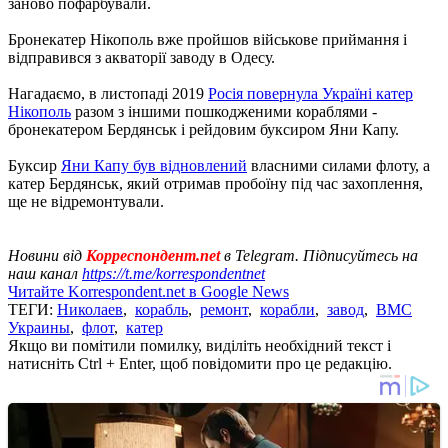
заново пофарбували.
Бронекатер Нікополь вже пройшов військове приймання і
відправився з акваторії заводу в Одесу.
Нагадаємо, в листопаді 2019
Росія повернула Україні катер
Нікополь
разом з іншими пошкодженими кораблями -
бронекатером Бердянськ і рейдовим буксиром Яни Капу.
Буксир
Яни Капу був відновлений
власними силами флоту, а
катер Бердянськ, який отримав пробоїну під час захоплення,
ще не відремонтували.
Новини від
Корреспондент.net
в Telegram. Підписуйтесь на
наш канал
https://t.me/korrespondentnet
Читайте Korrespondent.net в Google News
ТЕГИ:
Николаев
,
корабль
,
ремонт
,
корабли
,
завод
,
ВМС
Украины
,
флот
,
катер
Якщо ви помітили помилку, виділіть необхідний текст і
натисніть Ctrl + Enter, щоб повідомити про це редакцію.