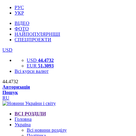
РУС
УКР
ВІДЕО
ФОТО
НАЙПОПУЛЯРНІШІ
СПЕЦПРОЕКТИ
USD
USD
44.4732
EUR
51.3093
Всі курси валют
44.4732
Авторизація
Пошук
RU
ВСІ РОЗДІЛИ
Головна
Україна
Всі новини розділу
Політика