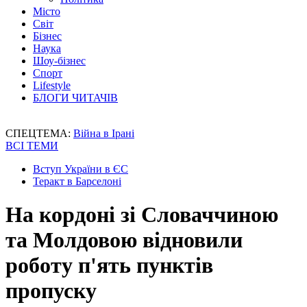
Місто
Світ
Бізнес
Наука
Шоу-бізнес
Спорт
Lifestyle
БЛОГИ ЧИТАЧІВ
СПЕЦТЕМА:
Війна в Ірані
ВСІ ТЕМИ
Вступ України в ЄС
Теракт в Барселоні
На кордоні зі Словаччиною
та Молдовою відновили
роботу п'ять пунктів
пропуску