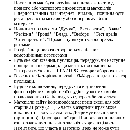
Посилання має бути розміщена в незалежності від
повного або часткового використання матеріалів.
Гіперпосилання ( для інтернет - видань) - повинна бути
розміщена в підзаголовку або в першому абзаці
матеріалу.
Новини з позначками "Думка", "Експертиза", "Заява",
"Регіони", "Гроші", "Влада", "Вибори", "Тест-драйв",
"Спецпроекти", "Промо" публікуються на правах
реклами.
Розділ Спецпроекти створюється спільно з
комерційними партнерами.
Будь яке копіювання, публікація, передрук, чи наступне
поширення інформації, що містить посилання на
"Інтерфакс-Україна", EPA / UPG, суворо забороняється.
Власник веб-сторінки в розділі Я-Корреспондент є автор
публікації.
Будь-яке копіювання, передрук та відтворення
фотографічних творів та/або аудіовізуальних творів
правовласника Getty Images - суворо забороняється.
Матеріали сайту korrespondent.net призначені для осіб
старше 21 року (21+). Участь в азартних іграх може
викликати ігрову залежність. Дотримуйтесь правил
(принципів) відповідальної гри. При виявленні перших
ознак залежності негайно зверніться до спеціаліста.
Пам'ятайте, що участь в азартних іграх не може бути