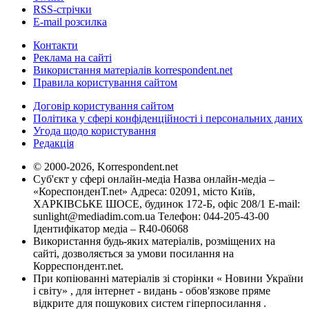
RSS-стрічки
E-mail розсилка
Контакти
Реклама на сайті
Використання матеріалів korrespondent.net
Правила користування сайтом
Договір користування сайтом
Політика у сфері конфіденційності і персональних даних
Угода щодо користування
Редакція
© 2000-2026, Korrespondent.net
Суб'єкт у сфері онлайн-медіа Назва онлайн-медіа –
«КореспонденТ.net» Адреса: 02091, місто Київ,
ХАРКІВСЬКЕ ШОСЕ, будинок 172-Б, офіс 208/1 E-mail:
sunlight@mediadim.com.ua
Телефон: 044-205-43-00
Ідентифікатор медіа – R40-06068
Використання будь-яких матеріалів, розміщених на
сайті, дозволяється за умови посилання на
Корреспондент.net.
При копіюванні матеріалів зі сторінки « Новини України
і світу» , для інтернет - видань - обов'язкове пряме
відкрите для пошукових систем гіперпосилання .