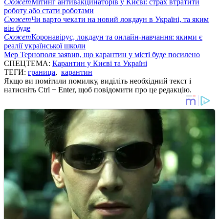
Сюжет
Мітинг антивакцинаторів у Києві: страх втратити
роботу або стати роботами
Сюжет
Чи варто чекати на новий локдаун в Україні, та яким
він буде
Сюжет
Коронавірус, локдаун та онлайн-навчання: якими є
реалії української школи
Мер Тернополя заявив, що карантин у місті буде посилено
СПЕЦТЕМА:
Карантин у Києві та Україні
ТЕГИ:
граница
,
карантин
Якщо ви помітили помилку, виділіть необхідний текст і
натисніть Ctrl + Enter, щоб повідомити про це редакцію.