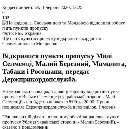
Корреспондент.net, 1 червня 2020, 12:25
0
102
Фото: РБК-Украина
Ще п'ять пунктів пропуску відкрили на кордоні зі
Словаччиною та Молдовою
Відкрилися пункти пропуску Малі
Селменці, Малий Березний, Мамалига,
Табаки і Росошани, передає
Держприкордонслужба.
На українсько-словацькій ділянці кордону відкритий пункт
пропуску Вельке Слеменце (з української сторони - Малі
Селменці) - він буде працювати з 8:00 до 20:00. Про це
повідомляє Держприкордонслужба в понеділок, 1 червня.
"Раніше на цій ділянці в повному обсязі запрацював пункт
пропуску Убля (з української сторони - Малий Березний), -
сказано в повідомленні.