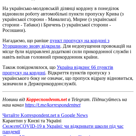
На українсько-молдовській ділянці кордону в понеділок
відновили роботу автомобільні пункти пропуску Крива (з
української сторони - Мамалига), Мирне (з української
сторони - Табаки) і Бричень (з української сторони -
Росошани).
Нагадаємо, що раніше
пункт пропуску на кордоні з
Угорщиною знову відкрили
. Для недопущення провокацій на
місце були відправлені додаткові сили прикордонної служби і
навіть виїхав головний прикордонник країни.
Також повідомлялося, що
Україна відкриє 66 пунктів
пропуску на кордоні
. Відкриття пунктів пропуску з
українського боку не означає, що пропуск відразу відновиться,
зазначили в Держприкордонслужбі.
Новини від
Корреспондент.net
в Telegram. Підписуйтесь на
наш канал
https://t.me/korrespondentnet
Читайте Korrespondent.net в Google News
Карантин у Києві та Україні
Сюжет
COVID-19 в Україні: чи відкривати школи під час
пандемії