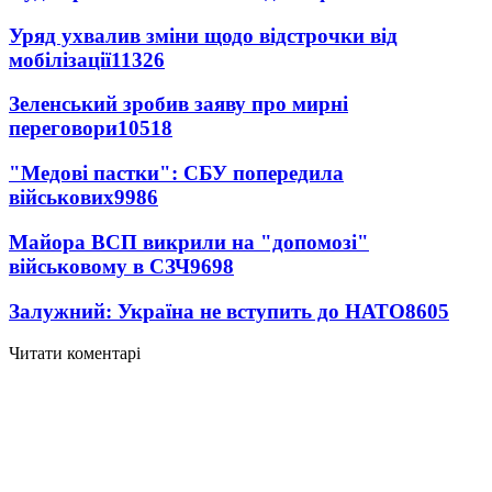
Уряд ухвалив зміни щодо відстрочки від
мобілізації
11326
Зеленський зробив заяву про мирні
переговори
10518
"Медові пастки": СБУ попередила
військових
9986
Майора ВСП викрили на "допомозі"
військовому в СЗЧ
9698
Залужний: Україна не вступить до НАТО
8605
Читати коментарі