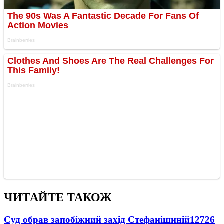
ЧИТАЙТЕ ТАКОЖ
Суд обрав запобіжний захід Стефанішиній
12726