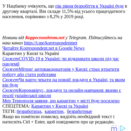
У Нацбанку очікують, що
пік рівня безробіття в Україні буде
в
другому кварталі. Він складе 11,5% від усього працездатного
населення, порівняно з 8,2% у 2019 році.
Новини від
Корреспондент.net
у Telegram. Підписуйтесь на
наш канал
https://t.me/korrespondentnet
Читайте Korrespondent.net в Google News
Карантин у Києві та Україні
Сюжет
COVID-19 в Україні: чи відкривати школи під час
пандемії
Сюжет
Мітинг антивакцинаторів у Києві: страх втратити
роботу або стати роботами
Сюжет
Чи варто чекати на новий локдаун в Україні, та яким
він буде
Сюжет
Коронавірус, локдаун та онлайн-навчання: якими є
реалії української школи
Мер Тернополя заявив, що карантин у місті буде посилено
СПЕЦТЕМА:
Карантин у Києві та Україні
ТЕГИ:
безработица
,
карантин
,
безработные
Якщо ви помітили помилку, виділіть необхідний текст і
натисніть Ctrl + Enter, щоб повідомити про це редакцію.