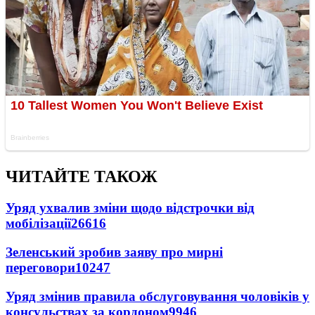
ЧИТАЙТЕ ТАКОЖ
Уряд ухвалив зміни щодо відстрочки від
мобілізації
26616
Зеленський зробив заяву про мирні
переговори
10247
Уряд змінив правила обслуговування чоловіків у
консульствах за кордоном
9946