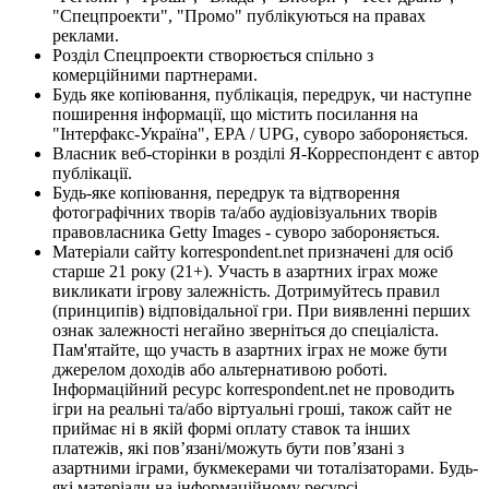
"Спецпроекти", "Промо" публікуються на правах
реклами.
Розділ Спецпроекти створюється спільно з
комерційними партнерами.
Будь яке копіювання, публікація, передрук, чи наступне
поширення інформації, що містить посилання на
"Інтерфакс-Україна", EPA / UPG, суворо забороняється.
Власник веб-сторінки в розділі Я-Корреспондент є автор
публікації.
Будь-яке копіювання, передрук та відтворення
фотографічних творів та/або аудіовізуальних творів
правовласника Getty Images - суворо забороняється.
Матеріали сайту korrespondent.net призначені для осіб
старше 21 року (21+). Участь в азартних іграх може
викликати ігрову залежність. Дотримуйтесь правил
(принципів) відповідальної гри. При виявленні перших
ознак залежності негайно зверніться до спеціаліста.
Пам'ятайте, що участь в азартних іграх не може бути
джерелом доходів або альтернативою роботі.
Інформаційний ресурс korrespondent.net не проводить
ігри на реальні та/або віртуальні гроші, також сайт не
приймає ні в якій формі оплату ставок та інших
платежів, які пов’язані/можуть бути пов’язані з
азартними іграми, букмекерами чи тоталізаторами. Будь-
які матеріали на інформаційному ресурсі