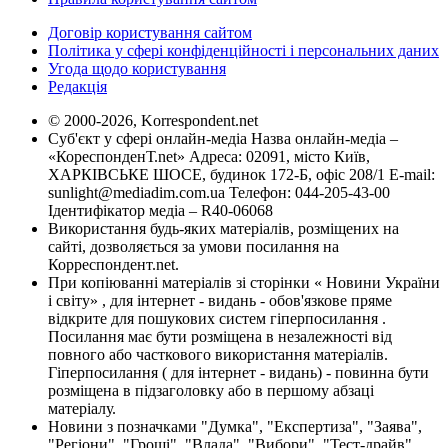
Договір користування сайтом
Політика у сфері конфіденційності і персональних даних
Угода щодо користування
Редакція
© 2000-2026, Korrespondent.net
Суб'єкт у сфері онлайн-медіа Назва онлайн-медіа –
«КореспонденТ.net» Адреса: 02091, місто Київ,
ХАРКІВСЬКЕ ШОСЕ, будинок 172-Б, офіс 208/1 E-mail:
sunlight@mediadim.com.ua
Телефон: 044-205-43-00
Ідентифікатор медіа – R40-06068
Використання будь-яких матеріалів, розміщених на
сайті, дозволяється за умови посилання на
Корреспондент.net.
При копіюванні матеріалів зі сторінки « Новини України
і світу» , для інтернет - видань - обов'язкове пряме
відкрите для пошукових систем гіперпосилання .
Посилання має бути розміщена в незалежності від
повного або часткового використання матеріалів.
Гіперпосилання ( для інтернет - видань) - повинна бути
розміщена в підзаголовку або в першому абзаці
матеріалу.
Новини з позначками "Думка", "Експертиза", "Заява",
"Регіони", "Гроші", "Влада", "Вибори", "Тест-драйв",