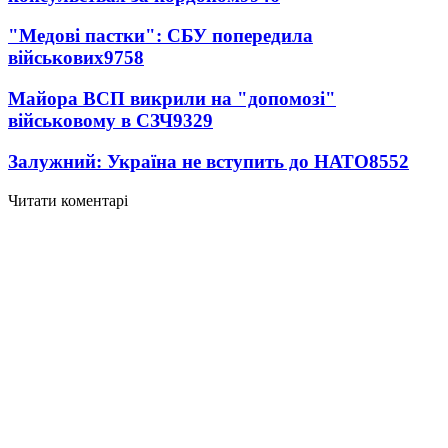
"Медові пастки": СБУ попередила
військових
9758
Майора ВСП викрили на "допомозі"
військовому в СЗЧ
9329
Залужний: Україна не вступить до НАТО
8552
Читати коментарі