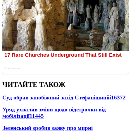
ЧИТАЙТЕ ТАКОЖ
Суд обрав запобіжний захід Стефанішиній
16372
Уряд ухвалив зміни щодо відстрочки від
мобілізації
11445
Зеленський зробив заяву про мирні