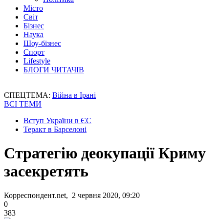
Місто
Світ
Бізнес
Наука
Шоу-бізнес
Спорт
Lifestyle
БЛОГИ ЧИТАЧІВ
СПЕЦТЕМА:
Війна в Ірані
ВСІ ТЕМИ
Вступ України в ЄС
Теракт в Барселоні
Стратегію деокупації Криму
засекретять
Корреспондент.net, 2 червня 2020, 09:20
0
383