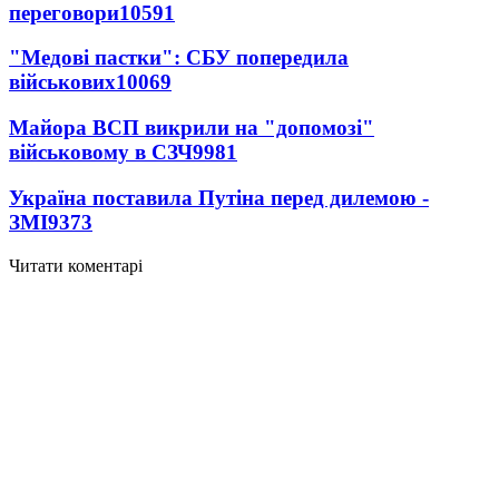
переговори
10591
"Медові пастки": СБУ попередила
військових
10069
Майора ВСП викрили на "допомозі"
військовому в СЗЧ
9981
Україна поставила Путіна перед дилемою -
ЗМІ
9373
Читати коментарі