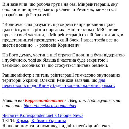
Він зазначив, що робоча група на базі Мінреінтеграції, яку
очолює віце-прем'єр-міністр Олексій Резніков, займається
розробкою цієї стратегії.
"Водночас слід розуміти, що окремі напрацювання щодо
цього існують в різних органах і міністерствах: МЗС пише
проект своєї частини, в Мінреінтеграції є свій блок питань, в
представництві президента - свій блок. І зараз треба все це
звести воєдино", - розповів Кориневич.
На його думку, частина цієї стратегії повинна бути відкритою
і публічною, тоді як більша її частина буде закритою і
таємною, особливо та, що стосується питань безпеки.
Раніше міністр з питань реінтеграції тимчасово окупованих
територій України Олексій Резніков заявляв, що
для
переговорів щодо Криму буде створено окремий формат.
Новини від
Корреспондент.net
в Telegram. Підписуйтесь на
наш канал
https://t.me/korrespondentnet
Читайте Korrespondent.net в Google News
ТЕГИ:
Крым
,
Кабмин Украины
Якщо ви помітили помилку, виділіть необхідний текст і