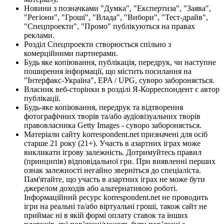
Новини з позначками "Думка", "Експертиза", "Заява",
"Регіони", "Гроші", "Влада", "Вибори", "Тест-драйв",
"Спецпроекти", "Промо" публікуються на правах
реклами.
Розділ Спецпроекти створюється спільно з
комерційними партнерами.
Будь яке копіювання, публікація, передрук, чи наступне
поширення інформації, що містить посилання на
"Інтерфакс-Україна", EPA / UPG, суворо забороняється.
Власник веб-сторінки в розділі Я-Корреспондент є автор
публікації.
Будь-яке копіювання, передрук та відтворення
фотографічних творів та/або аудіовізуальних творів
правовласника Getty Images - суворо забороняється.
Матеріали сайту korrespondent.net призначені для осіб
старше 21 року (21+). Участь в азартних іграх може
викликати ігрову залежність. Дотримуйтесь правил
(принципів) відповідальної гри. При виявленні перших
ознак залежності негайно зверніться до спеціаліста.
Пам'ятайте, що участь в азартних іграх не може бути
джерелом доходів або альтернативою роботі.
Інформаційний ресурс korrespondent.net не проводить
ігри на реальні та/або віртуальні гроші, також сайт не
приймає ні в якій формі оплату ставок та інших