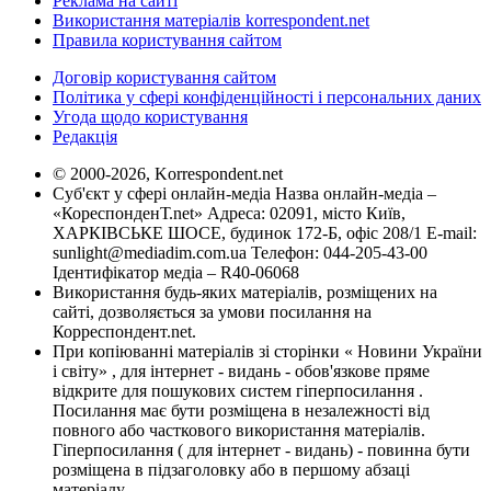
Реклама на сайті
Використання матеріалів korrespondent.net
Правила користування сайтом
Договір користування сайтом
Політика у сфері конфіденційності і персональних даних
Угода щодо користування
Редакція
© 2000-2026, Korrespondent.net
Суб'єкт у сфері онлайн-медіа Назва онлайн-медіа –
«КореспонденТ.net» Адреса: 02091, місто Київ,
ХАРКІВСЬКЕ ШОСЕ, будинок 172-Б, офіс 208/1 E-mail:
sunlight@mediadim.com.ua
Телефон: 044-205-43-00
Ідентифікатор медіа – R40-06068
Використання будь-яких матеріалів, розміщених на
сайті, дозволяється за умови посилання на
Корреспондент.net.
При копіюванні матеріалів зі сторінки « Новини України
і світу» , для інтернет - видань - обов'язкове пряме
відкрите для пошукових систем гіперпосилання .
Посилання має бути розміщена в незалежності від
повного або часткового використання матеріалів.
Гіперпосилання ( для інтернет - видань) - повинна бути
розміщена в підзаголовку або в першому абзаці
матеріалу.