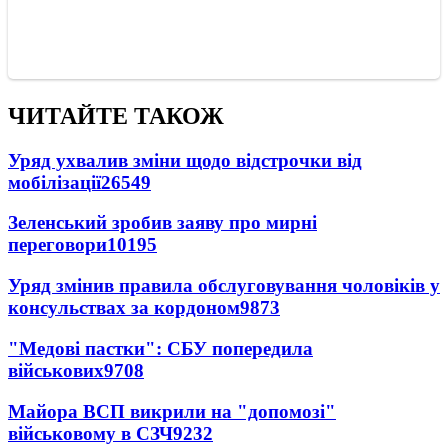
ЧИТАЙТЕ ТАКОЖ
Уряд ухвалив зміни щодо відстрочки від
мобілізації
26549
Зеленський зробив заяву про мирні
переговори
10195
Уряд змінив правила обслуговування чоловіків у
консульствах за кордоном
9873
"Медові пастки": СБУ попередила
військових
9708
Майора ВСП викрили на "допомозі"
військовому в СЗЧ
9232