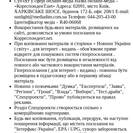
Суб'єкт у сфері онлайн-медіа Назва онлайн-медіа –
«КореспонденТ.net» Адреса: 02091, місто Київ,
ХАРКІВСЬКЕ ШОСЕ, будинок 172-Б, офіс 208/1 E-mail:
sunlight@mediadim.com.ua
Телефон: 044-205-43-00
Ідентифікатор медіа – R40-06068
Використання будь-яких матеріалів, розміщених на
сайті, дозволяється за умови посилання на
Корреспондент.net.
При копіюванні матеріалів зі сторінки « Новини України
і світу» , для інтернет - видань - обов'язкове пряме
відкрите для пошукових систем гіперпосилання .
Посилання має бути розміщена в незалежності від
повного або часткового використання матеріалів.
Гіперпосилання ( для інтернет - видань) - повинна бути
розміщена в підзаголовку або в першому абзаці
матеріалу.
Новини з позначками "Думка", "Експертиза", "Заява",
"Регіони", "Гроші", "Влада", "Вибори", "Тест-драйв",
"Спецпроекти", "Промо" публікуються на правах
реклами.
Розділ Спецпроекти створюється спільно з
комерційними партнерами.
Будь яке копіювання, публікація, передрук, чи наступне
поширення інформації, що містить посилання на
"Інтерфакс-Україна", EPA / UPG, суворо забороняється.