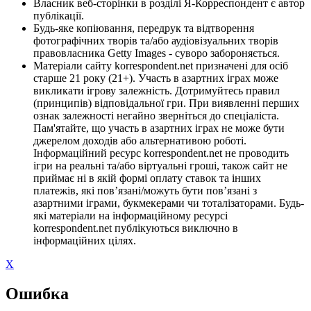
Власник веб-сторінки в розділі Я-Корреспондент є автор
публікації.
Будь-яке копіювання, передрук та відтворення
фотографічних творів та/або аудіовізуальних творів
правовласника Getty Images - суворо забороняється.
Матеріали сайту korrespondent.net призначені для осіб
старше 21 року (21+). Участь в азартних іграх може
викликати ігрову залежність. Дотримуйтесь правил
(принципів) відповідальної гри. При виявленні перших
ознак залежності негайно зверніться до спеціаліста.
Пам'ятайте, що участь в азартних іграх не може бути
джерелом доходів або альтернативою роботі.
Інформаційний ресурс korrespondent.net не проводить
ігри на реальні та/або віртуальні гроші, також сайт не
приймає ні в якій формі оплату ставок та інших
платежів, які пов’язані/можуть бути пов’язані з
азартними іграми, букмекерами чи тоталізаторами. Будь-
які матеріали на інформаційному ресурсі
korrespondent.net публікуються виключно в
інформаційних цілях.
X
Ошибка