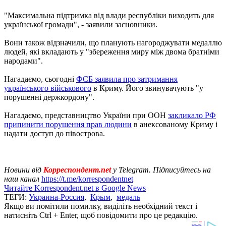
"Максимальна підтримка від влади республіки виходить для
української громади", - заявили засновники.
Вони також відзначили, що планують нагороджувати медаллю
людей, які вкладають у "збереження миру між двома братніми
народами".
Нагадаємо, сьогодні
ФСБ заявила про затримання
українського військового
в Криму. Його звинувачують "у
порушенні держкордону".
Нагадаємо, представництво України при ООН
закликало РФ
припинити порушення прав людини
в анексованому Криму і
надати доступ до півострова.
Новини від
Корреспондент.net
у Telegram. Підписуйтесь на
наш канал
https://t.me/korrespondentnet
Читайте Korrespondent.net в Google News
ТЕГИ:
Украина-Россия
,
Крым
,
медаль
Якщо ви помітили помилку, виділіть необхідний текст і
натисніть Ctrl + Enter, щоб повідомити про це редакцію.