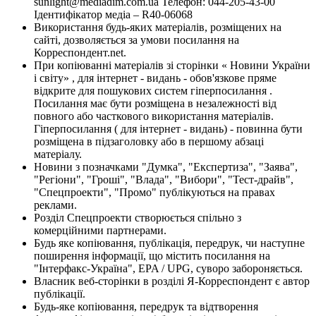
sunlight@mediadim.com.ua
Телефон: 044-205-43-00
Ідентифікатор медіа – R40-06068
Використання будь-яких матеріалів, розміщених на
сайті, дозволяється за умови посилання на
Корреспондент.net.
При копіюванні матеріалів зі сторінки « Новини України
і світу» , для інтернет - видань - обов'язкове пряме
відкрите для пошукових систем гіперпосилання .
Посилання має бути розміщена в незалежності від
повного або часткового використання матеріалів.
Гіперпосилання ( для інтернет - видань) - повинна бути
розміщена в підзаголовку або в першому абзаці
матеріалу.
Новини з позначками "Думка", "Експертиза", "Заява",
"Регіони", "Гроші", "Влада", "Вибори", "Тест-драйв",
"Спецпроекти", "Промо" публікуються на правах
реклами.
Розділ Спецпроекти створюється спільно з
комерційними партнерами.
Будь яке копіювання, публікація, передрук, чи наступне
поширення інформації, що містить посилання на
"Інтерфакс-Україна", EPA / UPG, суворо забороняється.
Власник веб-сторінки в розділі Я-Корреспондент є автор
публікації.
Будь-яке копіювання, передрук та відтворення