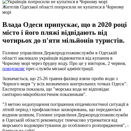
Жителів Одеської області попросили не купатися в Чорному
морі
Влада Одеси припускає, що в 2020 році
місто і його пляжі відвідають від
чотирьох до п'яти мільйонів туристів.
Головне управління Держпродспоживслужби в Одеській
області закликало українців відмовитися від купання в
Чорному морі через брудну воду. Про це у вівторок, 2 червня,
повідомляє
прес-служба міської адміністрації.
Зазначається, що 25-26 травня фахівці взяли проби води з
Чорного моря "у всіх визначених контрольних точках Одеси".
Експертиза показала, що "морська вода не відповідає
санітарно-мікробіологічним показникам".
"З метою недопущення погіршення епідеміологічної ситуації в
літній період і профілактики захворювань, що передаються
водним шляхом, Головне управління Держпродспоживслужби
в Одеській області рекомендує тимчасово утриматися від
морського водокористування до особливого розпорядження", -
йдеться на сайті.