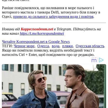
Раніше повідомлялося, що виливання в море пального і
моторного мастила з танкера Delfi, затонулого біля пляжу в
Одесі,
привело до сильного забруднення води і повітря
.
Новини від
Корреспондент.net
в Telegram. Підписуйтесь на
наш канал
https://t.me/korrespondentnet
Читайте Korrespondent.net в Google News
ТЕГИ:
Черное море
,
Одесса
,
вода
,
пляжи
,
Одесская область
Якщо ви помітили помилку, виділіть необхідний текст і
натисніть Ctrl + Enter, щоб повідомити про це редакцію.