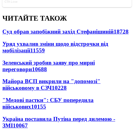
ЧИТАЙТЕ ТАКОЖ
Суд обрав запобіжний захід Стефанішиній
18728
Уряд ухвалив зміни щодо відстрочки від
мобілізації
11559
Зеленський зробив заяву про мирні
переговори
10688
Майора ВСП викрили на "допомозі"
військовому в СЗЧ
10228
"Медові пастки": СБУ попередила
військових
10155
Україна поставила Путіна перед дилемою -
ЗМІ
10067