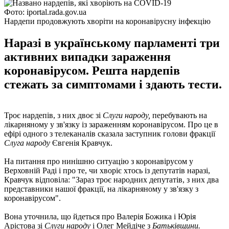
Фото: iportal.rada.gov.ua
Нардепи продовжують хворіти на коронавірусну інфекцію
Наразі в українському парламенті три
активних випадки зараження
коронавірусом. Решта нардепів
стежать за симптомами і здають тести.
Троє нардепів, з них двоє зі
Слуги народу,
перебувають на
лікарняному у зв'язку із зараженням коронавірусом. Про це в
ефірі одного з телеканалів сказала заступник голови фракції
Слуга народу
Євгенія Кравчук.
На питання про нинішню ситуацію з коронавірусом у
Верховній Раді і про те, чи хворіє хтось із депутатів наразі,
Кравчук відповіла: "Зараз троє народних депутатів, з них два
представники нашої фракції, на лікарняному у зв'язку з
коронавірусом".
Вона уточнила, що йдеться про Валерія Божика і Юрія
Арістова зі
Слуги народу
і Олег Мейдіче з
Батьківщини.