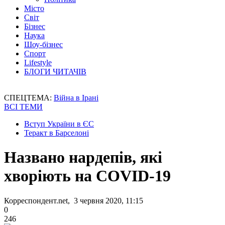
Місто
Світ
Бізнес
Наука
Шоу-бізнес
Спорт
Lifestyle
БЛОГИ ЧИТАЧІВ
СПЕЦТЕМА:
Війна в Ірані
ВСІ ТЕМИ
Вступ України в ЄС
Теракт в Барселоні
Названо нардепів, які
хворіють на COVID-19
Корреспондент.net, 3 червня 2020, 11:15
0
246