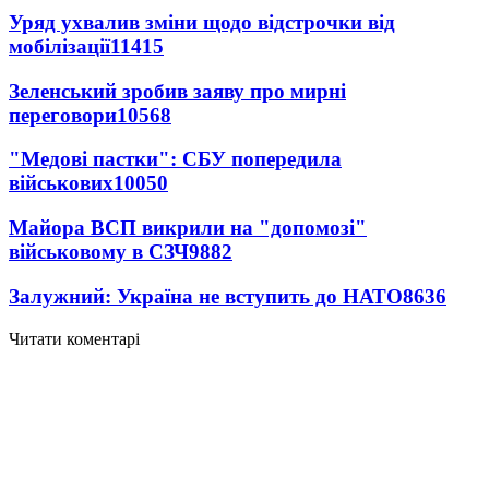
Уряд ухвалив зміни щодо відстрочки від
мобілізації
11415
Зеленський зробив заяву про мирні
переговори
10568
"Медові пастки": СБУ попередила
військових
10050
Майора ВСП викрили на "допомозі"
військовому в СЗЧ
9882
Залужний: Україна не вступить до НАТО
8636
Читати коментарі