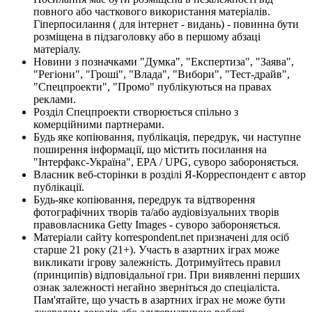
повного або часткового використання матеріалів.
Гіперпосилання ( для інтернет - видань) - повинна бути
розміщена в підзаголовку або в першому абзаці
матеріалу.
Новини з позначками "Думка", "Експертиза", "Заява",
"Регіони", "Гроші", "Влада", "Вибори", "Тест-драйв",
"Спецпроекти", "Промо" публікуються на правах
реклами.
Розділ Спецпроекти створюється спільно з
комерційними партнерами.
Будь яке копіювання, публікація, передрук, чи наступне
поширення інформації, що містить посилання на
"Інтерфакс-Україна", EPA / UPG, суворо забороняється.
Власник веб-сторінки в розділі Я-Корреспондент є автор
публікації.
Будь-яке копіювання, передрук та відтворення
фотографічних творів та/або аудіовізуальних творів
правовласника Getty Images - суворо забороняється.
Матеріали сайту korrespondent.net призначені для осіб
старше 21 року (21+). Участь в азартних іграх може
викликати ігрову залежність. Дотримуйтесь правил
(принципів) відповідальної гри. При виявленні перших
ознак залежності негайно зверніться до спеціаліста.
Пам'ятайте, що участь в азартних іграх не може бути