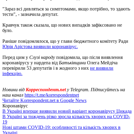
"Зараз всі дивляться за симптомами, якщо потрібно, то здають
тести", - зазначила депутат.
Кравчук також сказала, що нових випадків зафіксовано не
було.
Раніше повідомлялося, що у глави бюджетного комітету Ради
Юрія Арістова виявили коронавірус.
Перед цим у
Слузі народу
повідомила, що після виявлення
коронавірусу у нардепа від
Батьківщини
Олега Мейдіча
перевірили 53 депутатів і в жодного з них
не виявили
інфекцію.
Новини від
Корреспондент.net
у Telegram. Підписуйтесь на
наш канал
https://t.me/korrespondentnet
Читайте Korrespondent.net в Google News
Коронавірус
В Україні вперше виявили новий варіант коронавірусу Цикада
В Україні за тиждень різко зросла кількість хворих на COVID-
19
Нові штами COVID-19: особливості та кількість хворих в
Україні