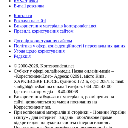
RSS-стрічки
E-mail розсилка
Контакти
Реклама на сайті
Використання матеріалів korrespondent.net
Правила користування сайтом
Договір користування сайтом
Політика у сфері конфіденційності і персональних даних
Угода щодо користування
Редакція
© 2000-2026, Korrespondent.net
Суб'єкт у сфері онлайн-медіа Назва онлайн-медіа –
«КореспонденТ.net» Адреса: 02091, місто Київ,
ХАРКІВСЬКЕ ШОСЕ, будинок 172-Б, офіс 208/1 E-mail:
sunlight@mediadim.com.ua
Телефон: 044-205-43-00
Ідентифікатор медіа – R40-06068
Використання будь-яких матеріалів, розміщених на
сайті, дозволяється за умови посилання на
Корреспондент.net.
При копіюванні матеріалів зі сторінки « Новини України
і світу» , для інтернет - видань - обов'язкове пряме
відкрите для пошукових систем гіперпосилання .
Посилання має бути розміщена в незалежності від