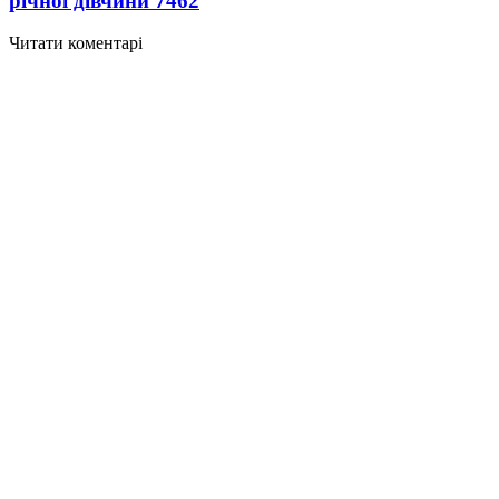
річної дівчини
7462
Читати коментарі