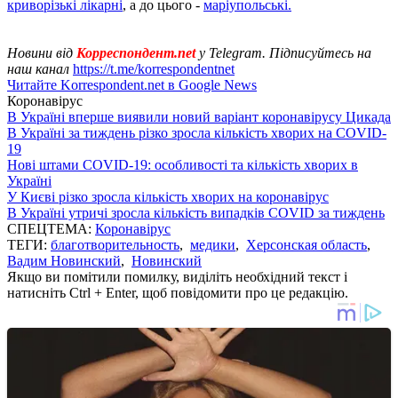
криворізькі лікарні
, а до цього -
маріупольські.
Новини від
Корреспондент.net
у Telegram. Підписуйтесь на
наш канал
https://t.me/korrespondentnet
Читайте Korrespondent.net в Google News
Коронавірус
В Україні вперше виявили новий варіант коронавірусу Цикада
В Україні за тиждень різко зросла кількість хворих на COVID-
19
Нові штами COVID-19: особливості та кількість хворих в
Україні
У Києві різко зросла кількість хворих на коронавірус
В Україні утричі зросла кількість випадків COVID за тиждень
СПЕЦТЕМА:
Коронавірус
ТЕГИ:
благотворительность
,
медики
,
Херсонская область
,
Вадим Новинский
,
Новинский
Якщо ви помітили помилку, виділіть необхідний текст і
натисніть Ctrl + Enter, щоб повідомити про це редакцію.