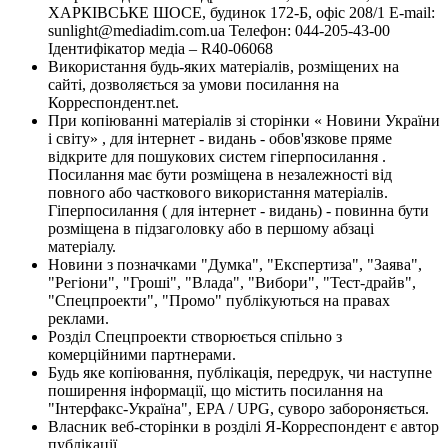
ХАРКІВСЬКЕ ШОСЕ, будинок 172-Б, офіс 208/1 E-mail:
sunlight@mediadim.com.ua
Телефон: 044-205-43-00
Ідентифікатор медіа – R40-06068
Використання будь-яких матеріалів, розміщених на
сайті, дозволяється за умови посилання на
Корреспондент.net.
При копіюванні матеріалів зі сторінки « Новини України
і світу» , для інтернет - видань - обов'язкове пряме
відкрите для пошукових систем гіперпосилання .
Посилання має бути розміщена в незалежності від
повного або часткового використання матеріалів.
Гіперпосилання ( для інтернет - видань) - повинна бути
розміщена в підзаголовку або в першому абзаці
матеріалу.
Новини з позначками "Думка", "Експертиза", "Заява",
"Регіони", "Гроші", "Влада", "Вибори", "Тест-драйв",
"Спецпроекти", "Промо" публікуються на правах
реклами.
Розділ Спецпроекти створюється спільно з
комерційними партнерами.
Будь яке копіювання, публікація, передрук, чи наступне
поширення інформації, що містить посилання на
"Інтерфакс-Україна", EPA / UPG, суворо забороняється.
Власник веб-сторінки в розділі Я-Корреспондент є автор
публікації.