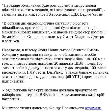
"Передане обладнання буде розподілено в медустанови
області і захистить медиків, які перебувають на передовій", -
зазначив заступник голови Херсонської ОДА Вадим Чабан.
"В останні дні епідеміологічна ситуація по області
обнадійлива, проте лікарі повинні бути підготовлені до
можливих нових викликів", - зазначив гендиректор компанії
Smart Maritime Group, що входить у Смарт-Холдинг, Дмитро
Красніков.
Нагадаємо, в цілому Фонд Новинського і бізнеси Смарт-
Холдингу направили на закупівлю обладнання, засобів
захисту медиків та підтримку літніх людей більш як 100 млн
грн. Для медустанов придбані 20 апаратів ШВЛ, понад 100
тисяч засобів індивідуального захисту для медиків, 100 тисяч
високоточних ПЛР-тестів DialPlexQ, а також близько мільйона
захисних масок для медустанов, парафій УПЦ і промислових
підприємств.
У ряді регіонів була організована доставка продуктових
наборів для ветеранів ВВВ та інших незахищених категорій
населення.
Минулого тижня допомогу Фонду Новинського
отримали