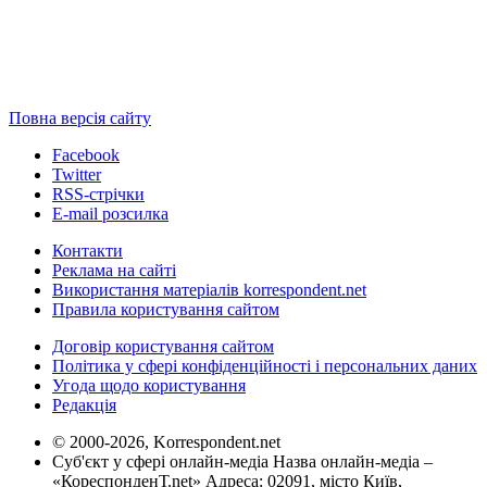
Повна версія сайту
Facebook
Twitter
RSS-стрічки
E-mail розсилка
Контакти
Реклама на сайті
Використання матеріалів korrespondent.net
Правила користування сайтом
Договір користування сайтом
Політика у сфері конфіденційності і персональних даних
Угода щодо користування
Редакція
© 2000-2026, Korrespondent.net
Суб'єкт у сфері онлайн-медіа Назва онлайн-медіа –
«КореспонденТ.net» Адреса: 02091, місто Київ,