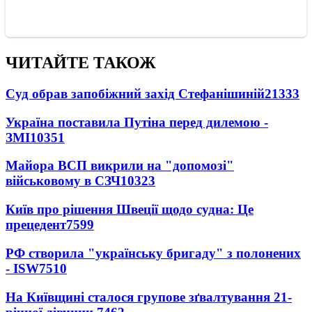
ЧИТАЙТЕ ТАКОЖ
Суд обрав запобіжний захід Стефанішиній
21333
Україна поставила Путіна перед дилемою -
ЗМІ
10351
Майора ВСП викрили на "допомозі"
військовому в СЗЧ
10323
Київ про рішення Швеції щодо судна: Це
прецедент
7599
РФ створила "українську бригаду" з полонених
- ISW
7510
На Київщині сталося групове зґвалтування 21-