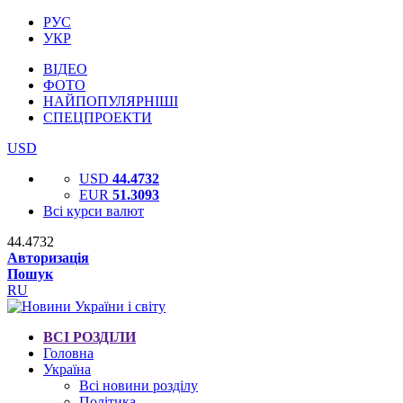
РУС
УКР
ВІДЕО
ФОТО
НАЙПОПУЛЯРНІШІ
СПЕЦПРОЕКТИ
USD
USD
44.4732
EUR
51.3093
Всі курси валют
44.4732
Авторизація
Пошук
RU
ВСІ РОЗДІЛИ
Головна
Україна
Всі новини розділу
Політика