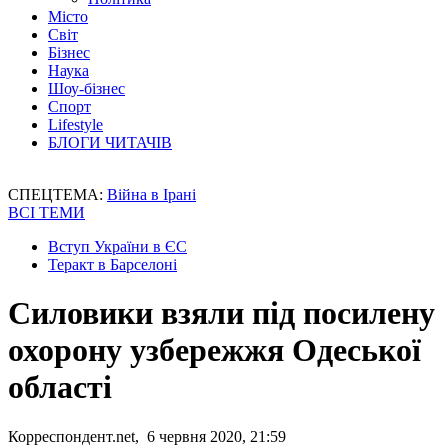
Місто
Світ
Бізнес
Наука
Шоу-бізнес
Спорт
Lifestyle
БЛОГИ ЧИТАЧІВ
СПЕЦТЕМА:
Війна в Ірані
ВСІ ТЕМИ
Вступ України в ЄС
Теракт в Барселоні
Силовики взяли під посилену
охорону узбережжя Одеської
області
Корреспондент.net, 6 червня 2020, 21:59