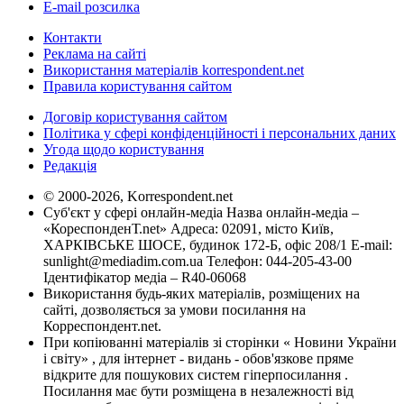
E-mail розсилка
Контакти
Реклама на сайті
Використання матеріалів korrespondent.net
Правила користування сайтом
Договір користування сайтом
Політика у сфері конфіденційності і персональних даних
Угода щодо користування
Редакція
© 2000-2026, Korrespondent.net
Суб'єкт у сфері онлайн-медіа Назва онлайн-медіа –
«КореспонденТ.net» Адреса: 02091, місто Київ,
ХАРКІВСЬКЕ ШОСЕ, будинок 172-Б, офіс 208/1 E-mail:
sunlight@mediadim.com.ua
Телефон: 044-205-43-00
Ідентифікатор медіа – R40-06068
Використання будь-яких матеріалів, розміщених на
сайті, дозволяється за умови посилання на
Корреспондент.net.
При копіюванні матеріалів зі сторінки « Новини України
і світу» , для інтернет - видань - обов'язкове пряме
відкрите для пошукових систем гіперпосилання .
Посилання має бути розміщена в незалежності від