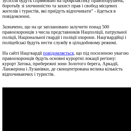
зусилля будуть спрямовані на профілактику правопорушень,
боротьбу зі злочинністю та захист прав і свобод місцевих
жителів і туристів, які приїдуть відпочивати" - йдеться в
повідомленні.
Зазначено, що на це заплановано залучити понад 500
правоохоронців з числа представників Нацполіції, патрульної
поліції, Національної гвардії і поліції охорони. Нацгвардійці і
поліцейські будуть нести службу в цілодобовому режимі.
На сайті Нацгвардії
повідомляється
, що під посиленою увагою
правоохоронців будуть основні курортні локації регіону:
курорт Затока, прибережні зони Золотого берега, Аркадії,
Ланжерона і Лузанівки, де сконцентрована велика кількість
відпочиваючих і туристів.