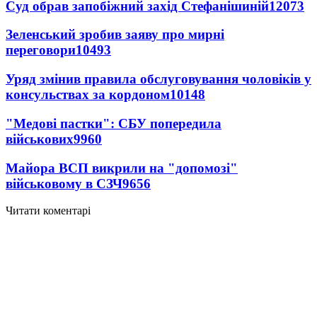
Суд обрав запобіжний захід Стефанішиній
12073
Зеленський зробив заяву про мирні
переговори
10493
Уряд змінив правила обслуговування чоловіків у
консульствах за кордоном
10148
"Медові пастки": СБУ попередила
військових
9960
Майора ВСП викрили на "допомозі"
військовому в СЗЧ
9656
Читати коментарі