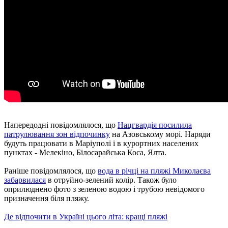
Напередодні повідомлялося, що
Нацгвардія посилила
патрулювання зон відпочинку
на Азовському морі. Наряди
будуть працювати в Маріуполі і в курортних населених
пунктах - Мелекіно, Білосарайська Коса, Ялта.
Раніше повідомлялося, що
вода в річці на пляжі Миколаєва
забарвилася
в отруйно-зелений колір. Також було
оприлюднено фото з зеленою водою і трубою невідомого
призначення біля пляжу.
Де відпочити в Україні цього літа: кращі пляжі