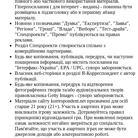
повного або часткового використання матеріалів.
Гіперпосилання ( для інтернет - видань) - повинна бути
розміщена в підзаголовку або в першому абзаці
матеріалу.
Новини з позначками "Думка", "Експертиза", "Заява",
"Регіони", "Гроші", "Влада", "Вибори", "Тест-драйв",
"Спецпроекти", "Промо" публікуються на правах
реклами.
Розділ Спецпроекти створюється спільно з
комерційними партнерами.
Будь яке копіювання, публікація, передрук, чи наступне
поширення інформації, що містить посилання на
"Інтерфакс-Україна", EPA / UPG, суворо забороняється.
Власник веб-сторінки в розділі Я-Корреспондент є автор
публікації.
Будь-яке копіювання, передрук та відтворення
фотографічних творів та/або аудіовізуальних творів
правовласника Getty Images - суворо забороняється.
Матеріали сайту korrespondent.net призначені для осіб
старше 21 року (21+). Участь в азартних іграх може
викликати ігрову залежність. Дотримуйтесь правил
(принципів) відповідальної гри. При виявленні перших
ознак залежності негайно зверніться до спеціаліста.
Пам'ятайте, що участь в азартних іграх не може бути
джерелом доходів або альтернативою роботі.