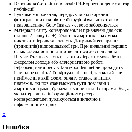
Власник веб-сторінки в розділі Я-Корреспондент є автор
публікації.
Будь-яке копіювання, передрук та відтворення
фотографічних творів та/або аудіовізуальних творів
правовласника Getty Images - суворо забороняється.
Матеріали сайту korrespondent.net призначені для осіб
старше 21 року (21+). Участь в азартних іграх може
викликати ігрову залежність. Дотримуйтесь правил
(принципів) відповідальної гри. При виявленні перших
ознак залежності негайно зверніться до спеціаліста.
Пам'ятайте, що участь в азартних іграх не може бути
джерелом доходів або альтернативою роботі.
Інформаційний ресурс korrespondent.net не проводить
ігри на реальні та/або віртуальні гроші, також сайт не
приймає ні в якій формі оплату ставок та інших
платежів, які пов’язані/можуть бути пов’язані з
азартними іграми, букмекерами чи тоталізаторами. Будь-
які матеріали на інформаційному ресурсі
korrespondent.net публікуються виключно в
інформаційних цілях.
X
Ошибка