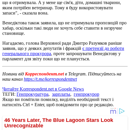
що я отримувала. А у мене ще сім'я, діти, домашні тварини,
яким потрібен ветеринар. Тому я буду використовувати
запаси", - сказала вона.
Венедіктова також заявила, що не отримувала пропозицій про
хабар, оскільки такі люди не хочуть себе ставити в незручне
становище.
Нагадаємо, голова Верховної ради Дмитро Разумков раніше
заявив, що у деяких депутатів і фракцій
є претензії до роботи
генерального прокурора
, проте запрошувати Венедіктову у
парламент для звіту поки що не планується.
Новини від
Корреспондент.net
в Telegram. Підписуйтесь на
наш канал
https://t.me/korrespondentnet
Читайте Korrespondent.net в Google News
ТЕГИ:
Генпрокуратура
,
зарплаты
,
генпрокурор
Якщо ви помітили помилку, виділіть необхідний текст і
натисніть Ctrl + Enter, щоб повідомити про це редакцію.