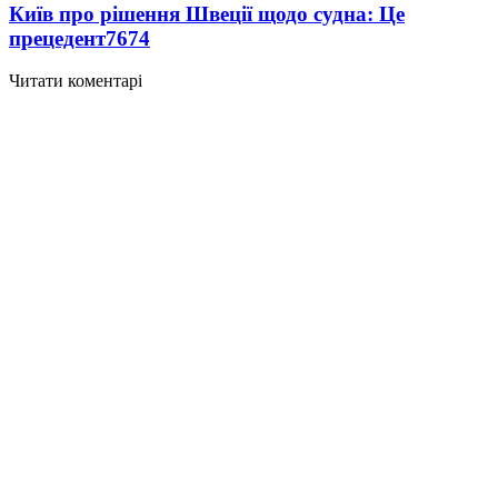
Київ про рішення Швеції щодо судна: Це
прецедент
7674
Читати коментарі