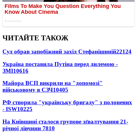
ЧИТАЙТЕ ТАКОЖ
Суд обрав запобіжний захід Стефанішиній
22124
Україна поставила Путіна перед дилемою -
ЗМІ
10616
Майора ВСП викрили на "допомозі"
військовому в СЗЧ
10405
РФ створила "українську бригаду" з полонених
- ISW
10225
На Київщині сталося групове зґвалтування 21-
річної дівчини
7810