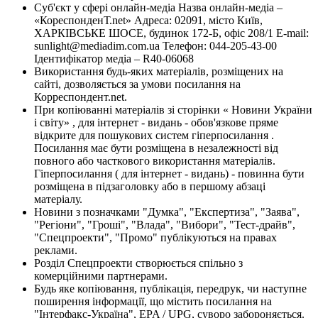
Суб'єкт у сфері онлайн-медіа Назва онлайн-медіа –
«КореспонденТ.net» Адреса: 02091, місто Київ,
ХАРКІВСЬКЕ ШОСЕ, будинок 172-Б, офіс 208/1 E-mail:
sunlight@mediadim.com.ua
Телефон: 044-205-43-00
Ідентифікатор медіа – R40-06068
Використання будь-яких матеріалів, розміщених на
сайті, дозволяється за умови посилання на
Корреспондент.net.
При копіюванні матеріалів зі сторінки « Новини України
і світу» , для інтернет - видань - обов'язкове пряме
відкрите для пошукових систем гіперпосилання .
Посилання має бути розміщена в незалежності від
повного або часткового використання матеріалів.
Гіперпосилання ( для інтернет - видань) - повинна бути
розміщена в підзаголовку або в першому абзаці
матеріалу.
Новини з позначками "Думка", "Експертиза", "Заява",
"Регіони", "Гроші", "Влада", "Вибори", "Тест-драйв",
"Спецпроекти", "Промо" публікуються на правах
реклами.
Розділ Спецпроекти створюється спільно з
комерційними партнерами.
Будь яке копіювання, публікація, передрук, чи наступне
поширення інформації, що містить посилання на
"Інтерфакс-Україна", EPA / UPG, суворо забороняється.