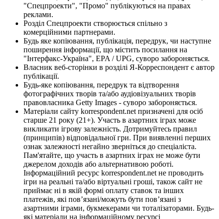
"Спецпроекти", "Промо" публікуються на правах
реклами.
Розділ Спецпроекти створюється спільно з
комерційними партнерами.
Будь яке копіювання, публікація, передрук, чи наступне
поширення інформації, що містить посилання на
"Інтерфакс-Україна", EPA / UPG, суворо забороняється.
Власник веб-сторінки в розділі Я-Корреспондент є автор
публікації.
Будь-яке копіювання, передрук та відтворення
фотографічних творів та/або аудіовізуальних творів
правовласника Getty Images - суворо забороняється.
Матеріали сайту korrespondent.net призначені для осіб
старше 21 року (21+). Участь в азартних іграх може
викликати ігрову залежність. Дотримуйтесь правил
(принципів) відповідальної гри. При виявленні перших
ознак залежності негайно зверніться до спеціаліста.
Пам'ятайте, що участь в азартних іграх не може бути
джерелом доходів або альтернативою роботі.
Інформаційний ресурс korrespondent.net не проводить
ігри на реальні та/або віртуальні гроші, також сайт не
приймає ні в якій формі оплату ставок та інших
платежів, які пов’язані/можуть бути пов’язані з
азартними іграми, букмекерами чи тоталізаторами. Будь-
які матеріали на інформаційному ресурсі