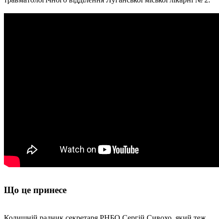
Що це принесе
Колишній радник секретаря РНБО Сергій Сивохо, який теж