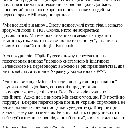
намагався займатися темою переговорів щодо Донбасу,
впевнений, що нічого хорошого поява нових людей на
переговорах у Мінську не принесе.
"Ми все далі від миру... Знову незрозумілі рухи тіла, і занадто
зрозумілі люди в ТКГ. Схоже, ніхто не збирається
домовлятися. Ми все більше забиватимемося в глухий і
темний куток. Звідти нас точно ніхто не почує", - написав
Сивохо на своїй сторінці в Facebook.
А ось журналіст Юрій Бутусов появу переселенців на
переговорах називає "першою системною ініціативою
Зеленського на переговорах з Росією за рік президентства, яка
не послабляє, а зміцнює Україну у відносинах з РФ".
"Україна виконує Мінські угоди і делегує до переговорної
групи жителів Донбасу, справжніх представників
громадянського суспільства. Все, Росія зобов'язана їх
прийняти. Адже це і є вимога Мінських угод, які РФ постійно
порушує. Вперше переговорна позиція України спрямована не
на догідливість і не на поступки суверенітету. Вперше при
Зеленському ми бачимо, як Україна робить спробу показати
себе суб'єктом переговорів, а не об'єктом", - вважає журналіст.
З іншого боку, журналіст Станіслав Асєєв повідомив про те,