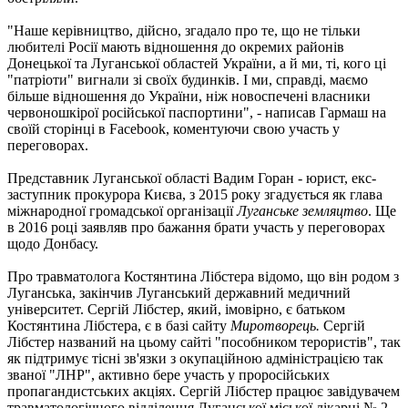
"Наше керівництво, дійсно, згадало про те, що не тільки
любителі Росії мають відношення до окремих районів
Донецької та Луганської областей України, а й ми, ті, кого ці
"патріоти" вигнали зі своїх будинків. І ми, справді, маємо
більше відношення до України, ніж новоспечені власники
червоношкірої російської паспортини", - написав Гармаш на
своїй сторінці в Facebook, коментуючи свою участь у
переговорах.
Представник Луганської області Вадим Горан - юрист, екс-
заступник прокурора Києва, з 2015 року згадується як глава
міжнародної громадської організації
Луганське земляцтво
. Ще
в 2016 році заявляв про бажання брати участь у переговорах
щодо Донбасу.
Про травматолога Костянтина Лібстера відомо, що він родом з
Луганська, закінчив Луганський державний медичний
університет. Сергій Лібстер, який, імовірно, є батьком
Костянтина Лібстера, є в базі сайту
Миротворець.
Сергій
Лібстер названий на цьому сайті "пособником терористів", так
як підтримує тісні зв'язки з окупаційною адміністрацією так
званої "ЛНР", активно бере участь у проросійських
пропагандистських акціях. Сергій Лібстер працює завідувачем
травматологічного відділення Луганської міської лікарні № 2.