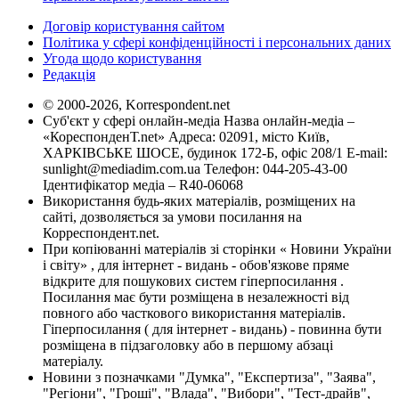
Договір користування сайтом
Політика у сфері конфіденційності і персональних даних
Угода щодо користування
Редакція
© 2000-2026, Korrespondent.net
Суб'єкт у сфері онлайн-медіа Назва онлайн-медіа –
«КореспонденТ.net» Адреса: 02091, місто Київ,
ХАРКІВСЬКЕ ШОСЕ, будинок 172-Б, офіс 208/1 E-mail:
sunlight@mediadim.com.ua
Телефон: 044-205-43-00
Ідентифікатор медіа – R40-06068
Використання будь-яких матеріалів, розміщених на
сайті, дозволяється за умови посилання на
Корреспондент.net.
При копіюванні матеріалів зі сторінки « Новини України
і світу» , для інтернет - видань - обов'язкове пряме
відкрите для пошукових систем гіперпосилання .
Посилання має бути розміщена в незалежності від
повного або часткового використання матеріалів.
Гіперпосилання ( для інтернет - видань) - повинна бути
розміщена в підзаголовку або в першому абзаці
матеріалу.
Новини з позначками "Думка", "Експертиза", "Заява",
"Регіони", "Гроші", "Влада", "Вибори", "Тест-драйв",