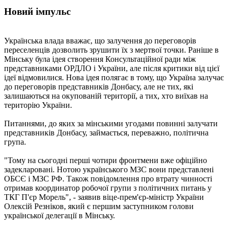
Новий імпульс
Українська влада вважає, що залучення до переговорів
переселенців дозволить зрушити їх з мертвої точки. Раніше в
Мінську була ідея створення Консультаційної ради між
представниками ОРДЛО і України, але після критики від цієї
ідеї відмовилися. Нова ідея полягає в тому, що Україна залучає
до переговорів представників Донбасу, але не тих, які
залишаються на окупованій території, а тих, хто виїхав на
територію України.
Питаннями, до яких за мінськими угодами повинні залучати
представників Донбасу, займається, переважно, політична
група.
"Тому на сьогодні перші чотири фронтмени вже офіційно
задекларовані. Нотою українського МЗС вони представлені
ОБСЄ і МЗС РФ. Також повідомлення про втрату чинності
отримав координатор робочої групи з політичних питань у
ТКГ П'єр Морель", - заявив віце-прем'єр-міністр України
Олексій Резніков, який є першим заступником голови
української делегації в Мінську.