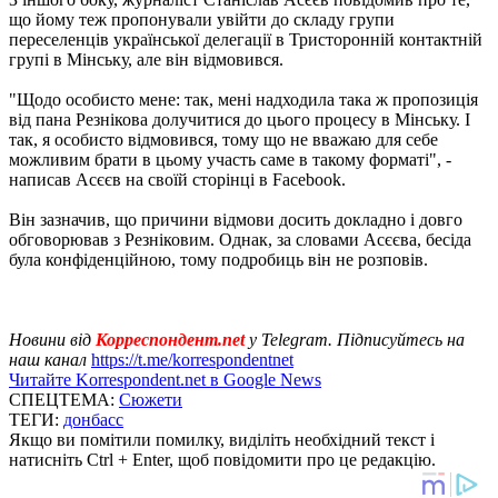
що йому теж пропонували увійти до складу групи
переселенців української делегації в Тристоронній контактній
групі в Мінську, але він відмовився.
"Щодо особисто мене: так, мені надходила така ж пропозиція
від пана Резнікова долучитися до цього процесу в Мінську. І
так, я особисто відмовився, тому що не вважаю для себе
можливим брати в цьому участь саме в такому форматі", -
написав Асєєв на своїй сторінці в Facebook.
Він зазначив, що причини відмови досить докладно і довго
обговорював з Резніковим. Однак, за словами Асєєва, бесіда
була конфіденційною, тому подробиць він не розповів.
Новини від
Корреспондент.net
у Telegram. Підписуйтесь на
наш канал
https://t.me/korrespondentnet
Читайте Korrespondent.net в Google News
СПЕЦТЕМА:
Сюжети
ТЕГИ:
донбасс
Якщо ви помітили помилку, виділіть необхідний текст і
натисніть Ctrl + Enter, щоб повідомити про це редакцію.