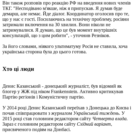
Він також розповів про реакцію РФ на введення нових членів
ТКГ. "Несподівано м'якше, ніж я припускав. Я думав буде
демарш, але немає. Йде діалог. Координатор оголосив про те,
що у нас є гості. Посилаючись на технічну проблему, росіяни
затримали включення на 30 хвилин. Вони ніколи не
затримувалися. Я думаю, що це був момент внутрішніх
консультацій, що з цим робити", - уточнив Резніков.
За його словами, ніякого ультиматуму Росія не ставила, хоча
українська сторона була до цього готова.
Хто ці люди
Денис Казанський - донецький журналіст, був відомий як
блогер у ЖЖ під ніком Frankensstein. Активно критикував
Партію регіонів і Комуністичну партію.
У 2014 році Денис Казанський переїхав з Донецька до Києва і
почав співпрацювати з журналом
Український тиждень
. У
2015 році став головним редактором сайту
Четверта влада.
Зараз є головним редактором сайту
Східний варіант
,
присвяченого подіям на Донбасі.