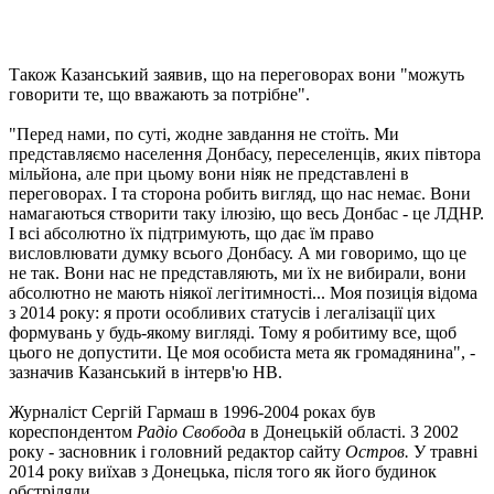
Також Казанський заявив, що на переговорах вони "можуть
говорити те, що вважають за потрібне".
"Перед нами, по суті, жодне завдання не стоїть. Ми
представляємо населення Донбасу, переселенців, яких півтора
мільйона, але при цьому вони ніяк не представлені в
переговорах. І та сторона робить вигляд, що нас немає. Вони
намагаються створити таку ілюзію, що весь Донбас - це ЛДНР.
І всі абсолютно їх підтримують, що дає їм право
висловлювати думку всього Донбасу. А ми говоримо, що це
не так. Вони нас не представляють, ми їх не вибирали, вони
абсолютно не мають ніякої легітимності... Моя позиція відома
з 2014 року: я проти особливих статусів і легалізації цих
формувань у будь-якому вигляді. Тому я робитиму все, щоб
цього не допустити. Це моя особиста мета як громадянина", -
зазначив Казанський в інтерв'ю НВ.
Журналіст Сергій Гармаш в 1996-2004 роках був
кореспондентом
Радіо Свобода
в Донецькій області. З 2002
року - засновник і головний редактор сайту
Остров.
У травні
2014 року виїхав з Донецька, після того як його будинок
обстріляли.