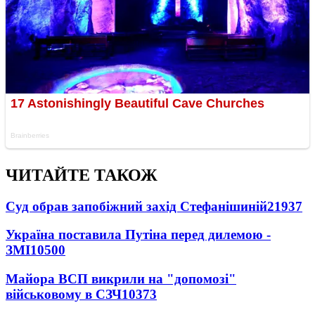
ЧИТАЙТЕ ТАКОЖ
Суд обрав запобіжний захід Стефанішиній
21937
Україна поставила Путіна перед дилемою -
ЗМІ
10500
Майора ВСП викрили на "допомозі"
військовому в СЗЧ
10373