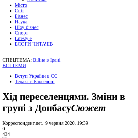
Місто
Світ
Бізнес
Наука
Шоу-бізнес
Спорт
Lifestyle
БЛОГИ ЧИТАЧІВ
СПЕЦТЕМА:
Війна в Ірані
ВСІ ТЕМИ
Вступ України в ЄС
Теракт в Барселоні
Хід переселенцями. Зміни в
групі з Донбасу
Сюжет
Корреспондент.net, 9 червня 2020, 19:39
0
434