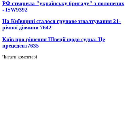
РФ створила "українську бригаду" з полонених
- ISW
9392
На Київщині сталося групове зґвалтування 21-
річної дівчини
7642
Київ про рішення Швеції щодо судна: Це
прецедент
7635
Читати коментарі