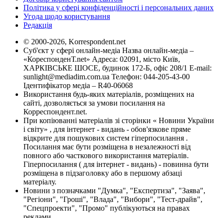
Політика у сфері конфіденційності і персональних даних
Угода щодо користування
Редакція
© 2000-2026, Korrespondent.net
Суб'єкт у сфері онлайн-медіа Назва онлайн-медіа –
«КореспонденТ.net» Адреса: 02091, місто Київ,
ХАРКІВСЬКЕ ШОСЕ, будинок 172-Б, офіс 208/1 E-mail:
sunlight@mediadim.com.ua
Телефон: 044-205-43-00
Ідентифікатор медіа – R40-06068
Використання будь-яких матеріалів, розміщених на
сайті, дозволяється за умови посилання на
Корреспондент.net.
При копіюванні матеріалів зі сторінки « Новини України
і світу» , для інтернет - видань - обов'язкове пряме
відкрите для пошукових систем гіперпосилання .
Посилання має бути розміщена в незалежності від
повного або часткового використання матеріалів.
Гіперпосилання ( для інтернет - видань) - повинна бути
розміщена в підзаголовку або в першому абзаці
матеріалу.
Новини з позначками "Думка", "Експертиза", "Заява",
"Регіони", "Гроші", "Влада", "Вибори", "Тест-драйв",
"Спецпроекти", "Промо" публікуються на правах
реклами.