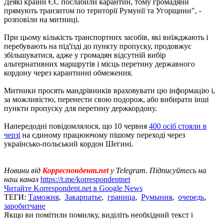
Деякі країни ЄС послабили карантин, тому громадяни
прямують транзитом по території Румунії та Угорщини", -
розповіли на митниці.
При цьому кількість транспортних засобів, які виїжджають і
перебувають на під'їзді до пункту пропуску, продовжує
збільшуватися, адже у громадян відсутній вибір
альтернативних маршрутів і місць перетину державного
кордону через карантинні обмеження.
Митники просять мандрівників враховувати цю інформацію і,
за можливістю, перенести свою подорож, або вибирати інші
пункти пропуску для перетину держкордону.
Напередодні повідомлялося, що 10 червня
400 осіб стояли в
черзі
на єдиному працюючому пішому переході через
українсько-польський кордон Шегині.
Новини від
Корреспондент.net
у Telegram. Підписуйтесь на
наш канал
https://t.me/korrespondentnet
Читайте Korrespondent.net в Google News
ТЕГИ:
Таможня
,
Закарпатье
,
граница
,
Румыния
,
очередь
,
заробитчане
Якщо ви помітили помилку, виділіть необхідний текст і