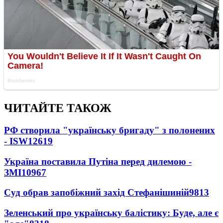
ЧИТАЙТЕ ТАКОЖ
РФ створила "українську бригаду" з полонених
- ISW
12619
Україна поставила Путіна перед дилемою -
ЗМІ
10967
Суд обрав запобіжний захід Стефанішиній
9813
Зеленський про українську балістику: Буде, але є