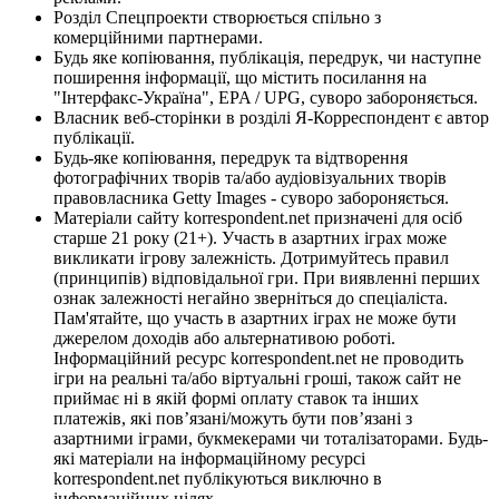
Розділ Спецпроекти створюється спільно з
комерційними партнерами.
Будь яке копіювання, публікація, передрук, чи наступне
поширення інформації, що містить посилання на
"Інтерфакс-Україна", EPA / UPG, суворо забороняється.
Власник веб-сторінки в розділі Я-Корреспондент є автор
публікації.
Будь-яке копіювання, передрук та відтворення
фотографічних творів та/або аудіовізуальних творів
правовласника Getty Images - суворо забороняється.
Матеріали сайту korrespondent.net призначені для осіб
старше 21 року (21+). Участь в азартних іграх може
викликати ігрову залежність. Дотримуйтесь правил
(принципів) відповідальної гри. При виявленні перших
ознак залежності негайно зверніться до спеціаліста.
Пам'ятайте, що участь в азартних іграх не може бути
джерелом доходів або альтернативою роботі.
Інформаційний ресурс korrespondent.net не проводить
ігри на реальні та/або віртуальні гроші, також сайт не
приймає ні в якій формі оплату ставок та інших
платежів, які пов’язані/можуть бути пов’язані з
азартними іграми, букмекерами чи тоталізаторами. Будь-
які матеріали на інформаційному ресурсі
korrespondent.net публікуються виключно в
інформаційних цілях.