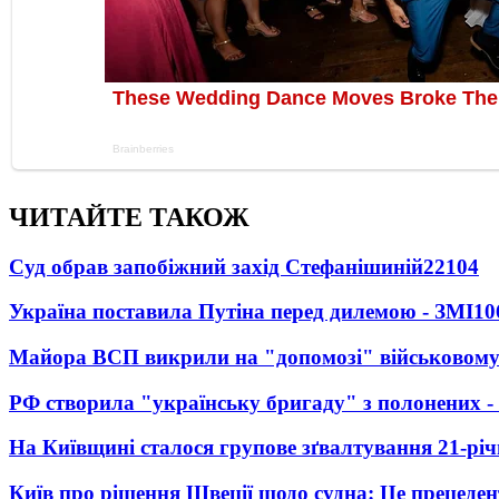
ЧИТАЙТЕ ТАКОЖ
Суд обрав запобіжний захід Стефанішиній
22104
Україна поставила Путіна перед дилемою - ЗМІ
10
Майора ВСП викрили на "допомозі" військовому
РФ створила "українську бригаду" з полонених -
На Київщині сталося групове зґвалтування 21-річ
Київ про рішення Швеції щодо судна: Це прецеден