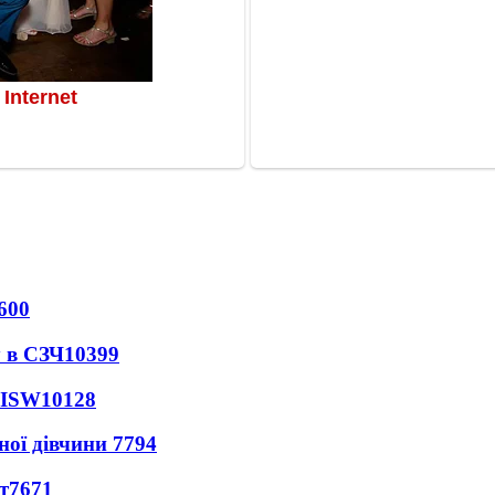
600
 в СЗЧ
10399
 ISW
10128
ної дівчини
7794
т
7671