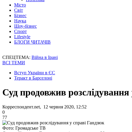
Місто
Світ
Бізнес
Наука
Шоу-бізнес
Спорт
Lifestyle
БЛОГИ ЧИТАЧІВ
СПЕЦТЕМА:
Війна в Ірані
ВСІ ТЕМИ
Вступ України в ЄС
Теракт в Барселоні
Суд продовжив розслідування 
Корреспондент.net, 12 червня 2020, 12:52
0
77
Фото: Громадське ТВ