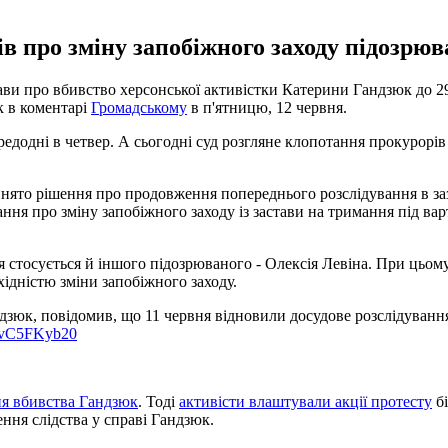
ів про зміну запобіжного заходу підозрю
и про вбивство херсонської активістки Катерини Гандзюк до 29 
к в коментарі
Громадському
в п'ятницю, 12 червня.
редодні в четвер. А сьогодні суд розгляне клопотання прокурорі
нято рішення про продовження попереднього розслідування в за
ня про зміну запобіжного заходу із застави на тримання під вар
 стосується й іншого підозрюваного - Олексія Левіна. При цьому
хідністю зміни запобіжного заходу.
дзюк, повідомив, що 11 червня відновили досудове розслідуван
/qvC5FKyb20
ня вбивства Гандзюк
. Тоді
активісти влаштували акції протесту
бі
ння слідства у справі Гандзюк.