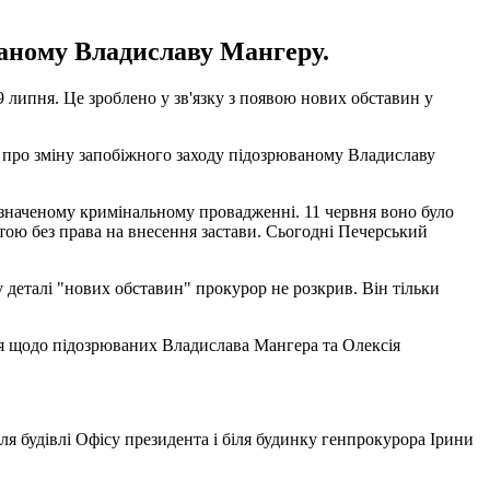
ваному Владиславу Мангеру.
липня. Це зроблено у зв'язку з появою нових обставин у
в про зміну запобіжного заходу підозрюваному Владиславу
значеному кримінальному провадженні. 11 червня воно було
тою без права на внесення застави. Сьогодні Печерський
 деталі "нових обставин" прокурор не розкрив. Він тільки
ня щодо підозрюваних Владислава Мангера та Олексія
ля будівлі Офісу президента і біля будинку генпрокурора Ірини