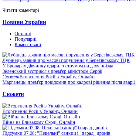
Читати коментарі
Новини України
Останні
Популярні
Коментовані
Лубінець заявив про масові порушення у Берегівському ТЦК
У Броварах дівчинку вдарило струмом на даху поїзда
Зеленський зустрівся з прем'єр-міністром Сербії
Сюжет
Вторгнення Росії в Україну. Онлайн
Марганець: прем'єр повідомив про кадрові рішення після аварії
Сюжети
Вторгнення Росії в Україну. Онлайн
Війна на Близькому Сході. Онлайн
Підсумки 07.08: "Пекельні" санкції і "парад" дронів