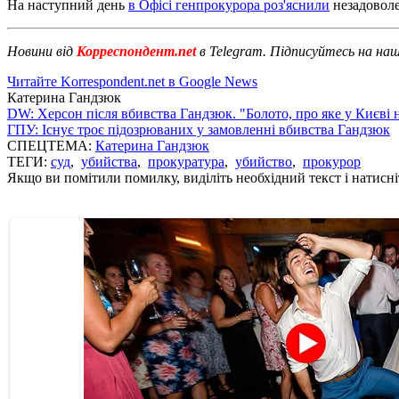
На наступний день
в Офісі генпрокурора роз'яснили
незадоволе
Новини від
Корреспондент.net
в Telegram. Підписуйтесь на на
Читайте Korrespondent.net в Google News
Катерина Гандзюк
DW: Херсон після вбивства Гандзюк. "Болото, про яке у Києві 
ГПУ: Існує троє підозрюваних у замовленні вбивства Гандзюк
СПЕЦТЕМА:
Катерина Гандзюк
ТЕГИ:
суд
,
убийства
,
прокуратура
,
убийство
,
прокурор
Якщо ви помітили помилку, виділіть необхідний текст і натисніт