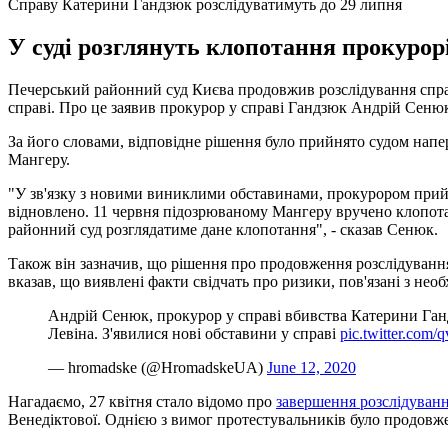
Справу Катерини Гандзюк розслідуватимуть до 29 липня
У суді розглянуть клопотання прокурор
Печерський районний суд Києва продовжив розслідування справ
справі. Про це заявив прокурор у справі Гандзюк Андрій Сеню
За його словами, відповідне рішення було прийнято судом напе
Мангеру.
"У зв'язку з новими виниклими обставинами, прокурором прий
відновлено. 11 червня підозрюваному Мангеру вручено клопотан
районний суд розглядатиме дане клопотання", - сказав Сенюк.
Також він зазначив, що рішення про продовження розслідування
вказав, що виявлені факти свідчать про ризики, пов'язані з необ
Андрій Сенюк, прокурор у справі вбивства Катерини Ган
Левіна. З'явилися нові обставини у справі
pic.twitter.com
— hromadske (@HromadskeUA)
June 12, 2020
Нагадаємо, 27 квітня стало відомо про
завершення розслідуван
Венедіктової. Однією з вимог протестувальників було продовже