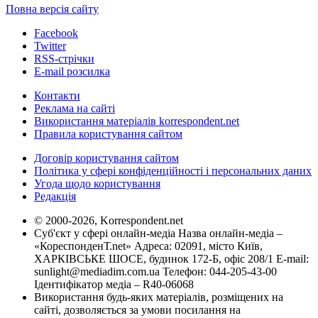
Повна версія сайту
Facebook
Twitter
RSS-стрічки
E-mail розсилка
Контакти
Реклама на сайті
Використання матеріалів korrespondent.net
Правила користування сайтом
Договір користування сайтом
Політика у сфері конфіденційності і персональних даних
Угода щодо користування
Редакція
© 2000-2026, Korrespondent.net
Суб'єкт у сфері онлайн-медіа Назва онлайн-медіа –
«КореспонденТ.net» Адреса: 02091, місто Київ,
ХАРКІВСЬКЕ ШОСЕ, будинок 172-Б, офіс 208/1 E-mail:
sunlight@mediadim.com.ua
Телефон: 044-205-43-00
Ідентифікатор медіа – R40-06068
Використання будь-яких матеріалів, розміщених на
сайті, дозволяється за умови посилання на