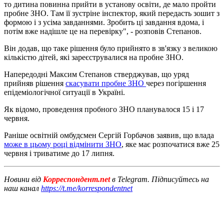
то дитина повинна прийти в установу освіти, де мало пройти
пробне ЗНО. Там її зустріне інспектор, який передасть зошит з
формою і з усіма завданнями. Зробить ці завдання вдома, і
потім вже надішле це на перевірку", - розповів Степанов.
Він додав, що таке рішення було прийнято в зв'язку з великою
кількістю дітей, які зареєструвалися на пробне ЗНО.
Напередодні Максим Степанов стверджував, що уряд
прийняв рішення
скасувати пробне ЗНО
через погіршення
епідеміологічної ситуації в Україні.
Як відомо, проведення пробного ЗНО планувалося 15 і 17
червня.
Раніше освітній омбудсмен Сергій Горбачов заявив, що влада
може в цьому році відмінити ЗНО
, яке має розпочатися вже 25
червня і триватиме до 17 липня.
Новини від
Корреспондент.net
в Telegram. Підписуйтесь на
наш канал
https://t.me/korrespondentnet