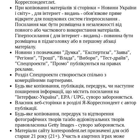
Корреспондент.net.
При копіюванні матеріалів зі сторінки « Новини України
і світу» , для інтернет - видань - обов'язкове пряме
відкрите для пошукових систем гіперпосилання .
Посилання має бути розміщена в незалежності від
повного або часткового використання матеріалів.
Гіперпосилання ( для інтернет - видань) - повинна бути
розміщена в підзаголовку або в першому абзаці
матеріалу.
Новини з позначками "Думка", "Експертиза", "Заява",
"Регіони", "Гроші", "Влада", "Вибори", "Тест-драйв",
"Спецпроекти", "Промо" публікуються на правах
реклами.
Розділ Спецпроекти створюється спільно з
комерційними партнерами.
Будь яке копіювання, публікація, передрук, чи наступне
поширення інформації, що містить посилання на
"Інтерфакс-Україна", EPA / UPG, суворо забороняється.
Власник веб-сторінки в розділі Я-Корреспондент є автор
публікації.
Будь-яке копіювання, передрук та відтворення
фотографічних творів та/або аудіовізуальних творів
правовласника Getty Images - суворо забороняється.
Матеріали сайту korrespondent.net призначені для осіб
старше 21 року (21+). Участь в азартних іграх може