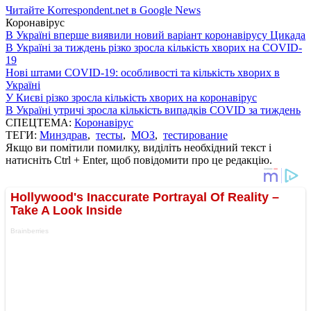
Читайте Korrespondent.net в Google News
Коронавірус
В Україні вперше виявили новий варіант коронавірусу Цикада
В Україні за тиждень різко зросла кількість хворих на COVID-
19
Нові штами COVID-19: особливості та кількість хворих в
Україні
У Києві різко зросла кількість хворих на коронавірус
В Україні утричі зросла кількість випадків COVID за тиждень
СПЕЦТЕМА:
Коронавірус
ТЕГИ:
Минздрав
,
тесты
,
МОЗ
,
тестирование
Якщо ви помітили помилку, виділіть необхідний текст і
натисніть Ctrl + Enter, щоб повідомити про це редакцію.