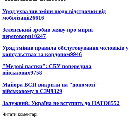
Уряд ухвалив зміни щодо відстрочки від
мобілізації
26616
Зеленський зробив заяву про мирні
переговори
10247
Уряд змінив правила обслуговування чоловіків у
консульствах за кордоном
9946
"Медові пастки": СБУ попередила
військових
9758
Майора ВСП викрили на "допомозі"
військовому в СЗЧ
9329
Залужний: Україна не вступить до НАТО
8552
Читати коментарі