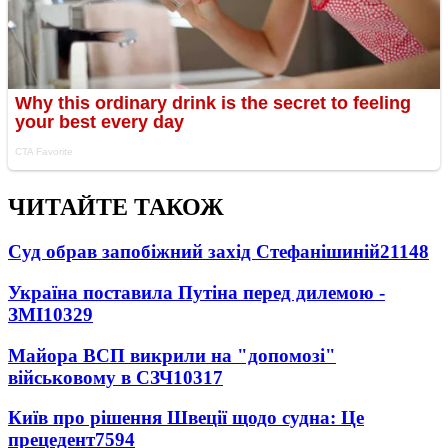
ЧИТАЙТЕ ТАКОЖ
Суд обрав запобіжний захід Стефанішиній
21148
Україна поставила Путіна перед дилемою -
ЗМІ
10329
Майора ВСП викрили на "допомозі"
військовому в СЗЧ
10317
Київ про рішення Швеції щодо судна: Це
прецедент
7594