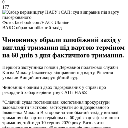
0
177
Фото: facebook.com/HACCUkraine
ВАКС обрав запобіжний захід
Чиновнику обрали запобіжний захід у
вигляді тримання під вартою терміном
на 60 днів з дня фактичного тримання.
Першого заступника голови Державної податкової служби
Києва Миколу Ільяшенку відправили під варту. Рішення
ухвалив Вищий антикорупційний суд.
Чиновник є одним з двох підозрюваних у справі про
рекордний хабар керівництву САП і НАБУ.
"Слідчий суддя постановила: клопотання прокуратури
задовольнити частково, застосувати до підозрюваного
Ільяшенка Миколи Вікторовича запобіжний захід у вигляді
тримання під вартою терміном на 60 днів з дня фактичного
тримання, тобто до 10 серпня 2020 року. Визначити
підозрюваному заставу 40 тисяч розмірів прожиткового