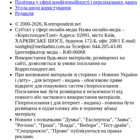
Політика у сфері конфіденційності і персональних даних
Угода щодо користування
Редакція
© 2000-2026, Korrespondent.net
Суб'єкт у сфері онлайн-медіа Назва онлайн-медіа –
«КореспонденТ.net» Адреса: 02091, місто Київ,
ХАРКІВСЬКЕ ШОСЕ, будинок 172-Б, офіс 208/1 E-mail:
sunlight@mediadim.com.ua
Телефон: 044-205-43-00
Ідентифікатор медіа – R40-06068
Використання будь-яких матеріалів, розміщених на
сайті, дозволяється за умови посилання на
Корреспондент.net.
При копіюванні матеріалів зі сторінки « Новини України
і світу» , для інтернет - видань - обов'язкове пряме
відкрите для пошукових систем гіперпосилання .
Посилання має бути розміщена в незалежності від
повного або часткового використання матеріалів.
Гіперпосилання ( для інтернет - видань) - повинна бути
розміщена в підзаголовку або в першому абзаці
матеріалу.
Новини з позначками "Думка", "Експертиза", "Заява",
"Регіони", "Гроші", "Влада", "Вибори", "Тест-драйв",
"Спецпроекти", "Промо" публікуються на правах
реклами.