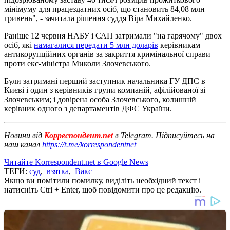
мінімуму для працездатних осіб, що становить 84,08 млн
гривень", - зачитала рішення суддя Віра Михайленко.
Раніше 12 червня НАБУ і САП затримали "на гарячому" двох
осіб, які
намагалися передати 5 млн доларів
керівникам
антикорупційних органів за закриття кримінальної справи
проти екс-міністра Миколи Злочевського.
Були затримані перший заступник начальника ГУ ДПС в
Києві і один з керівників групи компаній, афілійованої зі
Злочевським; і довірена особа Злочевського, колишній
керівник одного з департаментів ДФС України.
Новини від
Корреспондент.net
в Telegram. Підписуйтесь на
наш канал
https://t.me/korrespondentnet
Читайте Korrespondent.net в Google News
ТЕГИ:
суд
,
взятка
,
Вакс
Якщо ви помітили помилку, виділіть необхідний текст і
натисніть Ctrl + Enter, щоб повідомити про це редакцію.