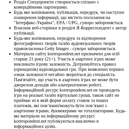
Розділ Спецпроекти створюється спільно з
комерційними партнерами.
Будь яке копіювання, публікація, передрук, чи наступне
поширення інформації, що містить посилання на
"Інтерфакс-Україна", EPA / UPG, суворо забороняється.
Власник веб-сторінки в розділі Я-Корреспондент є автор
публікації.
Будь-яке копіювання, передрук та відтворення
фотографічних творів та/або аудіовізуальних творів
правовласника Getty Images - суворо забороняється.
Матеріали сайту korrespondent.net призначені для осіб
старше 21 року (21+). Участь в азартних іграх може
викликати ігрову залежність. Дотримуйтесь правил
(принципів) відповідальної гри. При виявленні перших
ознак залежності негайно зверніться до спеціаліста.
Пам'ятайте, що участь в азартних іграх не може бути
джерелом доходів або альтернативою роботі.
Інформаційний ресурс korrespondent.net не проводить
ігри на реальні та/або віртуальні гроші, також сайт не
приймає ні в якій формі оплату ставок та інших
платежів, які пов’язані/можуть бути пов’язані з
азартними іграми, букмекерами чи тоталізаторами. Будь-
які матеріали на інформаційному ресурсі
korrespondent.net публікуються виключно в
інформаційних цілях.