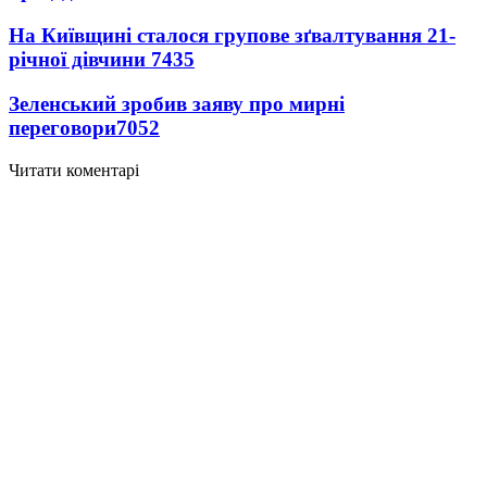
На Київщині сталося групове зґвалтування 21-
річної дівчини
7435
Зеленський зробив заяву про мирні
переговори
7052
Читати коментарі