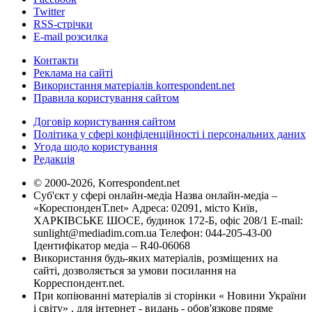
Twitter
RSS-стрічки
E-mail розсилка
Контакти
Реклама на сайті
Використання матеріалів korrespondent.net
Правила користування сайтом
Договір користування сайтом
Політика у сфері конфіденційності і персональних даних
Угода щодо користування
Редакція
© 2000-2026, Korrespondent.net
Суб'єкт у сфері онлайн-медіа Назва онлайн-медіа –
«КореспонденТ.net» Адреса: 02091, місто Київ,
ХАРКІВСЬКЕ ШОСЕ, будинок 172-Б, офіс 208/1 E-mail:
sunlight@mediadim.com.ua
Телефон: 044-205-43-00
Ідентифікатор медіа – R40-06068
Використання будь-яких матеріалів, розміщених на
сайті, дозволяється за умови посилання на
Корреспондент.net.
При копіюванні матеріалів зі сторінки « Новини України
і світу» , для інтернет - видань - обов'язкове пряме