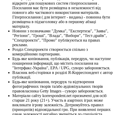
відкрите для пошукових систем гіперпосилання .
Посилання має бути розміщена в незалежності від
повного або часткового використання матеріалів.
Гіперпосилання ( для інтернет - видань) - повинна бути
розміщена в підзаголовку або в першому абзаці
матеріалу.
Новини з позначками "Думка", "Експертиза", "Заява",
"Регіони", "Гроші", "Влада", "Вибори", "Тест-драйв",
"Спецпроекти", "Промо" публікуються на правах
реклами.
Розділ Спецпроекти створюється спільно з
комерційними партнерами.
Будь яке копіювання, публікація, передрук, чи наступне
поширення інформації, що містить посилання на
"Інтерфакс-Україна", EPA / UPG, суворо забороняється.
Власник веб-сторінки в розділі Я-Корреспондент є автор
публікації.
Будь-яке копіювання, передрук та відтворення
фотографічних творів та/або аудіовізуальних творів
правовласника Getty Images - суворо забороняється.
Матеріали сайту korrespondent.net призначені для осіб
старше 21 року (21+). Участь в азартних іграх може
викликати ігрову залежність. Дотримуйтесь правил
(принципів) відповідальної гри. При виявленні перших
ознак залежності негайно зверніться до спеціаліста.