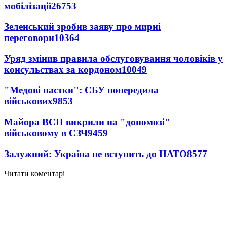
мобілізації
26753
Зеленський зробив заяву про мирні
переговори
10364
Уряд змінив правила обслуговування чоловіків у
консульствах за кордоном
10049
"Медові пастки": СБУ попередила
військових
9853
Майора ВСП викрили на "допомозі"
військовому в СЗЧ
9459
Залужний: Україна не вступить до НАТО
8577
Читати коментарі