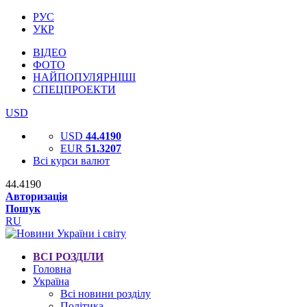
РУС
УКР
ВІДЕО
ФОТО
НАЙПОПУЛЯРНІШІ
СПЕЦПРОЕКТИ
USD
USD
44.4190
EUR
51.3207
Всі курси валют
44.4190
Авторизація
Пошук
RU
ВСІ РОЗДІЛИ
Головна
Україна
Всі новини розділу
Політика