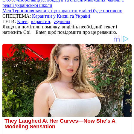
реалії української школи
Мер Тернополя заявив, що карантин у місті буде посилено
СПЕЦТЕМА:
Карантин у Києві та Україні
ТЕГИ:
Киев
,
карантин
,
Жуляны
Якщо ви помітили помилку, виділіть необхідний текст і
натисніть Ctrl + Enter, щоб повідомити про це редакцію.