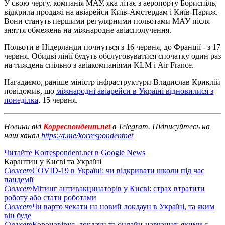
У свою чергу, компанія МАУ, яка літає з аеропорту Бориспіль,
відкрила продажі на авіарейси Київ-Амстердам і Київ-Париж.
Вони стануть першими регулярними польотами МАУ після
зняття обмежень на міжнародне авіасполучення.
Польоти в Нідерланди почнуться з 16 червня, до Франції - з 17
червня. Обидві лінії будуть обслуговуватися спочатку один раз
на тиждень спільно з авіакомпаніями KLM і Air France.
Нагадаємо, раніше міністр інфраструктури Владислав Криклій
повідомив, що
міжнародні авіарейси в Україні відновилися з
понеділка
, 15 червня.
Новини від
Корреспондент.net
в Telegram. Підписуйтесь на
наш канал
https://t.me/korrespondentnet
Читайте Korrespondent.net в Google News
Карантин у Києві та Україні
Сюжет
COVID-19 в Україні: чи відкривати школи під час
пандемії
Сюжет
Мітинг антивакцинаторів у Києві: страх втратити
роботу або стати роботами
Сюжет
Чи варто чекати на новий локдаун в Україні, та яким
він буде
Сюжет
Коронавірус, локдаун та онлайн-навчання: якими є