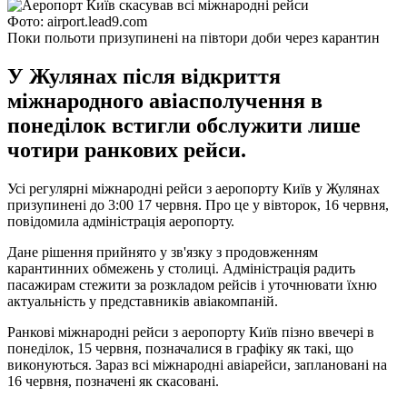
Фото: airport.lead9.com
Поки польоти призупинені на півтори доби через карантин
У Жулянах після відкриття
міжнародного авіасполучення в
понеділок встигли обслужити лише
чотири ранкових рейси.
Усі регулярні міжнародні рейси з аеропорту Київ у Жулянах
призупинені до 3:00 17 червня. Про це у вівторок, 16 червня,
повідомила адміністрація аеропорту.
Дане рішення прийнято у зв'язку з продовженням
карантинних обмежень у столиці. Адміністрація радить
пасажирам стежити за розкладом рейсів і уточнювати їхню
актуальність у представників авіакомпаній.
Ранкові міжнародні рейси з аеропорту Київ пізно ввечері в
понеділок, 15 червня, позначалися в графіку як такі, що
виконуються. Зараз всі міжнародні авіарейси, заплановані на
16 червня, позначені як скасовані.