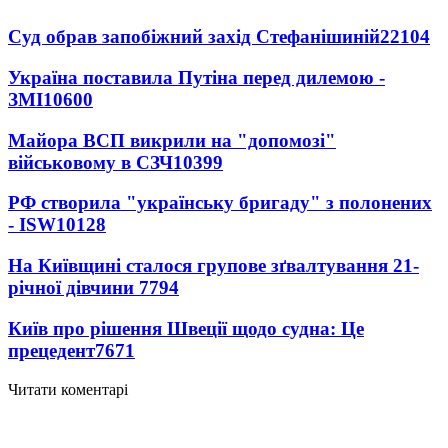
Суд обрав запобіжний захід Стефанішиній
22104
Україна поставила Путіна перед дилемою -
ЗМІ
10600
Майора ВСП викрили на "допомозі"
військовому в СЗЧ
10399
РФ створила "українську бригаду" з полонених
- ISW
10128
На Київщині сталося групове зґвалтування 21-
річної дівчини
7794
Київ про рішення Швеції щодо судна: Це
прецедент
7671
Читати коментарі