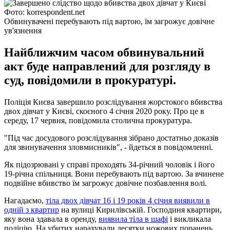
Фото: korrespondent.net
Обвинувачені перебувають під вартою, їм загрожує довічне
ув'язнення
Найближчим часом обвинувальний
акт буде направлений для розгляду в
суд, повідомили в прокуратурі.
Поліція Києва завершило розслідування жорстокого вбивства
двох дівчат у Києві, скоєного 4 січня 2020 року. Про це в
середу, 17 червня, повідомила столична прокуратура.
"Під час досудового розслідування зібрано достатньо доказів
для звинувачення зловмисників", - йдеться в повідомленні.
Як підозрювані у справі проходять 34-річний чоловік і його
19-річна спільниця. Вони перебувають під вартою. За вчинене
подвійне вбивство їм загрожує довічне позбавлення волі.
Нагадаємо,
тіла двох дівчат 16 і 19 років 4 січня виявили в
одній з квартир
на вулиці Кирилівській. Господиня квартири,
яку вона здавала в оренду,
виявила тіла в шафі
і викликала
поліцію. На убитих нарахували десятки ножових поранень.