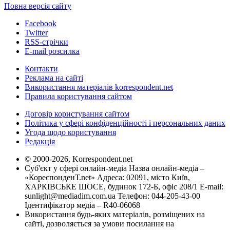
Повна версія сайту
Facebook
Twitter
RSS-стрічки
E-mail розсилка
Контакти
Реклама на сайті
Використання матеріалів korrespondent.net
Правила користування сайтом
Договір користування сайтом
Політика у сфері конфіденційності і персональних даних
Угода щодо користування
Редакція
© 2000-2026, Korrespondent.net
Суб'єкт у сфері онлайн-медіа Назва онлайн-медіа –
«КореспонденТ.net» Адреса: 02091, місто Київ,
ХАРКІВСЬКЕ ШОСЕ, будинок 172-Б, офіс 208/1 E-mail:
sunlight@mediadim.com.ua
Телефон: 044-205-43-00
Ідентифікатор медіа – R40-06068
Використання будь-яких матеріалів, розміщених на
сайті, дозволяється за умови посилання на