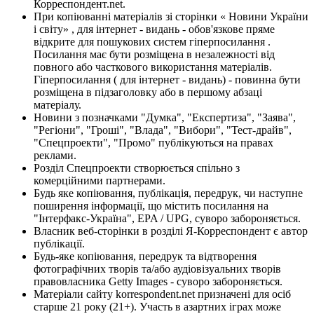
Корреспондент.net.
При копіюванні матеріалів зі сторінки « Новини України
і світу» , для інтернет - видань - обов'язкове пряме
відкрите для пошукових систем гіперпосилання .
Посилання має бути розміщена в незалежності від
повного або часткового використання матеріалів.
Гіперпосилання ( для інтернет - видань) - повинна бути
розміщена в підзаголовку або в першому абзаці
матеріалу.
Новини з позначками "Думка", "Експертиза", "Заява",
"Регіони", "Гроші", "Влада", "Вибори", "Тест-драйв",
"Спецпроекти", "Промо" публікуються на правах
реклами.
Розділ Спецпроекти створюється спільно з
комерційними партнерами.
Будь яке копіювання, публікація, передрук, чи наступне
поширення інформації, що містить посилання на
"Інтерфакс-Україна", EPA / UPG, суворо забороняється.
Власник веб-сторінки в розділі Я-Корреспондент є автор
публікації.
Будь-яке копіювання, передрук та відтворення
фотографічних творів та/або аудіовізуальних творів
правовласника Getty Images - суворо забороняється.
Матеріали сайту korrespondent.net призначені для осіб
старше 21 року (21+). Участь в азартних іграх може