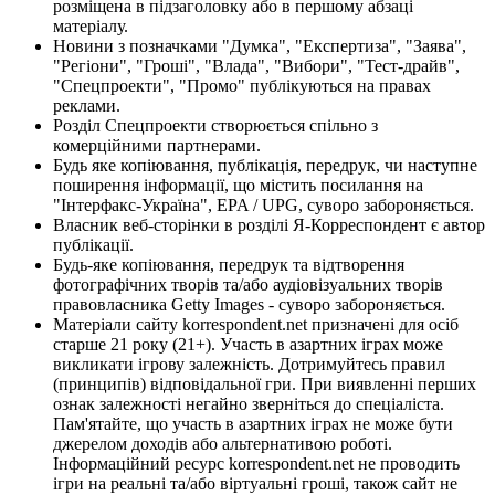
розміщена в підзаголовку або в першому абзаці
матеріалу.
Новини з позначками "Думка", "Експертиза", "Заява",
"Регіони", "Гроші", "Влада", "Вибори", "Тест-драйв",
"Спецпроекти", "Промо" публікуються на правах
реклами.
Розділ Спецпроекти створюється спільно з
комерційними партнерами.
Будь яке копіювання, публікація, передрук, чи наступне
поширення інформації, що містить посилання на
"Інтерфакс-Україна", EPA / UPG, суворо забороняється.
Власник веб-сторінки в розділі Я-Корреспондент є автор
публікації.
Будь-яке копіювання, передрук та відтворення
фотографічних творів та/або аудіовізуальних творів
правовласника Getty Images - суворо забороняється.
Матеріали сайту korrespondent.net призначені для осіб
старше 21 року (21+). Участь в азартних іграх може
викликати ігрову залежність. Дотримуйтесь правил
(принципів) відповідальної гри. При виявленні перших
ознак залежності негайно зверніться до спеціаліста.
Пам'ятайте, що участь в азартних іграх не може бути
джерелом доходів або альтернативою роботі.
Інформаційний ресурс korrespondent.net не проводить
ігри на реальні та/або віртуальні гроші, також сайт не