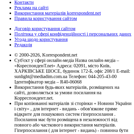
Контакти
Реклама на сайті
Використання матеріалів korrespondent.net
Правила користування сайтом
Договір користування сайтом
Політика у сфері конфіденційності і персональних даних
Угода щодо користування
Редакція
© 2000-2026, Korrespondent.net
Суб'єкт у сфері онлайн-медіа Назва онлайн-медіа –
«КореспонденТ.net» Адреса: 02091, місто Київ,
ХАРКІВСЬКЕ ШОСЕ, будинок 172-Б, офіс 208/1 E-mail:
sunlight@mediadim.com.ua
Телефон: 044-205-43-00
Ідентифікатор медіа – R40-06068
Використання будь-яких матеріалів, розміщених на
сайті, дозволяється за умови посилання на
Корреспондент.net.
При копіюванні матеріалів зі сторінки « Новини України
і світу» , для інтернет - видань - обов'язкове пряме
відкрите для пошукових систем гіперпосилання .
Посилання має бути розміщена в незалежності від
повного або часткового використання матеріалів.
Гіперпосилання ( для інтернет - видань) - повинна бути