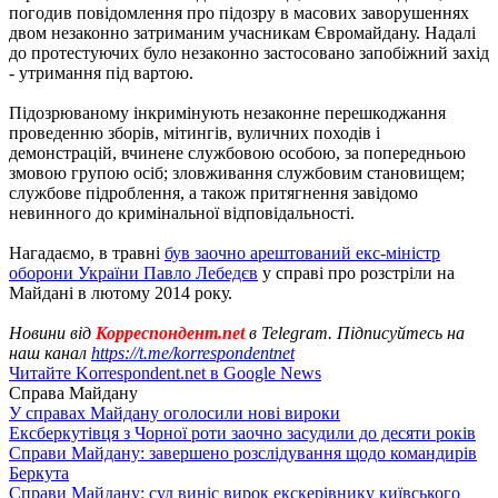
погодив повідомлення про підозру в масових заворушеннях
двом незаконно затриманим учасникам Євромайдану. Надалі
до протестуючих було незаконно застосовано запобіжний захід
- утримання під вартою.
Підозрюваному інкримінують незаконне перешкоджання
проведенню зборів, мітингів, вуличних походів і
демонстрацій, вчинене службовою особою, за попередньою
змовою групою осіб; зловживання службовим становищем;
службове підроблення, а також притягнення завідомо
невинного до кримінальної відповідальності.
Нагадаємо, в травні
був заочно арештований екс-міністр
оборони України Павло Лебедєв
у справі про розстріли на
Майдані в лютому 2014 року.
Новини від
Корреспондент.net
в Telegram. Підписуйтесь на
наш канал
https://t.me/korrespondentnet
Читайте Korrespondent.net в Google News
Справа Майдану
У справах Майдану оголосили нові вироки
Ексберкутівця з Чорної роти заочно засудили до десяти років
Справи Майдану: завершено розслідування щодо командирів
Беркута
Справи Майдану: суд виніс вирок екскерівнику київського