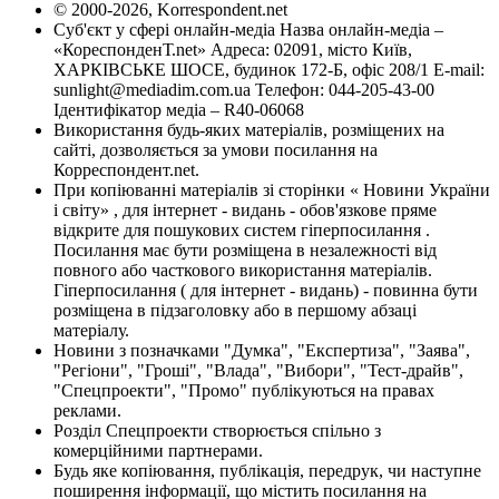
© 2000-2026, Korrespondent.net
Суб'єкт у сфері онлайн-медіа Назва онлайн-медіа –
«КореспонденТ.net» Адреса: 02091, місто Київ,
ХАРКІВСЬКЕ ШОСЕ, будинок 172-Б, офіс 208/1 E-mail:
sunlight@mediadim.com.ua
Телефон: 044-205-43-00
Ідентифікатор медіа – R40-06068
Використання будь-яких матеріалів, розміщених на
сайті, дозволяється за умови посилання на
Корреспондент.net.
При копіюванні матеріалів зі сторінки « Новини України
і світу» , для інтернет - видань - обов'язкове пряме
відкрите для пошукових систем гіперпосилання .
Посилання має бути розміщена в незалежності від
повного або часткового використання матеріалів.
Гіперпосилання ( для інтернет - видань) - повинна бути
розміщена в підзаголовку або в першому абзаці
матеріалу.
Новини з позначками "Думка", "Експертиза", "Заява",
"Регіони", "Гроші", "Влада", "Вибори", "Тест-драйв",
"Спецпроекти", "Промо" публікуються на правах
реклами.
Розділ Спецпроекти створюється спільно з
комерційними партнерами.
Будь яке копіювання, публікація, передрук, чи наступне
поширення інформації, що містить посилання на