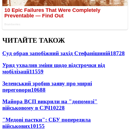
ЧИТАЙТЕ ТАКОЖ
Суд обрав запобіжний захід Стефанішиній
18728
Уряд ухвалив зміни щодо відстрочки від
мобілізації
11559
Зеленський зробив заяву про мирні
переговори
10688
Майора ВСП викрили на "допомозі"
військовому в СЗЧ
10228
"Медові пастки": СБУ попередила
військових
10155