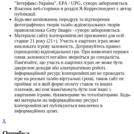
"Інтерфакс-Україна", EPA / UPG, суворо забороняється.
Власник веб-сторінки в розділі Я-Корреспондент є автор
публікації.
Будь-яке копіювання, передрук та відтворення
фотографічних творів та/або аудіовізуальних творів
правовласника Getty Images - суворо забороняється.
Матеріали сайту korrespondent.net призначені для осіб
старше 21 року (21+). Участь в азартних іграх може
викликати ігрову залежність. Дотримуйтесь правил
(принципів) відповідальної гри. При виявленні перших
ознак залежності негайно зверніться до спеціаліста.
Пам'ятайте, що участь в азартних іграх не може бути
джерелом доходів або альтернативою роботі.
Інформаційний ресурс korrespondent.net не проводить
ігри на реальні та/або віртуальні гроші, також сайт не
приймає ні в якій формі оплату ставок та інших
платежів, які пов’язані/можуть бути пов’язані з
азартними іграми, букмекерами чи тоталізаторами. Будь-
які матеріали на інформаційному ресурсі
korrespondent.net публікуються виключно в
інформаційних цілях.
X
Ошибка