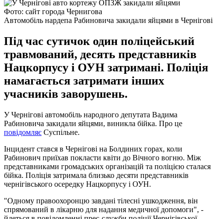
Фото: сайт города Чернигова
Автомобіль нардепа Рабиновича закидали яйцями в Чернігові
Під час сутичок один поліцейський
травмований, десять представників
Нацкорпусу і ОУН затримані. Поліція
намагається затримати інших
учасників заворушень.
У Чернігові автомобіль народного депутата Вадима
Рабиновича закидали яйцями, виникла бійка. Про це
повідомляє
Суспільне.
Інцидент стався в Чернігові на Болдиних горах, коли
Рабинович приїхав покласти квіти до Вічного вогню. Між
представниками громадських організацій та поліцією сталася
бійка. Поліція затримала близько десяти представників
чернігівського осередку Нацкорпусу і ОУН.
"Одному правоохоронцю завдані тілесні ушкодження, він
спрямований в лікарню для надання медичної допомоги", -
йдеться в повідомленні прес-служби поліції Чернігівської