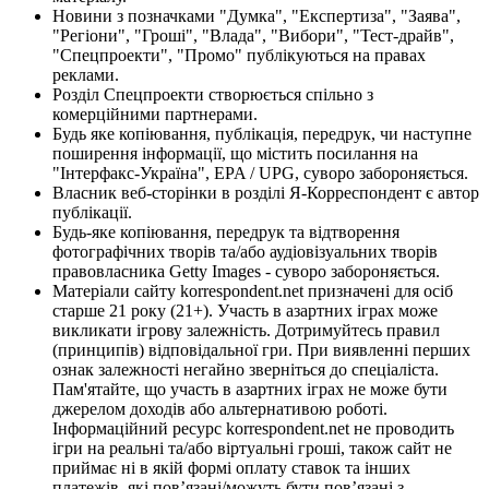
Новини з позначками "Думка", "Експертиза", "Заява",
"Регіони", "Гроші", "Влада", "Вибори", "Тест-драйв",
"Спецпроекти", "Промо" публікуються на правах
реклами.
Розділ Спецпроекти створюється спільно з
комерційними партнерами.
Будь яке копіювання, публікація, передрук, чи наступне
поширення інформації, що містить посилання на
"Інтерфакс-Україна", EPA / UPG, суворо забороняється.
Власник веб-сторінки в розділі Я-Корреспондент є автор
публікації.
Будь-яке копіювання, передрук та відтворення
фотографічних творів та/або аудіовізуальних творів
правовласника Getty Images - суворо забороняється.
Матеріали сайту korrespondent.net призначені для осіб
старше 21 року (21+). Участь в азартних іграх може
викликати ігрову залежність. Дотримуйтесь правил
(принципів) відповідальної гри. При виявленні перших
ознак залежності негайно зверніться до спеціаліста.
Пам'ятайте, що участь в азартних іграх не може бути
джерелом доходів або альтернативою роботі.
Інформаційний ресурс korrespondent.net не проводить
ігри на реальні та/або віртуальні гроші, також сайт не
приймає ні в якій формі оплату ставок та інших
платежів, які пов’язані/можуть бути пов’язані з