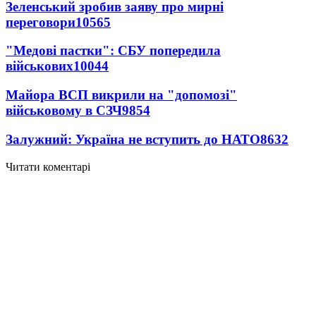
Зеленський зробив заяву про мирні
переговори
10565
"Медові пастки": СБУ попередила
військових
10044
Майора ВСП викрили на "допомозі"
військовому в СЗЧ
9854
Залужний: Україна не вступить до НАТО
8632
Читати коментарі