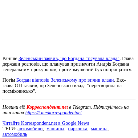
Раніше
Зеленський заявив, що Богдана "псувала влада"
. Глава
держави розповів, що планував призначити Андрія Богдана
генеральним прокурором, проте змушений був попрощатися.
Потім
Богдан відповів Зеленському про вплив влади
. Екс-
глава ОП заявив, що Зеленського влада "перетворила на
посміховисько".
Новини від
Корреспондент.net
в Telegram. Підписуйтесь на
наш канал
https://t.me/korrespondentnet
Читайте Korrespondent.net в Google News
ТЕГИ:
автомобили
,
машины
,
парковка
,
машина
,
автомобиль