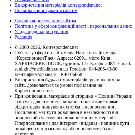
Використання матеріалів korrespondent.net
Правила користування сайтом
Договір користування сайтом
Політика у сфері конфіденційності і персональних даних
Угода щодо користування
Редакція
© 2000-2026, Korrespondent.net
Суб'єкт у сфері онлайн-медіа Назва онлайн-медіа –
«КореспонденТ.net» Адреса: 02091, місто Київ,
ХАРКІВСЬКЕ ШОСЕ, будинок 172-Б, офіс 208/1 E-mail:
sunlight@mediadim.com.ua
Телефон: 044-205-43-00
Ідентифікатор медіа – R40-06068
Використання будь-яких матеріалів, розміщених на
сайті, дозволяється за умови посилання на
Корреспондент.net.
При копіюванні матеріалів зі сторінки « Новини України
і світу» , для інтернет - видань - обов'язкове пряме
відкрите для пошукових систем гіперпосилання .
Посилання має бути розміщена в незалежності від
повного або часткового використання матеріалів.
Гіперпосилання ( для інтернет - видань) - повинна бути
розміщена в підзаголовку або в першому абзаці
матеріалу.