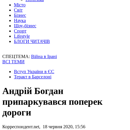
Місто
Світ
Бізнес
Наука
Шоу-бізнес
Спорт
Lifestyle
БЛОГИ ЧИТАЧІВ
СПЕЦТЕМА:
Війна в Ірані
ВСІ ТЕМИ
Вступ України в ЄС
Теракт в Барселоні
Андрій Богдан
припаркувався поперек
дороги
Корреспондент.net, 18 червня 2020, 15:56